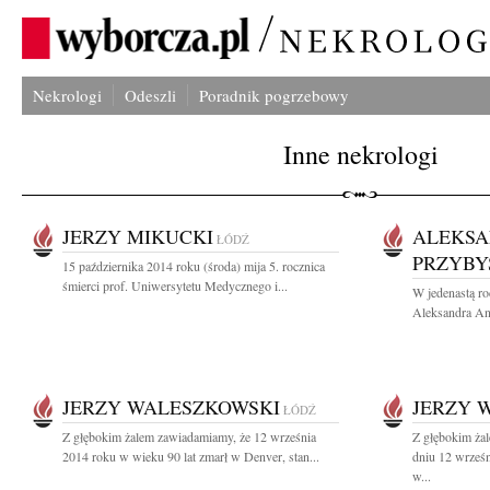
Nekrologi
Odeszli
Poradnik pogrzebowy
Inne nekrologi
JERZY MIKUCKI
ALEKSA
ŁÓDŹ
PRZYBY
15 października 2014 roku (środa) mija 5. rocznica
śmierci prof. Uniwersytetu Medycznego i...
W jedenastą ro
Aleksandra An
JERZY WALESZKOWSKI
JERZY 
ŁÓDŹ
Z głębokim żalem zawiadamiamy, że 12 września
Z głębokim ża
2014 roku w wieku 90 lat zmarł w Denver, stan...
dniu 12 wrześn
w...