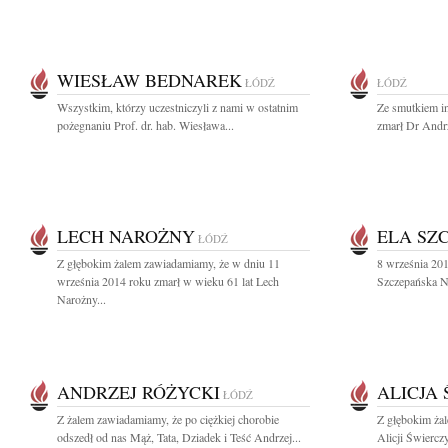
WIESŁAW BEDNAREK
ŁÓDŹ
ŁÓDŹ
Wszystkim, którzy uczestniczyli z nami w ostatnim
Ze smutkiem i
pożegnaniu Prof. dr. hab. Wiesława...
zmarł Dr Andrz
LECH NAROŻNY
ELA SZ
ŁÓDŹ
Z głębokim żalem zawiadamiamy, że w dniu 11
8 września 201
września 2014 roku zmarł w wieku 61 lat Lech
Szczepańska Na
Narożny...
ANDRZEJ RÓŻYCKI
ALICJA
ŁÓDŹ
Z żalem zawiadamiamy, że po ciężkiej chorobie
Z głębokim ża
odszedł od nas Mąż, Tata, Dziadek i Teść Andrzej...
Alicji Świerczy