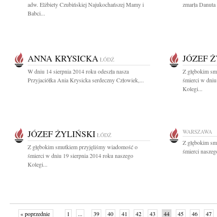
adw. Elżbiety Czubińskiej Najukochańszej Mamy i
zmarła Danuta
Babci...
ANNA KRYSICKA
JÓZEF Ż
ŁÓDŹ
W dniu 14 sierpnia 2014 roku odeszła nasza
Z głębokim sm
Przyjaciółka Ania Krysicka serdeczny Człowiek,...
śmierci w dniu
Kolegi...
JÓZEF ŻYLIŃSKI
WARSZAWA
ŁÓDŹ
Z głębokim sm
Z głębokim smutkiem przyjęliśmy wiadomość o
śmierci naszeg
śmierci w dniu 19 sierpnia 2014 roku naszego
Kolegi...
« poprzednie
1
...
39
40
41
42
43
44
45
46
47