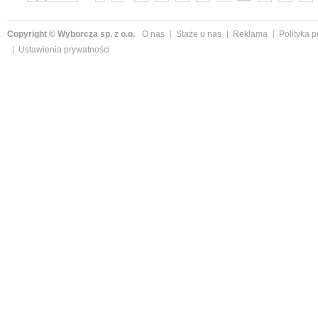
»
Copyright © Wyborcza sp. z o.o.
O nas
Staże u nas
Reklama
Polityka 
Ustawienia prywatności