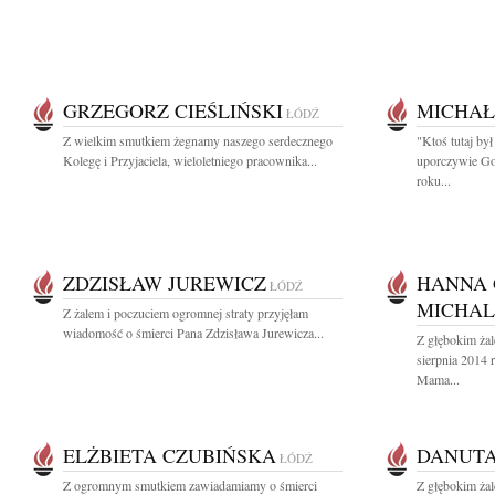
GRZEGORZ CIEŚLIŃSKI
MICHAŁ
ŁÓDŹ
Z wielkim smutkiem żegnamy naszego serdecznego
"Ktoś tutaj był
Kolegę i Przyjaciela, wieloletniego pracownika...
uporczywie Go
roku...
ZDZISŁAW JUREWICZ
HANNA
ŁÓDŹ
MICHA
Z żalem i poczuciem ogromnej straty przyjęłam
wiadomość o śmierci Pana Zdzisława Jurewicza...
Z głębokim ża
sierpnia 2014 
Mama...
ELŻBIETA CZUBIŃSKA
DANUT
ŁÓDŹ
Z ogromnym smutkiem zawiadamiamy o śmierci
Z głębokim ża