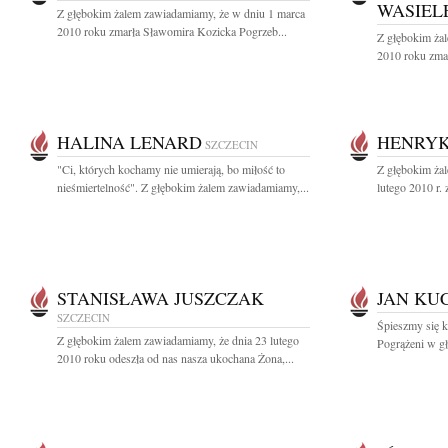
WASIEL
Z głębokim żalem zawiadamiamy, że w dniu 1 marca
2010 roku zmarła Sławomira Kozicka Pogrzeb...
Z głębokim ża
2010 roku zmar
HALINA LENARD
HENRYK
SZCZECIN
"Ci, których kochamy nie umierają, bo miłość to
Z głębokim ża
nieśmiertelność". Z głębokim żalem zawiadamiamy,...
lutego 2010 r.
STANISŁAWA JUSZCZAK
JAN KU
SZCZECIN
Śpieszmy się k
Z głębokim żalem zawiadamiamy, że dnia 23 lutego
Pogrążeni w gł
2010 roku odeszła od nas nasza ukochana Żona,...