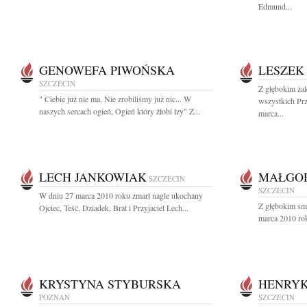
Edmund...
GENOWEFA PIWOŃSKA
LESZEK
SZCZECIN
Z głębokim ża
" Ciebie już nie ma, Nie zrobiliśmy już nic... W
wszystkich Prz
naszych sercach ogień, Ogień który żłobi łzy" Z...
marca...
LECH JANKOWIAK
MAŁGO
SZCZECIN
SZCZECIN
W dniu 27 marca 2010 roku zmarł nagle ukochany
Z głębokim sm
Ojciec, Teść, Dziadek, Brat i Przyjaciel Lech...
marca 2010 ro
KRYSTYNA STYBURSKA
HENRYK
POZNAŃ
SZCZECIN