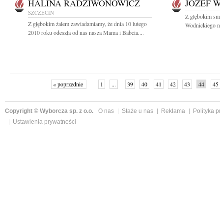
HALINA RADZIWONOWICZ
JÓZEF 
SZCZECIN
Z głębokim sm
Z głębokim żalem zawiadamiamy, że dnia 10 lutego
Wodnickiego n
2010 roku odeszła od nas nasza Mama i Babcia....
« poprzednie
1
...
39
40
41
42
43
44
45
Copyright © Wyborcza sp. z o.o.
O nas
Staże u nas
Reklama
Polityka 
Ustawienia prywatności