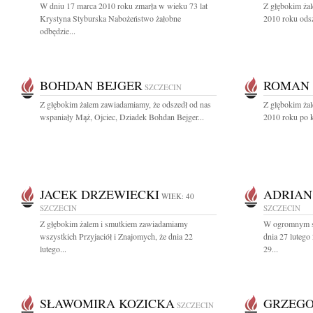
W dniu 17 marca 2010 roku zmarła w wieku 73 lat
Z głębokim ża
Krystyna Styburska Nabożeństwo żałobne
2010 roku odsz
odbędzie...
BOHDAN BEJGER
ROMAN 
SZCZECIN
Z głębokim żalem zawiadamiamy, że odszedł od nas
Z głębokim ża
wspaniały Mąż, Ojciec, Dziadek Bohdan Bejger...
2010 roku po kr
JACEK DRZEWIECKI
ADRIAN
WIEK: 40
SZCZECIN
SZCZECIN
Z głębokim żalem i smutkiem zawiadamiamy
W ogromnym sm
wszystkich Przyjaciół i Znajomych, że dnia 22
dnia 27 lutego
lutego...
29...
SŁAWOMIRA KOZICKA
GRZEGO
SZCZECIN