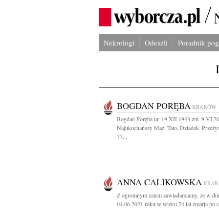
Nekrologi
Odeszli
Poradnik po
BOGDAN PORĘBA
KRAKÓW
Bogdan Poręba ur. 19 XII 1943 zm. 9 VI 2
Najukochańszy Mąż, Tato, Dziadek. Przeży
77...
ANNA CALIKOWSKA
KRA
Z ogromnym żalem zawiadamiamy, że w dn
04.06.2021 roku w wieku 74 lat zmarła po ci