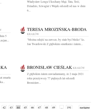
Władysław Longa Ukochany Mąż, Tata, Teść,
..
Dziadzio, Szwagier i Wujek odszedł od nas w dniu
6...
TERESA MROZIŃSKA-BRODA
W
KRAKÓW
dniu 5
"Można odejść na zawsze, by stale być blisko" ks.
ucjan...
Jan Twardowski Z głębokim smutkiem i żalem...
SKA
BRONISŁAW CIEŚLAK
KRAKÓW
Z głębokim żalem zawiadamiamy, że 2 maja 2021
at zmarła
roku przeżywszy 77 pięknych lat odszedł
a...
Bronisław...
42
43
44
45
46
47
48
49
...
191
następne