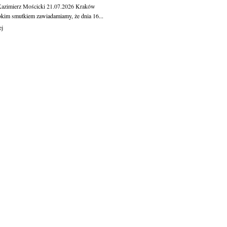
Kazimierz Mościcki
21.07.2026
Kraków
okim smutkiem zawiadamiamy, że dnia 16...
ej