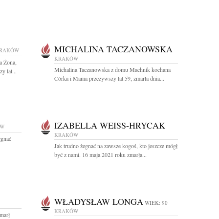
MICHALINA TACZANOWSKA
RAKÓW
KRAKÓW
a Żona,
Michalina Taczanowska z domu Machnik kochana
 lat...
Córka i Mama przeżywszy lat 59, zmarła dnia...
IZABELLA WEISS-HRYCAK
ÓW
KRAKÓW
egnać
Jak trudno żegnać na zawsze kogoś, kto jeszcze mógł
być z nami. 16 maja 2021 roku zmarła...
WŁADYSŁAW LONGA
WIEK: 90
KRAKÓW
marł