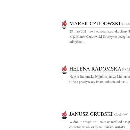
MAREK CZUDOWSKI
KRA
28 maja 2021 roku odszedł nasz ukuchany T
Mąż Marek Czudowski Uroczyste pożegnan
odbędzie...
HELENA RADOMSKA
KRA
Helena Radomska Najukochańsza Mamusia, 
Ciocia przeżywszy lat 88, odeszła od nas...
JANUSZ GRUBSKI
KRAKÓW
W dniu 27 maja 2021 roku odszedł od nas p
chorobie w wieku 92 lat Janusz Grubski...