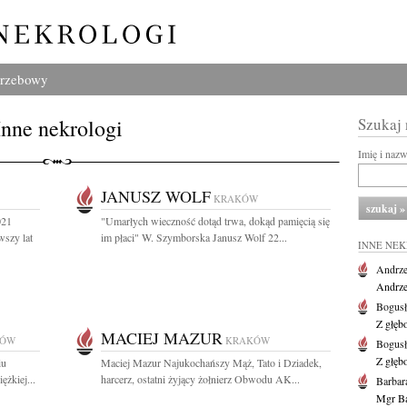
grzebowy
Inne nekrologi
Szukaj
Imię i naz
JANUSZ WOLF
KRAKÓW
021
"Umarłych wieczność dotąd trwa, dokąd pamięcią się
wszy lat
im płaci" W. Szymborska Janusz Wolf 22...
INNE NE
Andrze
Andrzej
Bogus
Z głęb
MACIEJ MAZUR
KÓW
KRAKÓW
Bogus
Z głęb
iu
Maciej Mazur Najukochańszy Mąż, Tato i Dziadek,
ężkiej...
harcerz, ostatni żyjący żołnierz Obwodu AK...
Barbar
Mgr Ba