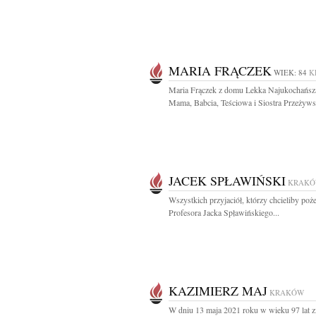
MARIA FRĄCZEK
WIEK: 84
K
Maria Frączek z domu Lekka Najukochańsz
Mama, Babcia, Teściowa i Siostra Przeżywszy
JACEK SPŁAWIŃSKI
KRAK
Wszystkich przyjaciół, którzy chcieliby poż
Profesora Jacka Spławińskiego...
KAZIMIERZ MAJ
KRAKÓW
W dniu 13 maja 2021 roku w wieku 97 lat z