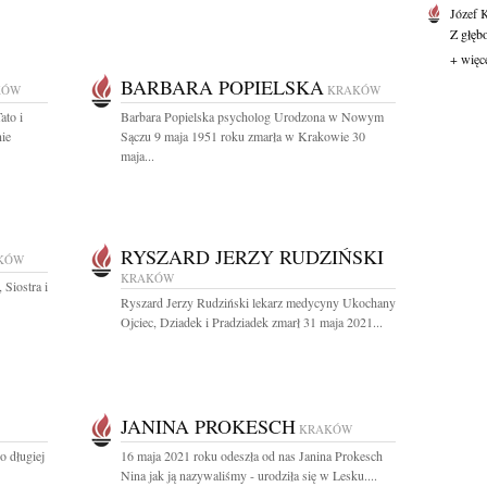
Józef 
Z głęb
+ więc
BARBARA POPIELSKA
KÓW
KRAKÓW
ato i
Barbara Popielska psycholog Urodzona w Nowym
ie
Sączu 9 maja 1951 roku zmarła w Krakowie 30
maja...
RYSZARD JERZY RUDZIŃSKI
KÓW
KRAKÓW
Siostra i
Ryszard Jerzy Rudziński lekarz medycyny Ukochany
Ojciec, Dziadek i Pradziadek zmarł 31 maja 2021...
JANINA PROKESCH
KRAKÓW
o długiej
16 maja 2021 roku odeszła od nas Janina Prokesch
Nina jak ją nazywaliśmy - urodziła się w Lesku....