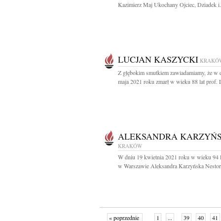
Kazimierz Maj Ukochany Ojciec, Dziadek i.
LUCJAN KASZYCKI
KRAKÓ
Z głębokim smutkiem zawiadamiamy, że w 
maja 2021 roku zmarł w wieku 88 lat prof. L
ALEKSANDRA KARZYŃ
KRAKÓW
W dniu 19 kwietnia 2021 roku w wieku 94 l
w Warszawie Aleksandra Karzyńska Nestork
« poprzednie
1
...
39
40
41