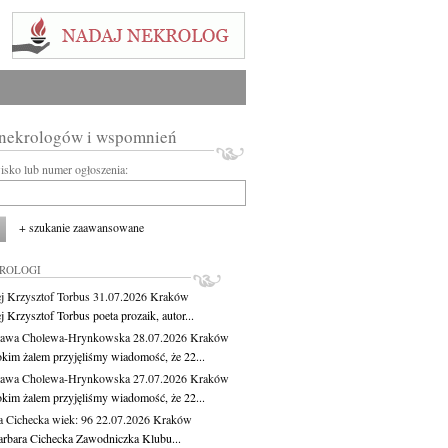
 nekrologów i wspomnień
wisko lub numer ogłoszenia:
+ szukanie zaawansowane
KROLOGI
j Krzysztof Torbus
31.07.2026
Kraków
 Krzysztof Torbus poeta prozaik, autor...
ława Cholewa-Hrynkowska
28.07.2026
Kraków
okim żalem przyjęliśmy wiadomość, że 22...
ława Cholewa-Hrynkowska
27.07.2026
Kraków
okim żalem przyjęliśmy wiadomość, że 22...
a Cichecka
wiek: 96
22.07.2026
Kraków
rbara Cichecka Zawodniczka Klubu...