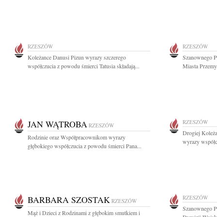
RZESZÓW
RZESZÓW
Koleżance Danusi Pizun wyrazy szczerego
Szanownego P
współczucia z powodu śmierci Tatusia składają...
Miasta Przemyśl
JAN WĄTROBA
RZESZÓW
RZESZÓW
Drogiej Koleża
Rodzinie oraz Współpracownikom wyrazy
wyrazy współcz
głębokiego współczucia z powodu śmierci Pana...
BARBARA SZOSTAK
RZESZÓW
RZESZÓW
Szanownego Pa
Mąż i Dzieci z Rodzinami z głębokim smutkiem i