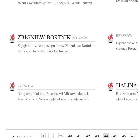
Dywizji Wojska
żalem zawiadamiają, że 11 lutego 2014 roku zmarła...
ZBIGNIEW BORTNIK
RZESZÓW
RZESZÓW
Łącząc się w 
Z głębokim żalem pożegnaliśmy Zbigniewa Bortnika
śmierci Teścia
Jednego z twórców i wieloletniego...
HALINA
RZESZÓW
Drogiemu Koledze Przemkowi Mirkowskiemu i
Rodzinie oraz
Jego Rodzinie Wyrazy głębokiego współczucia i...
głębokiego wsp
« poprzednie
1
...
39
40
41
42
43
44
45
46
47