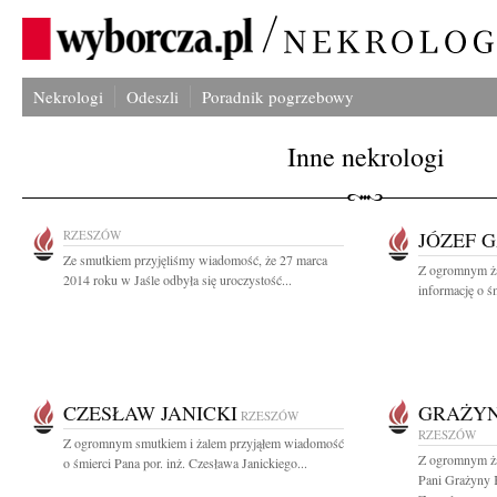
Nekrologi
Odeszli
Poradnik pogrzebowy
Inne nekrologi
RZESZÓW
JÓZEF 
Ze smutkiem przyjęliśmy wiadomość, że 27 marca
Z ogromnym ża
2014 roku w Jaśle odbyła się uroczystość...
informację o ś
CZESŁAW JANICKI
GRAŻY
RZESZÓW
RZESZÓW
Z ogromnym smutkiem i żalem przyjąłem wiadomość
Z ogromnym ża
o śmierci Pana por. inż. Czesława Janickiego...
Pani Grażyny 