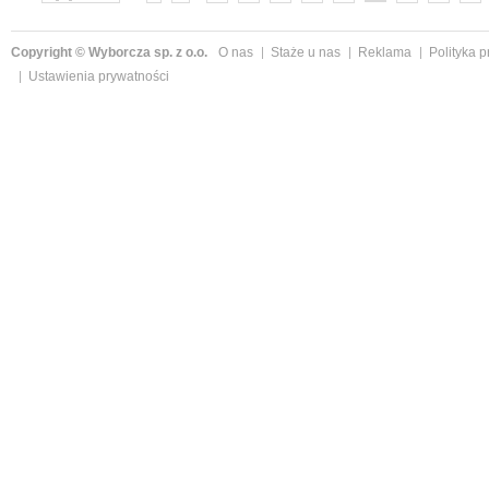
»
Copyright © Wyborcza sp. z o.o.
O nas
Staże u nas
Reklama
Polityka 
Ustawienia prywatności