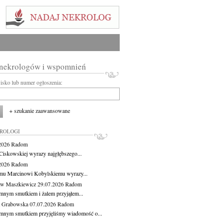
 nekrologów i wspomnień
wisko lub numer ogłoszenia:
+ szukanie zaawansowane
KROLOGI
.2026
Radom
Ciskowskiej wyrazy najgłębszego...
.2026
Radom
mu Marcinowi Kobylskiemu wyrazy...
aw Maszkiewicz
29.07.2026
Radom
mnym smutkiem i żalem przyjąłem...
a Grabowska
07.07.2026
Radom
mnym smutkiem przyjęliśmy wiadomość o...