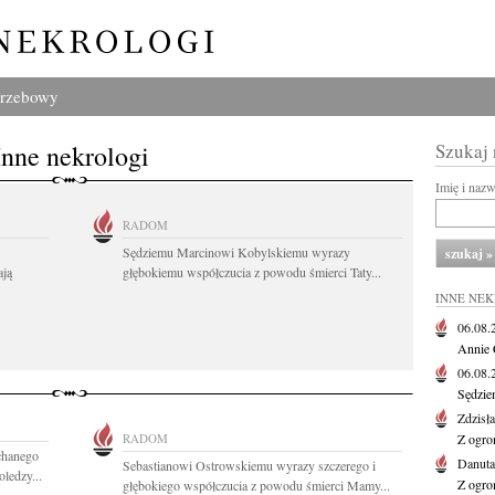
grzebowy
Inne nekrologi
Szukaj
Imię i naz
RADOM
Sędziemu Marcinowi Kobylskiemu wyrazy
ają
głębokiemu współczucia z powodu śmierci Taty...
INNE NE
06.08
Annie 
06.08
Sędzie
Zdzisł
RADOM
Z ogro
chanego
Danut
Sebastianowi Ostrowskiemu wyrazy szczerego i
ledzy...
Z ogro
głębokiego współczucia z powodu śmierci Mamy...