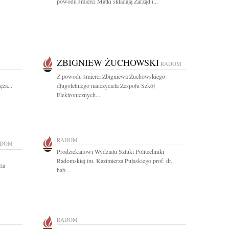
powodu śmierci Matki składają Zarząd i...
.
ZBIGNIEW ŻUCHOWSKI
RADOM
Z powodu śmierci Zbigniewa Żuchowskiego
ża...
długoletniego nauczyciela Zespołu Szkół
Elektronicznych...
RADOM
ADOM
Prodziekanowi Wydziału Sztuki Politechniki
Radomskiej im. Kazimierza Pułaskiego prof. dr.
ia
hab....
RADOM