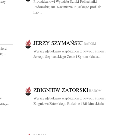
razy
Prodziekanowi Wydziału Sztuki Politechniki
Radomskiej im. Kazimierza Pułaskiego prof. dr.
hab....
JERZY SZYMAŃSKI
RADOM
ierci
Wyrazy głębokiego współczucia z powodu śmierci
j...
Jerzego Szymańskiego Żonie i Synom składa...
ZBIGNIEW ZATORSKI
RADOM
 w
Wyrazy głębokiego współczucia z powodu śmierci
razy...
Zbigniewa Zatorskiego Rodzinie i Bliskim składa...