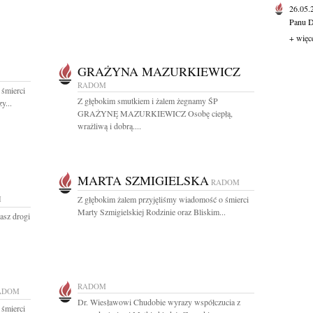
26.05
Panu D
+ więc
GRAŻYNA MAZURKIEWICZ
RADOM
 śmierci
Z głębokim smutkiem i żalem żegnamy ŚP
y...
GRAŻYNĘ MAZURKIEWICZ Osobę ciepłą,
wrażliwą i dobrą....
MARTA SZMIGIELSKA
RADOM
M
Z głębokim żalem przyjęliśmy wiadomość o śmierci
Marty Szmigielskiej Rodzinie oraz Bliskim...
asz drogi
RADOM
ADOM
Dr. Wiesławowi Chudobie wyrazy współczucia z
 śmierci