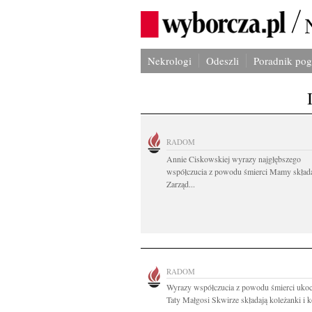
Nekrologi
Odeszli
Poradnik po
RADOM
Annie Ciskowskiej wyrazy najgłębszego
współczucia z powodu śmierci Mamy skład
Zarząd...
RADOM
Wyrazy współczucia z powodu śmierci uko
Taty Małgosi Skwirze składają koleżanki i ko