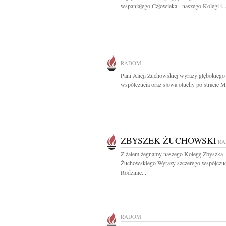
wspaniałego Człowieka - naszego Kolegi i..
RADOM
Pani Alicji Żuchowskiej wyrazy głębokiego
współczucia oraz słowa otuchy po stracie Mę
ZBYSZEK ŻUCHOWSKI
R
Z żalem żegnamy naszego Kolegę Zbyszka
Żuchowskiego Wyrazy szczerego współczuc
Rodzinie...
RADOM