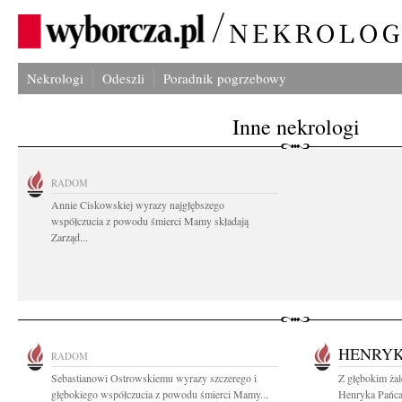
Nekrologi
Odeszli
Poradnik pogrzebowy
Inne nekrologi
RADOM
Annie Ciskowskiej wyrazy najgłębszego
współczucia z powodu śmierci Mamy składają
Zarząd...
HENRYK
RADOM
Sebastianowi Ostrowskiemu wyrazy szczerego i
Z głębokim ża
głębokiego współczucia z powodu śmierci Mamy...
Henryka Pańca 