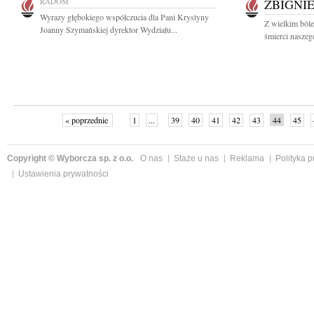
RADOM
ZBIGNI
Wyrazy głębokiego współczucia dla Pani Krystyny
Z wielkim ból
Joanny Szymańskiej dyrektor Wydziału...
śmierci naszeg
« poprzednie
1
...
39
40
41
42
43
44
45
Copyright © Wyborcza sp. z o.o.
O nas
Staże u nas
Reklama
Polityka 
Ustawienia prywatności