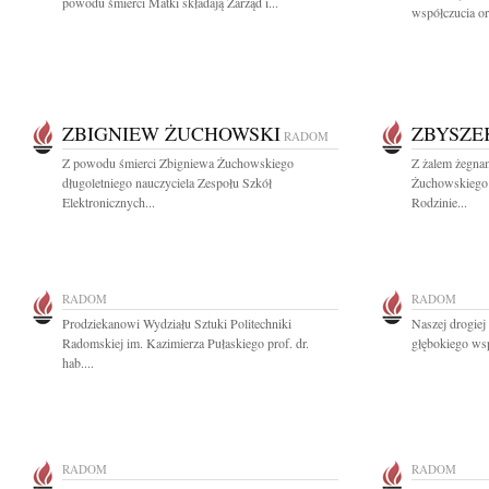
powodu śmierci Matki składają Zarząd i...
współczucia or
ZBIGNIEW ŻUCHOWSKI
ZBYSZE
RADOM
Z powodu śmierci Zbigniewa Żuchowskiego
Z żalem żegna
długoletniego nauczyciela Zespołu Szkół
Żuchowskiego 
Elektronicznych...
Rodzinie...
RADOM
RADOM
Prodziekanowi Wydziału Sztuki Politechniki
Naszej drogiej
Radomskiej im. Kazimierza Pułaskiego prof. dr.
głębokiego wspó
hab....
RADOM
RADOM