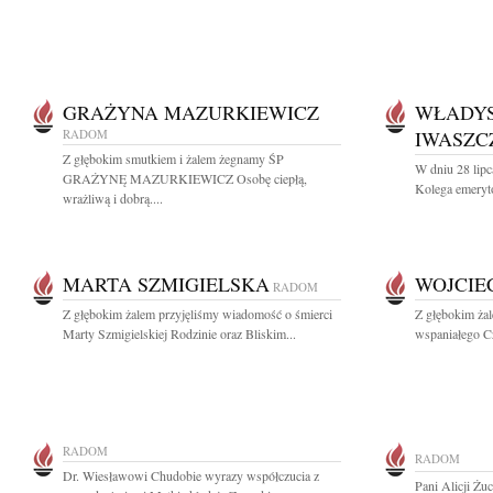
GRAŻYNA MAZURKIEWICZ
WŁADY
RADOM
IWASZC
Z głębokim smutkiem i żalem żegnamy ŚP
W dniu 28 lipc
GRAŻYNĘ MAZURKIEWICZ Osobę ciepłą,
Kolega emeryt
wrażliwą i dobrą....
MARTA SZMIGIELSKA
WOJCIE
RADOM
Z głębokim żalem przyjęliśmy wiadomość o śmierci
Z głębokim ża
Marty Szmigielskiej Rodzinie oraz Bliskim...
wspaniałego Cz
RADOM
RADOM
Dr. Wiesławowi Chudobie wyrazy współczucia z
Pani Alicji Żu