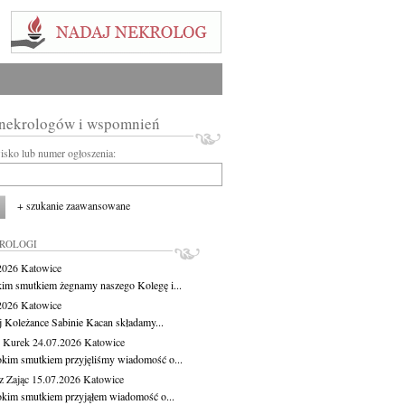
 nekrologów i wspomnień
wisko lub numer ogłoszenia:
+ szukanie zaawansowane
KROLOGI
.2026
Katowice
kim smutkiem żegnamy naszego Kolegę i...
.2026
Katowice
j Koleżance Sabinie Kacan składamy...
 Kurek
24.07.2026
Katowice
okim smutkiem przyjęliśmy wiadomość o...
z Zając
15.07.2026
Katowice
okim smutkiem przyjąłem wiadomość o...