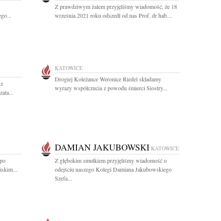
Z prawdziwym żalem przyjęliśmy wiadomość, że 18
go...
września 2021 roku odszedł od nas Prof. dr hab....
KATOWICE
Drogiej Koleżance Weronice Riedel składamy
 z
wyrazy współczucia z powodu śmierci Siostry...
ata...
DAMIAN JAKUBOWSKI
KATOWICE
 po
Z głębokim smutkiem przyjęliśmy wiadomość o
iskim...
odejściu naszego Kolegi Damiana Jakubowskiego
Szefa...