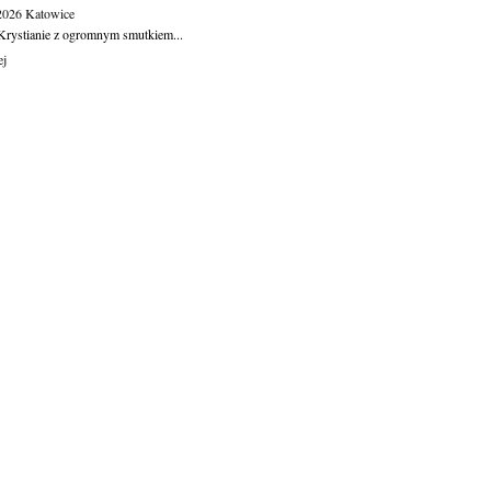
.2026
Katowice
Krystianie z ogromnym smutkiem...
ej