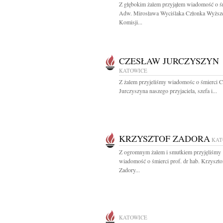
Z głębokim żalem przyjąłem wiadomość o ś
Adw. Mirosława Wyciślaka Członka Wyższ
Komisji...
CZESŁAW JURCZYSZYN
KATOWICE
Z żalem przyjeliśmy wiadomośc o śmierci 
Jurczyszyna naszego przyjaciela, szefa i...
KRZYSZTOF ZADORA
KAT
Z ogromnym żalem i smutkiem przyjęliśmy
wiadomość o śmierci prof. dr hab. Krzyszto
Zadory...
KATOWICE