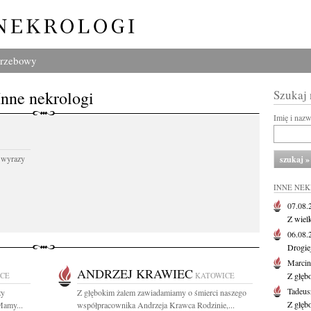
grzebowy
Inne nekrologi
Szukaj
Imię i naz
 wyrazy
INNE NE
07.08
Z wiel
06.08
Drogie
Marcin
ANDRZEJ KRAWIEC
CE
KATOWICE
Z głęb
Tadeus
zy
Z głębokim żalem zawiadamiamy o śmierci naszego
Z głęb
Mamy...
współpracownika Andrzeja Krawca Rodzinie,...