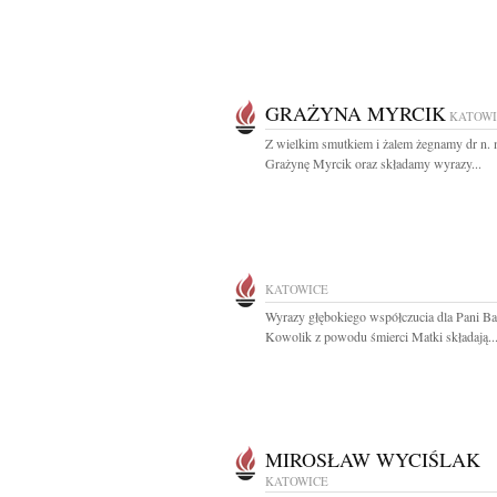
GRAŻYNA MYRCIK
KATOWI
Z wielkim smutkiem i żalem żegnamy dr n. 
Grażynę Myrcik oraz składamy wyrazy...
KATOWICE
Wyrazy głębokiego współczucia dla Pani Ba
Kowolik z powodu śmierci Matki składają..
MIROSŁAW WYCIŚLAK
KATOWICE