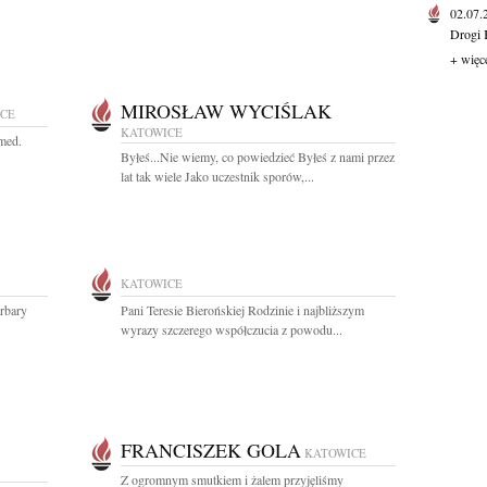
02.07
Drogi 
+ więc
MIROSŁAW WYCIŚLAK
CE
KATOWICE
med.
Byłeś...Nie wiemy, co powiedzieć Byłeś z nami przez
lat tak wiele Jako uczestnik sporów,...
KATOWICE
rbary
Pani Teresie Bierońskiej Rodzinie i najbliższym
.
wyrazy szczerego współczucia z powodu...
FRANCISZEK GOLA
KATOWICE
Z ogromnym smutkiem i żalem przyjęliśmy