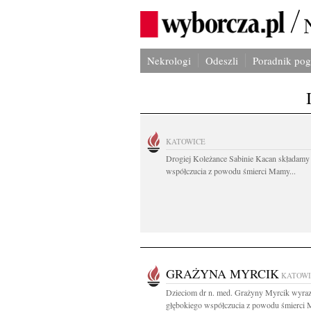
Nekrologi
Odeszli
Poradnik po
KATOWICE
Drogiej Koleżance Sabinie Kacan składamy
współczucia z powodu śmierci Mamy...
GRAŻYNA MYRCIK
KATOWI
Dzieciom dr n. med. Grażyny Myrcik wyra
głębokiego współczucia z powodu śmierci 