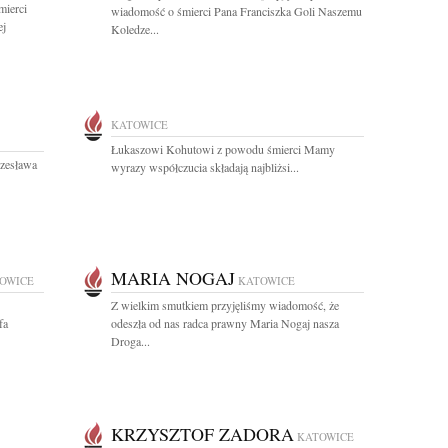
mierci
wiadomość o śmierci Pana Franciszka Goli Naszemu
ej
Koledze...
KATOWICE
Łukaszowi Kohutowi z powodu śmierci Mamy
Czesława
wyrazy współczucia składają najbliżsi...
MARIA NOGAJ
OWICE
KATOWICE
Z wielkim smutkiem przyjęliśmy wiadomość, że
fa
odeszła od nas radca prawny Maria Nogaj nasza
Droga...
KRZYSZTOF ZADORA
KATOWICE