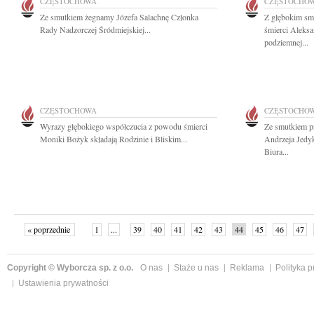
CZĘSTOCHOWA
CZĘSTOCHO
Ze smutkiem żegnamy Józefa Salachnę Członka
Z głębokim sm
Rady Nadzorczej Śródmiejskiej...
śmierci Aleksa
podziemnej...
CZĘSTOCHOWA
CZĘSTOCHO
Wyrazy głębokiego współczucia z powodu śmierci
Ze smutkiem p
Moniki Bożyk składają Rodzinie i Bliskim...
Andrzeja Jedy
Biura...
« poprzednie
1
...
39
40
41
42
43
44
45
46
47
»
Copyright © Wyborcza sp. z o.o.
O nas
Staże u nas
Reklama
Polityka 
Ustawienia prywatności