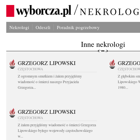
Nekrologi
Odeszli
Poradnik pogrzebowy
Inne nekrologi
GRZEGORZ LIPOWSKI
GRZEGO
CZĘSTOCHOWA
CZĘSTOCHO
Z ogromnym smutkiem i żalem przyjęliśmy
Z głębokim sm
wiadomość o śmierci naszego Przyjaciela
Lipowskiego W
Grzegorza...
1980...
GRZEGORZ LIPOWSKI
CZĘSTOCHOWA
Z żalem przyjęliśmy wiadomość o śmierci Grzegorza
Lipowskiego byłego wojewody częstochowskiego
w...