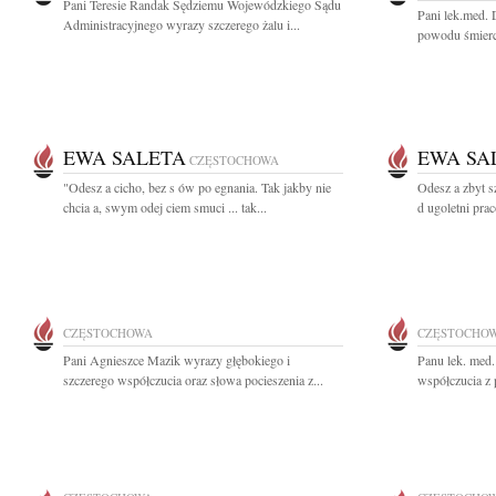
Pani Teresie Randak Sędziemu Wojewódzkiego Sądu
Pani lek.med. 
Administracyjnego wyrazy szczerego żalu i...
powodu śmierci
EWA SALETA
EWA SA
CZĘSTOCHOWA
"Odesz a cicho, bez s ów po egnania. Tak jakby nie
Odesz a zbyt 
chcia a, swym odej ciem smuci ... tak...
d ugoletni prac
CZĘSTOCHOWA
CZĘSTOCHO
Pani Agnieszce Mazik wyrazy głębokiego i
Panu lek. med
szczerego współczucia oraz słowa pocieszenia z...
współczucia z 