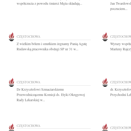
współczucia z powodu śmierci Męża składają...
Jan Twardowsk
poczuciem...
CZĘSTOCHOWA
CZĘSTOCHO
Z wielkim bólem i smutkiem żegnamy Panią Agatę
Wyrazy współcz
Rudawską pracownika obsługi SP nr 31 w...
Marleny Rajczy
CZĘSTOCHOWA
CZĘSTOCHO
Dr Krzysztofowi Szmaciarskiemu
dr. Krzysztof
Przewodniczącemu Komisji ds. Etyki Okręgowej
Przychodni Lek
Rady Lekarskiej w...
CZĘSTOCHOWA
CZĘSTOCHO