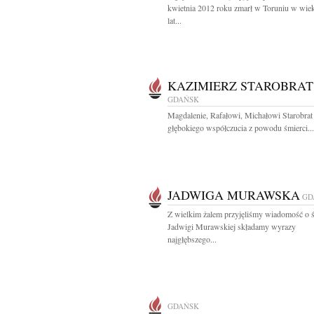
kwietnia 2012 roku zmarł w Toruniu w wie
lat...
KAZIMIERZ STAROBRAT
GDAŃSK
Magdalenie, Rafałowi, Michałowi Starobra
głębokiego współczucia z powodu śmierci...
JADWIGA MURAWSKA
GD
Z wielkim żalem przyjęliśmy wiadomość o ś
Jadwigi Murawskiej składamy wyrazy
najgłębszego...
GDAŃSK