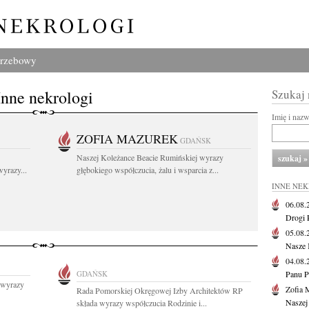
grzebowy
Inne nekrologi
Szukaj
Imię i naz
ZOFIA MAZUREK
GDAŃSK
Naszej Koleżance Beacie Rumińskiej wyrazy
yrazy...
głębokiego współczucia, żalu i wsparcia z...
INNE NE
06.08
Drogi P
05.08
Nasze 
04.08
GDAŃSK
Panu P
 wyrazy
Zofia 
Rada Pomorskiej Okręgowej Izby Architektów RP
Naszej
składa wyrazy współczucia Rodzinie i...