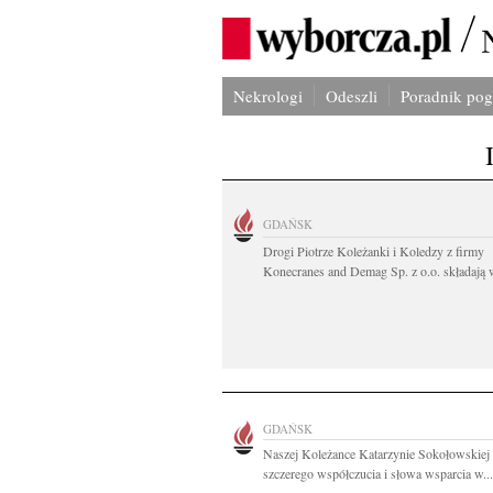
Nekrologi
Odeszli
Poradnik po
GDAŃSK
Drogi Piotrze Koleżanki i Koledzy z firmy
Konecranes and Demag Sp. z o.o. składają w
GDAŃSK
Naszej Koleżance Katarzynie Sokołowskiej
szczerego współczucia i słowa wsparcia w...