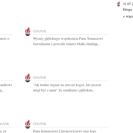
31.07
Droga 
+ więc
GDAŃSK
omość o
Wyrazy głębokiego współczucia Panu Tomaszowi
Sawickiemu z powodu śmierci Matki składają...
GDAŃSK
sandrowi
"Jak trudno żegnać na zawsze kogoś, kto jeszcze
...
mógł być z nami" Ze smutkiem i głębokim...
DAŃSK
GDAŃSK
że 16
Panu Ireneuszowi Litwinowiczowi oraz Jego