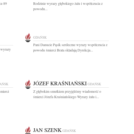
ku 89
Rodzinie wyrazy głębokiego żalu i współczucia z
powodu...
GDAŃSK
Pani Danucie Pąsik serdeczne wyrazy współczucia z
t wyrazy
powodu śmierci Brata składają Dyrekcja...
JÓZEF KRAŚNIAŃSKI
AŃSK
GDAŃSK
mierci
Z głębokim smutkiem przyjęliśmy wiadomość o
śmierci Józefa Kraśniańskiego Wyrazy żalu i...
JAN SZENK
GDAŃSK