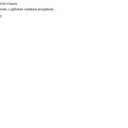
.2026
Gdańsk
Aniu, z głębokim smutkiem przyjęliśmy...
ej