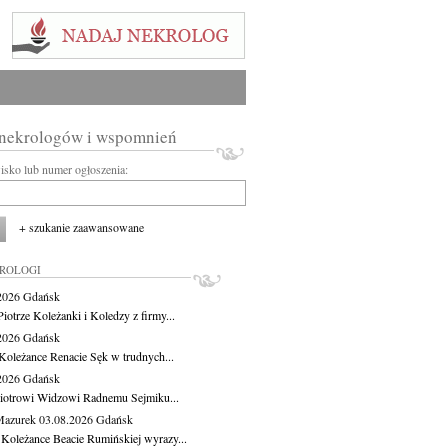
 nekrologów i wspomnień
wisko lub numer ogłoszenia:
+ szukanie zaawansowane
KROLOGI
.2026
Gdańsk
iotrze Koleżanki i Koledzy z firmy...
.2026
Gdańsk
Koleżance Renacie Sęk w trudnych...
.2026
Gdańsk
iotrowi Widzowi Radnemu Sejmiku...
Mazurek
03.08.2026
Gdańsk
 Koleżance Beacie Rumińskiej wyrazy...