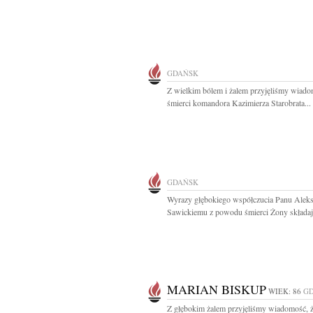
GDAŃSK
Z wielkim bólem i żalem przyjęliśmy wiad
śmierci komandora Kazimierza Starobrata...
GDAŃSK
Wyrazy głębokiego współczucia Panu Alek
Sawickiemu z powodu śmierci Żony składają
MARIAN BISKUP
WIEK: 86
G
Z głębokim żalem przyjęliśmy wiadomość, 