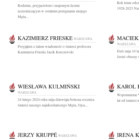
Rok temu odsz
Rodzinie, przyjaciolom i znajomym licznie
1928-2023 Nasz
uczestniczącym w ostatnim pożegnaniu mojego
Męża...
KAZIMIERZ FRIESKE
MACIEK
WARSZAWA
WARSZAWA
Przyjąłem z żalem wiadomość o śmierci profesora
Dziś mija 10 
Kazimierza Frieske Jacek Kurczewski
Jesteś obecny 
WIESŁAWA KULMIŃSKI
KAROL 
WARSZAWA
Wspomnienie W
24 lutego 2024 roku mija dziewiąta bolesna rocznica
lat od śmierci
śmierci naszego najukochańszego Męża, Ojca,...
JERZY KRUPPÉ
IRENA 
WARSZAWA