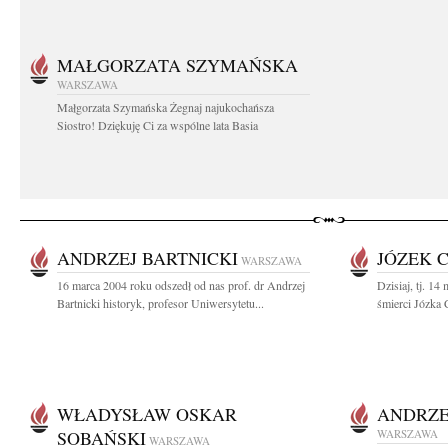
MAŁGORZATA SZYMAŃSKA
WARSZAWA
Małgorzata Szymańska Żegnaj najukochańsza
Siostro! Dziękuję Ci za wspólne lata Basia
ANDRZEJ BARTNICKI
JÓZEK 
WARSZAWA
16 marca 2004 roku odszedł od nas prof. dr Andrzej
Dzisiaj, tj. 14
Bartnicki historyk, profesor Uniwersytetu...
śmierci Józka 
WŁADYSŁAW OSKAR
ANDRZE
SOBAŃSKI
WARSZAWA
WARSZAWA