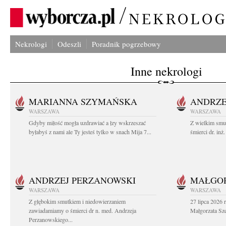
Nekrologi
Odeszli
Poradnik pogrzebowy
Inne nekrologi
MARIANNA SZYMAŃSKA
ANDRZE
WARSZAWA
WARSZAWA
Gdyby miłość mogła uzdrawiać a łzy wskrzeszać
Z wielkim smu
byłabyś z nami ale Ty jesteś tylko w snach Mija 7...
śmierci dr. in
ANDRZEJ PERZANOWSKI
MAŁGOR
WARSZAWA
WARSZAWA
Z głębokim smutkiem i niedowierzaniem
27 lipca 2026 
zawiadamiamy o śmierci dr n. med. Andrzeja
Małgorzata Sz
Perzanowskiego...