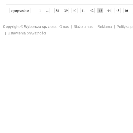
« poprzednie
1
...
38
39
40
41
42
43
44
45
46
»
Copyright © Wyborcza sp. z o.o.
O nas
Staże u nas
Reklama
Polityka 
Ustawienia prywatności