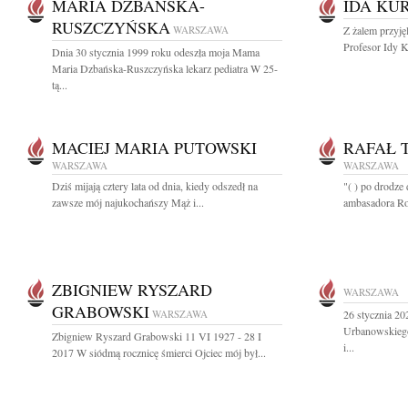
MARIA DZBAŃSKA-
IDA KU
RUSZCZYŃSKA
WARSZAWA
Z żalem przyję
Profesor Idy K
Dnia 30 stycznia 1999 roku odeszła moja Mama
Maria Dzbańska-Ruszczyńska lekarz pediatra W 25-
tą...
MACIEJ MARIA PUTOWSKI
RAFAŁ 
WARSZAWA
WARSZAWA
Dziś mijają cztery lata od dnia, kiedy odszedł na
"( ) po drodze
zawsze mój najukochańszy Mąż i...
ambasadora Rosj
ZBIGNIEW RYSZARD
WARSZAWA
GRABOWSKI
WARSZAWA
26 stycznia 2
Urbanowskiego
Zbigniew Ryszard Grabowski 11 VI 1927 - 28 I
i...
2017 W siódmą rocznicę śmierci Ojciec mój był...