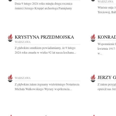
WARSZAWA
Dnia 9 lutego 2024 roku minęła druga rocznica
Właśnie mija 1
śmierci Jerzego Kruppé archeologa Pamiętamy
Teściowej, Bab
KRYSTYNA PRZEDMOJSKA
KONRA
WARSZAWA
Wspomnienie 
Z głabokim smutkiem powiadamiamy, że 9 lutego
kwietnia 1917 
2024 roku zmarła w wieku 92 lat nasza kochana...
w...
JERZY 
WARSZAWA
Z głębokim żalem żegnamy wieloletniego Notariusza
Z żalem przyję
Michała Walkowskiego Wyrazy współczucia...
opuścił nas Je