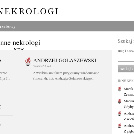
grzebowy
Inne nekrologi
Szukaj
Imię i naz
A
ANDRZEJ GOŁASZEWSKI
WARSZAWA
eszać
Z wielkim smutkiem przyjęliśmy wiadomość o
ija 7...
śmierci dr. inż. Andrzeja Gołaszewskiego...
INNE NE
Marek 
Ze smu
Marian
I
Gdyby 
Andrze
Z wiel
a
Andrze
Z głęb