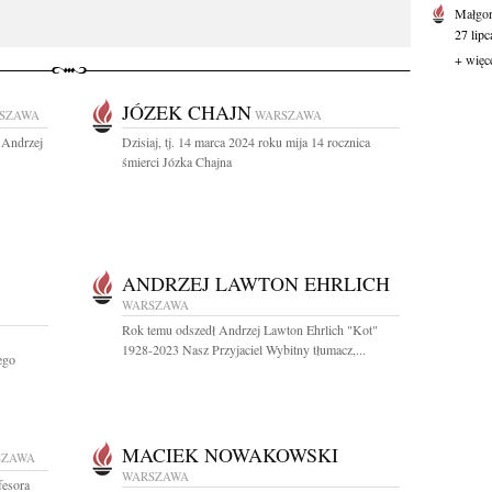
Małgor
27 lipc
+ więc
JÓZEK CHAJN
SZAWA
WARSZAWA
 Andrzej
Dzisiaj, tj. 14 marca 2024 roku mija 14 rocznica
śmierci Józka Chajna
ANDRZEJ LAWTON EHRLICH
WARSZAWA
Rok temu odszedł Andrzej Lawton Ehrlich "Kot"
1928-2023 Nasz Przyjaciel Wybitny tłumacz,...
ego
MACIEK NOWAKOWSKI
SZAWA
WARSZAWA
fesora