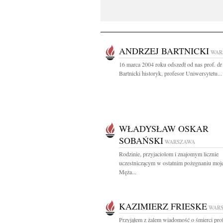
ANDRZEJ BARTNICKI
WAR
16 marca 2004 roku odszedł od nas prof. dr
Bartnicki historyk, profesor Uniwersytetu...
WŁADYSŁAW OSKAR
SOBAŃSKI
WARSZAWA
Rodzinie, przyjaciolom i znajomym licznie
uczestniczącym w ostatnim pożegnaniu moj
Męża...
KAZIMIERZ FRIESKE
WAR
Przyjąłem z żalem wiadomość o śmierci pro