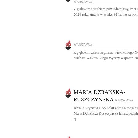
WARSZAWA
Z głabokim smutkiem powiadamiamy, że 9 l
2024 roku zmarła w wieku 92 lat nasza koch
WARSZAWA
Z głębokim żalem żegnamy wieloletniego No
Michała Walkowskiego Wyrazy współczucia
MARIA DZBAŃSKA-
RUSZCZYŃSKA
WARSZAWA
Dnia 30 stycznia 1999 roku odeszła moja 
Maria Dzbańska-Ruszczyńska lekarz pediat
tą...