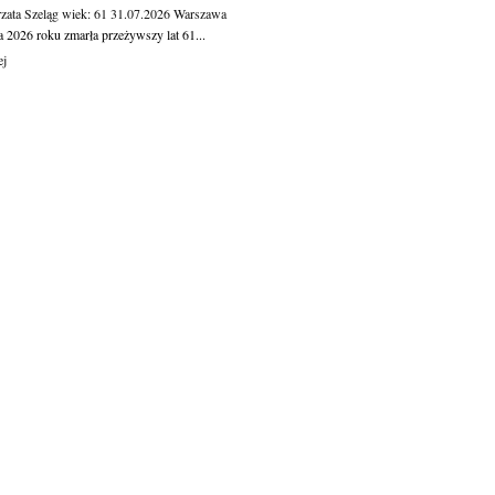
zata Szeląg
wiek: 61
31.07.2026
Warszawa
a 2026 roku zmarła przeżywszy lat 61...
ej