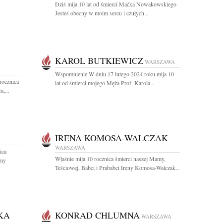
Dziś mija 10 lat od śmierci Maćka Nowakowskiego
Jesteś obecny w moim sercu i czułych...
KAROL BUTKIEWICZ
WARSZAWA
Wspomnienie W dniu 17 lutego 2024 roku mija 10
rocznica
lat od śmierci mojego Męża Prof. Karola...
,...
IRENA KOMOSA-WALCZAK
WARSZAWA
ica
Właśnie mija 10 rocznica śmierci naszej Mamy,
amy
Teściowej, Babci i Prababci Ireny Komosa-Walczak...
KA
KONRAD CHLUMNA
WARSZAWA