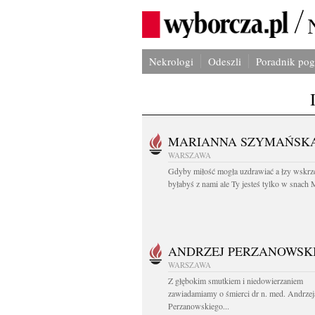
Nekrologi
Odeszli
Poradnik po
MARIANNA SZYMAŃSK
WARSZAWA
Gdyby miłość mogła uzdrawiać a łzy wskrz
byłabyś z nami ale Ty jesteś tylko w snach M
ANDRZEJ PERZANOWSK
WARSZAWA
Z głębokim smutkiem i niedowierzaniem
zawiadamiamy o śmierci dr n. med. Andrzej
Perzanowskiego...