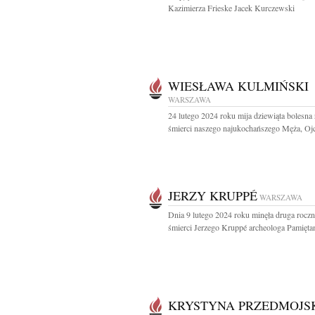
Kazimierza Frieske Jacek Kurczewski
WIESŁAWA KULMIŃSKI
WARSZAWA
24 lutego 2024 roku mija dziewiąta bolesna 
śmierci naszego najukochańszego Męża, Ojca
JERZY KRUPPÉ
WARSZAWA
Dnia 9 lutego 2024 roku minęła druga roczn
śmierci Jerzego Kruppé archeologa Pamięt
KRYSTYNA PRZEDMOJS