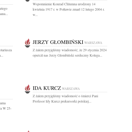
Wspomnienie Konrad Chlumna urodzony 14
utego
kwietnia 1917 r. w Połtawie zmarł 12 lutego 2004 r.
ana...
w...
JERZY GŁOMBIŃSKI
WARSZAWA
tariusza
Z żalem przyjęliśmy wiadomość, że 29 stycznia 2024
...
opuścił nas Jerzy Głombiński serdeczny Kolega...
IDA KURCZ
WARSZAWA
Z żalem przyjęliśmy wiadomość o śmierci Pani
Profesor Idy Kurcz prekursorki polskiej...
Mama
ra W 25-