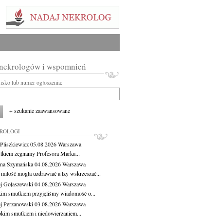
 nekrologów i wspomnień
wisko lub numer ogłoszenia:
+ szukanie zaawansowane
KROLOGI
Pliszkiewicz
05.08.2026
Warszawa
tkiem żegnamy Profesora Marka...
na Szymańska
04.08.2026
Warszawa
miłość mogła uzdrawiać a łzy wskrzeszać...
j Gołaszewski
04.08.2026
Warszawa
kim smutkiem przyjęliśmy wiadomość o...
j Perzanowski
03.08.2026
Warszawa
okim smutkiem i niedowierzaniem...