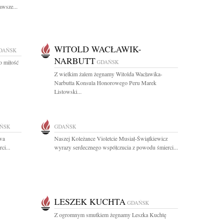
awsze...
WITOLD WACŁAWIK-
DAŃSK
NARBUTT
o miłość
GDAŃSK
Z wielkim żalem żegnamy Witolda Wacławika-
Narbutta Konsula Honorowego Peru Marek
Listowski...
ŃSK
GDAŃSK
wa
Naszej Koleżance Violetcie Musiał-Świątkiewicz
ci...
wyrazy serdecznego współczucia z powodu śmierci...
LESZEK KUCHTA
GDAŃSK
Z ogromnym smutkiem żegnamy Leszka Kuchtę