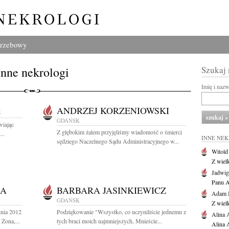
grzebowy
Inne nekrologi
Szukaj
Imię i naz
ANDRZEJ KORZENIOWSKI
K
GDAŃSK
wiając
Z głębokim żalem przyjęliśmy wiadomość o śmierci
..
INNE NE
sędziego Naczelnego Sądu Administracyjnego w...
Witold
Z wiel
Jadwig
Panu A
ŁA
BARBARA JASINKIEWICZ
Adam 
GDAŃSK
Z wiel
tnia 2012
Podziękowanie "Wszystko, co uczyniliście jednemu z
Alina 
Żona,...
tych braci moich najmniejszych, Mnieście...
Alina 