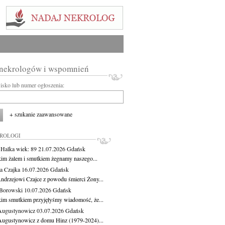
 nekrologów i wspomnień
wisko lub numer ogłoszenia:
+ szukanie zaawansowane
KROLOGI
 Halka
wiek: 89
21.07.2026
Gdańsk
kim żalem i smutkiem żegnamy naszego...
a Czajka
16.07.2026
Gdańsk
ndrzejowi Czajce z powodu śmierci Żony...
Borowski
10.07.2026
Gdańsk
kim smutkiem przyjęłyśmy wiadomość, że...
Augustynowicz
03.07.2026
Gdańsk
Augustynowicz z domu Hinz (1979-2024)...