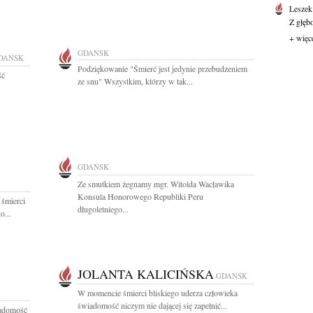
Leszek
Z głęb
+ więc
GDAŃSK
DAŃSK
Podziękowanie "Śmierć jest jedynie przebudzeniem
ść
ze snu" Wszystkim, którzy w tak...
GDAŃSK
Ze smutkiem żegnamy mgr. Witolda Wacławika
Konsula Honorowego Republiki Peru
 śmierci
długoletniego...
o...
JOLANTA KALICIŃSKA
GDAŃSK
W momencie śmierci bliskiego uderza człowieka
świadomość niczym nie dającej się zapełnić...
iadomość