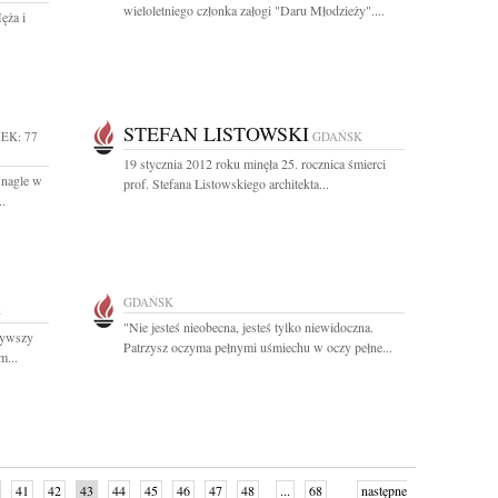
wieloletniego członka załogi "Daru Młodzieży"....
ęża i
STEFAN LISTOWSKI
EK: 77
GDAŃSK
19 stycznia 2012 roku minęła 25. rocznica śmierci
 nagle w
prof. Stefana Listowskiego architekta...
.
GDAŃSK
K
"Nie jesteś nieobecna, jesteś tylko niewidoczna.
żywszy
Patrzysz oczyma pełnymi uśmiechu w oczy pełne...
m...
41
42
43
44
45
46
47
48
...
68
następne