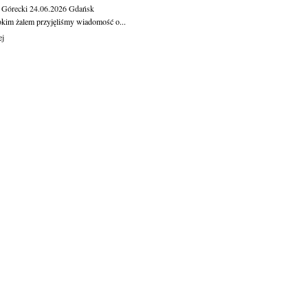
 Górecki
24.06.2026
Gdańsk
okim żalem przyjęliśmy wiadomość o...
ej