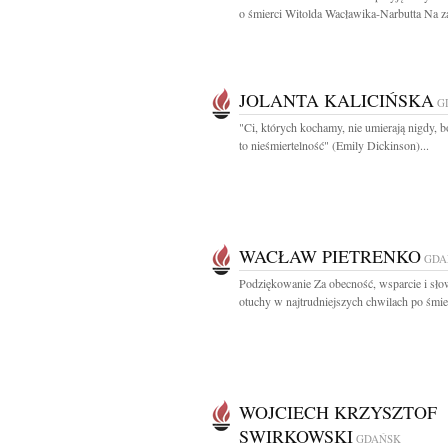
o śmierci Witolda Wacławika-Narbutta Na z
JOLANTA KALICIŃSKA
G
"Ci, których kochamy, nie umierają nigdy, b
to nieśmiertelność" (Emily Dickinson)...
WACŁAW PIETRENKO
GDA
Podziękowanie Za obecność, wsparcie i sło
otuchy w najtrudniejszych chwilach po śmier
WOJCIECH KRZYSZTOF
SWIRKOWSKI
GDAŃSK