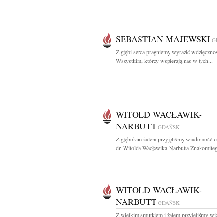
SEBASTIAN MAJEWSKI
G
Z głębi serca pragniemy wyrazić wdzięczno
Wszystkim, którzy wspierają nas w tych...
WITOLD WACŁAWIK-
NARBUTT
GDAŃSK
Z głębokim żalem przyjęliśmy wiadomość o
dr. Witolda Wacławika-Narbutta Znakomiteg
WITOLD WACŁAWIK-
NARBUTT
GDAŃSK
Z wielkim smutkiem i żalem przyjęliśmy w