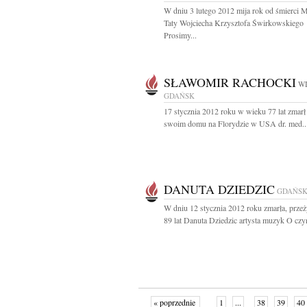
W dniu 3 lutego 2012 mija rok od śmierci M
Taty Wojciecha Krzysztofa Świrkowskiego
Prosimy...
SŁAWOMIR RACHOCKI
WI
GDAŃSK
17 stycznia 2012 roku w wieku 77 lat zmarł
swoim domu na Florydzie w USA dr. med...
DANUTA DZIEDZIC
GDAŃS
W dniu 12 stycznia 2012 roku zmarła, prze
89 lat Danuta Dziedzic artysta muzyk O czy
« poprzednie
1
...
38
39
40