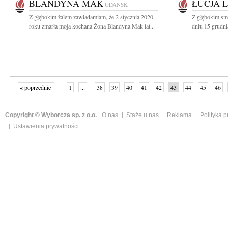
BLANDYNA MAK
ŁUCJA 
GDAŃSK
Z głębokim żalem zawiadamiam, że 2 stycznia 2020
Z głębokim sm
roku zmarła moja kochana Żona Blandyna Mak lat...
dniu 15 grudni
« poprzednie
1
...
38
39
40
41
42
43
44
45
46
»
Copyright © Wyborcza sp. z o.o.
O nas
Staże u nas
Reklama
Polityka 
Ustawienia prywatności