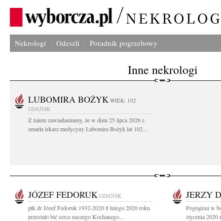
Nekrologi
Odeszli
Poradnik pogrzebowy
Inne nekrologi
LUBOMIRA BOŻYK
WIEK: 102
GDAŃSK
Z żalem zawiadamiamy, że w dniu 25 lipca 2026 r.
zmarła lekarz medycyny Lubomira Bożyk lat 102...
JÓZEF FEDORUK
JERZY 
GDAŃSK
płk dr Józef Fedoruk 1932-2020 8 lutego 2020 roku
Pogrążeni w b
przestało bić serce naszego Kochanego...
stycznia 2020 