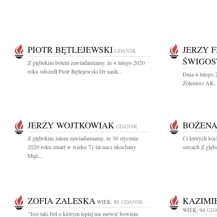
PIOTR BĘTLEJEWSKI
JERZY 
GDAŃSK
ŚWIGOS
Z głębokim bólem zawiadamiamy, że 4 lutego 2020
roku odszedł Piotr Bętlejewski Dr nauk...
Dnia 4 lutego 
Żołenierz AK,
JERZY WOJTKOWIAK
BOŻENA
GDAŃSK
Z głębokim żalem zawiadamiamy, że 30 stycznia
Ci których ko
2020 roku zmarł w wieku 71 lat nasz ukochany
sercach Z głęb
Mąż,...
ZOFIA ZALESKA
KAZIMI
WIEK: 91
GDAŃSK
WIEK: 94
GD
"Jest taki ból o którym lepiej nie mówić bowiem