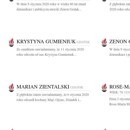
W dniu 9 stycznia 2020 roku w wieku 86 lat zmarł
Z głębokim żal
dziennikarz i publicysta morski Zenon Gralak...
2020 roku odsz
KRYSTYNA GUMIENIUK
ZENON 
GDAŃSK
Ze smutkiem zawiadamiamy, że 11 stycznia 2020
W dniu 9 stycz
roku odeszła od nas Krystyna Gumieniuk...
dziennikarz i 
MARIAN ZIENTALSKI
ROSE-M
GDAŃSK
WIEK: 78
GD
Z głębokim żalem zawiadamiamy, że 6 stycznia 2020
Dnia 2 styczni
roku odszedł kochany Mąż, Ojciec, Dziadek i...
Rose-Maria Ma