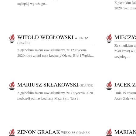
Z głębokim żal
najlepiej wyraża go...
2020 roku zmar
WITOLD WĘGŁOWSKI
MIECZY
WIEK: 65
GDAŃSK
Ze smutkiem z
Z głębokim żalem zawiadamiamy, że 12 stycznia
roku zmarł w 
2020 roku zmarł nasz kochany Ojciec, Brat i Wujek...
socjolog,...
MARIUSZ SKŁAKOWSKI
JACEK 
GDAŃSK
Z głębokim żalem zawiadamiamy, że 7 stycznia 2020
Dnia 15 styczn
r.odszedł od nas kochany Mąż, Syn, Tata i...
Jacek Zalewski 
ZENON GRALAK
MARIAN
WIEK: 86
GDAŃSK