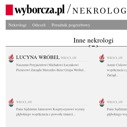
Nekrologi
Odeszli
Poradnik pogrzebowy
Inne nekrologi
LUCYNA WRÓBEL
WROCŁAW
WROCŁAW
Naszemu Przyjacielowi Michałowi Łuczakowi
Annie Ciskows
Prezesowi Zarządu Mercedes-Benz Grupa Wróbel...
współczucia z
Zarząd...
WROCŁAW
WROCŁAW
Panu Sędziemu Januszowi Kaspryszynowi wyrazy
Panu Sędziem
głębokiego współczucia z powodu śmierci...
głębokiego wsp