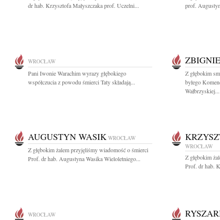
dr hab. Krzysztofa Małyszczaka prof. Uczelni...
prof. Augustyn
ZBIGNI
WROCŁAW
Pani Iwonie Warachim wyrazy głębokiego
Z głębokim sm
współczucia z powodu śmierci Taty składają...
byłego Komen
Wałbrzyskiej...
AUGUSTYN WASIK
KRZYSZ
WROCŁAW
WROCŁAW
Z głębokim żalem przyjęliśmy wiadomość o śmierci
Z głębokim ża
Prof. dr hab. Augustyna Wasika Wieloletniego...
Prof. dr hab. 
RYSZAR
WROCŁAW