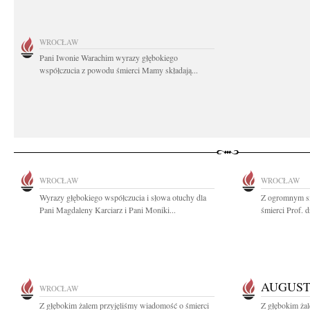
WROCŁAW
Pani Iwonie Warachim wyrazy głębokiego
współczucia z powodu śmierci Mamy składają...
WROCŁAW
WROCŁAW
Wyrazy głębokiego współczucia i słowa otuchy dla
Z ogromnym s
Pani Magdaleny Karciarz i Pani Moniki...
śmierci Prof. 
AUGUST
WROCŁAW
Z głębokim żalem przyjęliśmy wiadomość o śmierci
Z głębokim ża