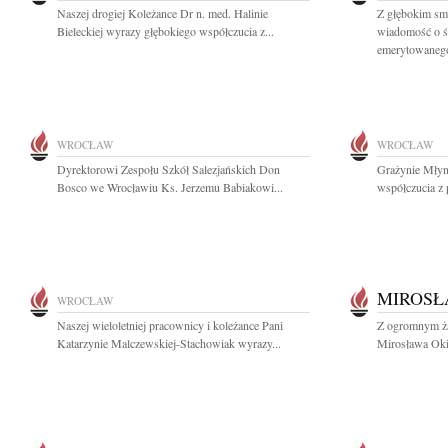
Naszej drogiej Koleżance Dr n. med. Halinie
Z głębokim smu
Bieleckiej wyrazy głębokiego współczucia z...
wiadomość o ś
emerytowanego
WROCŁAW
WROCŁAW
Dyrektorowi Zespołu Szkół Salezjańskich Don
Grażynie Młyn
Bosco we Wrocławiu Ks. Jerzemu Babiakowi...
współczucia z 
MIROSŁ
WROCŁAW
Naszej wieloletniej pracownicy i koleżance Pani
Z ogromnym ża
Katarzynie Malczewskiej-Stachowiak wyrazy...
Mirosława Okiń