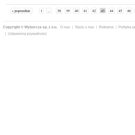
« poprzednie
1
...
38
39
40
41
42
43
44
45
46
»
Copyright © Wyborcza sp. z o.o.
O nas
Staże u nas
Reklama
Polityka 
Ustawienia prywatności