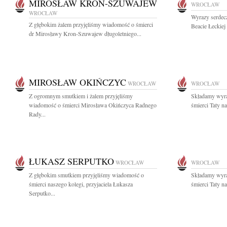
MIROSŁAW KRON-SZUWAJEW
WROCŁAW
WROCŁAW
Wyrazy serdec
Z głębokim żalem przyjęliśmy wiadomość o śmierci
Beacie Łeckiej
dr Mirosławy Kron-Szuwajew długoletniego...
MIROSŁAW OKIŃCZYC
WROCŁAW
WROCŁAW
Z ogromnym smutkiem i żalem przyjęliśmy
Składamy wyra
wiadomość o śmierci Mirosława Okińczyca Radnego
śmierci Taty n
Rady...
ŁUKASZ SERPUTKO
WROCŁAW
WROCŁAW
Z głębokim smutkiem przyjęliśmy wiadomość o
Składamy wyra
śmierci naszego kolegi, przyjaciela Łukasza
śmierci Taty n
Serputko...