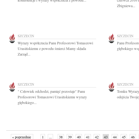
kondolencje i wyrazy współczucia z powodu...
czerwca 2016 
Zbigniewa...
SZCZECIN
SZCZECIN
Wyrazy współczucia Panu Profesorowi Tomaszowi
Panu Profesor
Urasińskiemu z powodu śmierci Mamy składa
głębokiego ws
Zarząd...
SZCZECIN
SZCZECIN
" Człowiek odchodzi, pamięć pozostaje" Panu
Tomku Wyrazy 
Profesorowi Tomaszowi Urasińskiemu wyrazy
odejścia Twoj
głębokiego...
« poprzednie
1
...
38
39
40
41
42
43
44
45
46