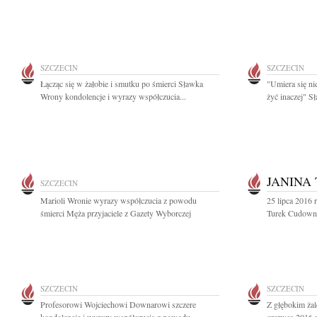
SZCZECIN
SZCZECIN
Łącząc się w żałobie i smutku po śmierci Sławka
"Umiera się nie
Wrony kondolencje i wyrazy współczucia...
żyć inaczej" S
JANINA
SZCZECIN
Marioli Wronie wyrazy współczucia z powodu
25 lipca 2016 
śmierci Męża przyjaciele z Gazety Wyborczej
Turek Cudowny 
SZCZECIN
SZCZECIN
Profesorowi Wojciechowi Downarowi szczere
Z głębokim ża