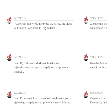
SZCZECIN
SZCZECIN
" Człowiek jest wielki nie przez to, co ma, nie przez
Z głębokim smu
to, kim jest, lecz przez to, czym dzieli...
wiadomość o śm
SZCZECIN
SZCZECIN
Panu Dyrektorowi Markowi Tuńskiemu
Koledze Marko
najserdeczniejsze wyrazy współczucia z powodu
współczucia z
śmierci...
SZCZECIN
SZCZECIN
Panu Prezesowi Andrzejowi Wdowiakowi wyrazy
Z ogromnym ża
głębokiego współczucia z powodu śmierci Mamy...
Koleżankę dr M