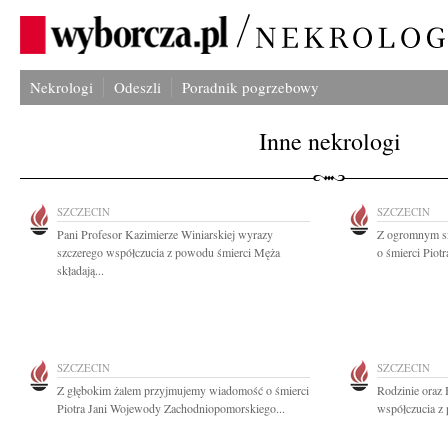
Nekrologi
Odeszli
Poradnik pogrzebowy
Inne nekrologi
SZCZECIN
SZCZECIN
Pani Profesor Kazimierze Winiarskiej wyrazy
Z ogromnym sm
szczerego współczucia z powodu śmierci Męża
o śmierci Piotr
składają...
SZCZECIN
SZCZECIN
Z głębokim żalem przyjmujemy wiadomość o śmierci
Rodzinie oraz
Piotra Jani Wojewody Zachodniopomorskiego...
współczucia z 