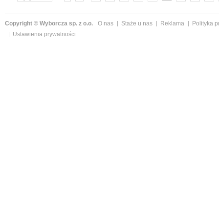
»
Copyright © Wyborcza sp. z o.o.
O nas
Staże u nas
Reklama
Polityka 
Ustawienia prywatności