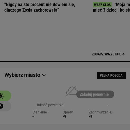
Załaduj ponownie
Jakość powietrza:
-
Ciśnienie:
Opady:
Zachmurzenie:
-
-%
-%