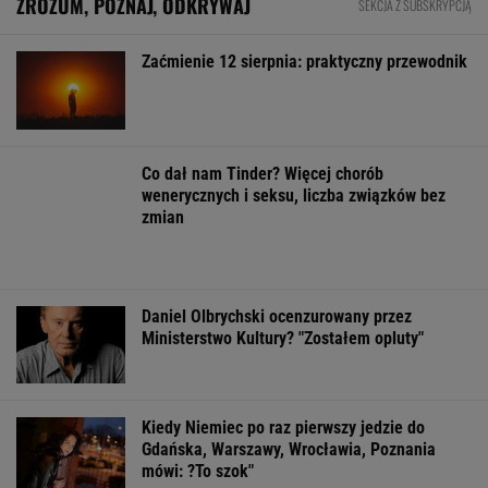
Frankowicze nie muszą czekać
na decyzję sądu. Ważne zmiany w przepisach
SUBSKRYPCJA
Najlepszy smartwatch? Ta marka pozostawia
konkurencję w tyle! Technologie? Na medal!
REKLAMA CENEO
Oszuści wzięli na nią pożyczkę, bank zażądał
spłaty. Jest decyzja sądu
BIZNES