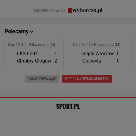
Oto zwycięzca Tour de Pologne! Ależ
jazda na ostatnim etapie
KOLARSTWO
Złotem IO sprawił sensację. Po
cichu kończy karierę. "Smrodek pozostał"
SUBSKRYPCJA
Tysiące osób zrobi to we wrześniu. Powód
może cię zaskoczyć
MATERIAŁ PROMOCYJNY,
18+