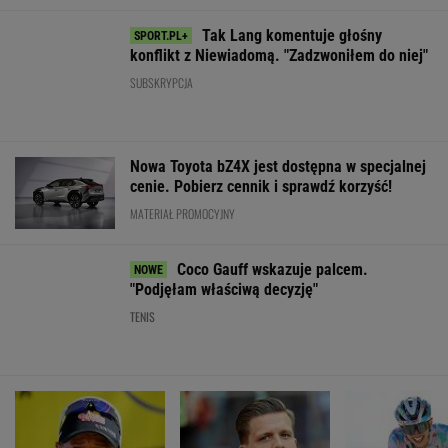
Trump
Prognoza
Rolnikowi, który
Premier
ogłosił nowy
pogody. W
rozrył asfalt w
Kosowa
plan dla Strefy
poniedziałek
Gliwicach, grozi
zaatakowany
Gazy. Netanjahu
może nawet
więzienie
jajkami
reaguje
spaść grad
podczas obrad
WIADOMOŚCI