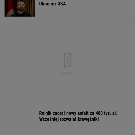
WSPÓŁPRACA PŁATNA Z WYBORCZA.PL
ZROZUM, POZNAJ, ODKRYWAJ
SEKCJA Z SUBSKRYPCJĄ
Zaćmienie 12 sierpnia: praktyczny przewodnik
Co dał nam Tinder? Więcej chorób
wenerycznych i seksu, liczba związków bez
zmian
Daniel Olbrychski ocenzurowany przez
Ministerstwo Kultury? "Zostałem opluty"
Kiedy Niemiec po raz pierwszy jedzie do
Gdańska, Warszawy, Wrocławia, Poznania