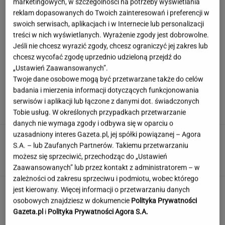
marketingowych, w szczególności na potrzeby wyświetlania
reklam dopasowanych do Twoich zainteresowań i preferencji w
swoich serwisach, aplikacjach i w Internecie lub personalizacji
Poważny karambol podczas wyścigu w Polsce.
treści w nich wyświetlanych. Wyrażenie zgody jest dobrowolne.
17 osób rannych
Jeśli nie chcesz wyrazić zgody, chcesz ograniczyć jej zakres lub
chcesz wycofać zgodę uprzednio udzieloną przejdź do
„Ustawień Zaawansowanych”.
Twoje dane osobowe mogą być przetwarzane także do celów
Ciągnie cię do niedostępnych osób?
badania i mierzenia informacji dotyczących funkcjonowania
Psychologia mówi o powodach
serwisów i aplikacji lub łączone z danymi dot. świadczonych
Tobie usług. W określonych przypadkach przetwarzanie
danych nie wymaga zgody i odbywa się w oparciu o
uzasadniony interes Gazeta.pl, jej spółki powiązanej – Agora
Tych słów używali nasi dziadkowie, teraz
S.A. – lub Zaufanych Partnerów. Takiemu przetwarzaniu
niewiele osób je pamięta. A ty?
możesz się sprzeciwić, przechodząc do „Ustawień
Zaawansowanych” lub przez kontakt z administratorem – w
zależności od zakresu sprzeciwu i podmiotu, wobec którego
To nie droga na skróty. Matka pokazuje, jak
jest kierowany. Więcej informacji o przetwarzaniu danych
naprawdę wygląda edukacja domowa
osobowych znajdziesz w dokumencie
Polityka Prywatności
Gazeta.pl
i
Polityka Prywatności Agora S.A.
MATERIAŁ PROMOCYJNY