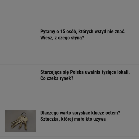
wstrzymanie budowy
Finał wyprzedaży w Eobuwie - kultowe
Birkenstocki w końcu na promocji
OFERTY AVANTI24
Gawryluk krytykowana
Rozpoznasz tych
Prognoza pogod
za debatę u
wybitnych aktorów
poniedziałek m
Nawrockiego. Tak to
PRL-u? Wszyscy mylą
nawet spaść gr
tłumaczy
się w 8. pytaniu