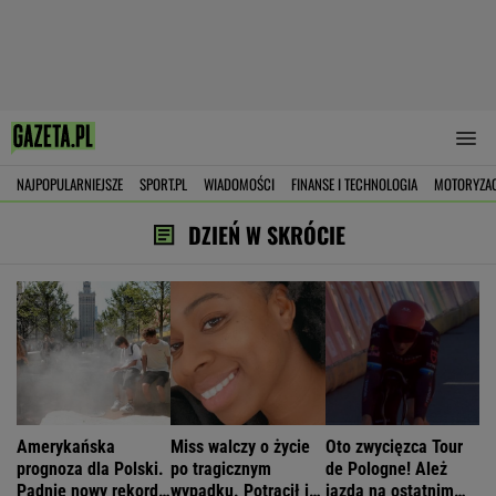
NAJPOPULARNIEJSZE
SPORT.PL
WIADOMOŚCI
FINANSE I TECHNOLOGIA
MOTORYZA
DZIEŃ W SKRÓCIE
Amerykańska
Miss walczy o życie
Oto zwycięzca Tour
prognoza dla Polski.
po tragicznym
de Pologne! Ależ
Padnie nowy rekord
wypadku. Potrącił ją
jazda na ostatnim