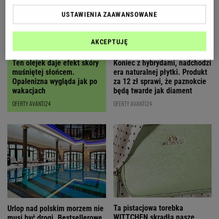
USTAWIENIA ZAAWANSOWANE
AKCEPTUJĘ
Ten olejek daje efekt skóry
Koniec z hybrydami, nadchodzi
muśniętej słońcem.
era naturalnej płytki. Produkt
Opalenizna wygląda jak po
za 12 zł sprawi, że paznokcie
wakacjach
będą twarde jak diament
OFERTY AVANTI24
OFERTY AVANTI24
Ta pistacjowa torebka
Urlop nad polskim morzem nie
WITTCHEN skradła nasze
musi być drogi. Bestsellerowe