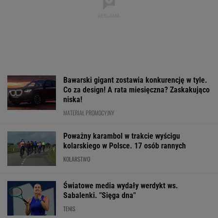
To dlatego
Barcelona zagrała w
Gdzie obejrzeć 
Niewiadoma nie
"finale" miniturnieju.
etap Tour de Fr
zaprosiła na ślub
Tak Hiszpanie ocenili
której jedzie
swoich rodziców
Szczęsnego
Niewiadoma?
WIĘCEJ NIŻ WYNIK. SUBSKRYBUJ
POLITYKA