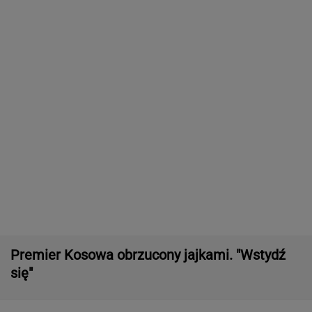
Efekt może cię zaskoczyć
Nie wierzę, że można nakręcić coś tak złego.
Został tylko niesmak