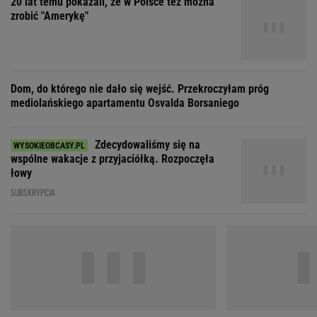
Zdecydowaliśmy się na
wspólne wakacje z przyjaciółką. Rozpoczęła
łowy
SUBSKRYPCJA
"Nigdy na sto procent nie dowiem się,
"Moja ma
dlaczego Zosia zachorowała"
mieć 3 dzieci, bo st
ZOBACZ WSZYSTKIE
Wybierz miasto
PEŁNA POGODA