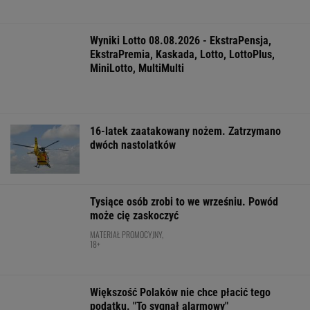
mówi: ?To szok"
FINANSE I TECHNOLOGIA
Meksykański fastfood otworzy się w
Polsce jeszcze w tym roku