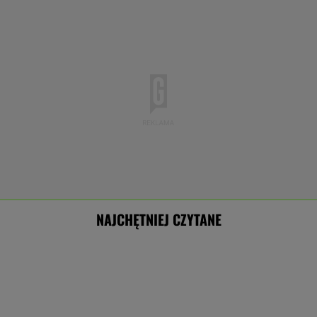
NAJCHĘTNIEJ CZYTANE
Premier Kosowa obrzucony jajkami. "Wstydź
się"
Włóż liść laurowy do lodówki na godzinę.