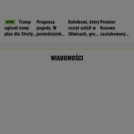
Rolnik zaorał nowy asfalt za 400 tys. zł.
Wcześniej rozwalał krawężniki
Wyniki Lotto 08.08.2026 - EkstraPensja,
EkstraPremia, Kaskada, Lotto, LottoPlus,
MiniLotto, MultiMulti
16-latek zaatakowany nożem. Zatrzymano
dwóch nastolatków
Tysiące osób zrobi to we wrześniu. Powód