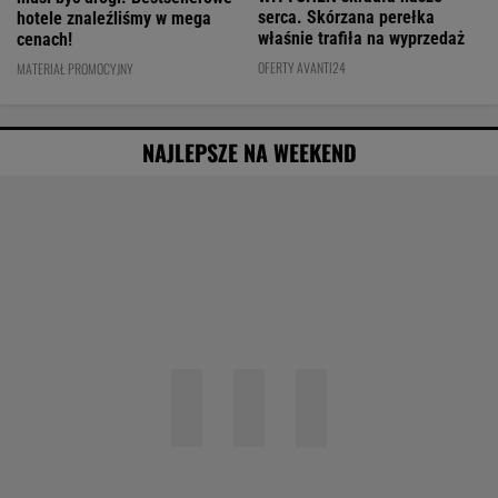
serca. Skórzana perełka
hotele znaleźliśmy w mega
właśnie trafiła na wyprzedaż
cenach!
OFERTY AVANTI24
MATERIAŁ PROMOCYJNY
NAJLEPSZE NA WEEKEND
Agata Kulesza w komedii romantycznej? Ten
duet mógłby podbić kina