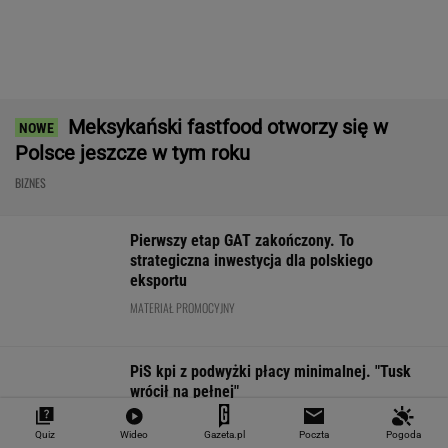
EUR
USD
CHF
GBP
WIG
4,2983
3,7187
4,6027
5,0166
151 782,92
-0,09%
-0,41%
0,15%
-0,13%
-0,24%
SPRAWDŹ NOTOWANIA
Notowania dostarcza VIA24ONLINE
MOTORYZACJA
Quiz
Wideo
Gazeta.pl
Poczta
Pogoda