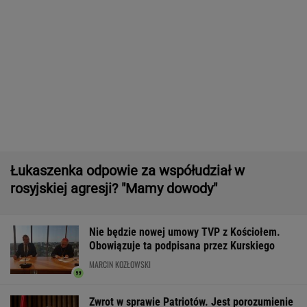
może cię zaskoczyć
MATERIAŁ PROMOCYJNY,
18+
Większość Polaków nie chce płacić tego
podatku. "To sygnał alarmowy"
IMGW pokazał nową
Manifestacja w
Wyniki Lotto
prognozę. Upały
Warszawie.
07.08.2026 -
wracają do Polski
Organizatorzy mają
EkstraPensja,
siedem postulatów
EkstraPremia,
EuroJackpot, K
MiniLotto, Mult