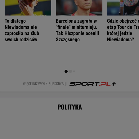
Łukaszenka odpowie za współudział w
rosyjskiej agresji? "Mamy dowody"
Nie będzie nowej umowy TVP z Kościołem.
Obowiązuje ta podpisana przez Kurskiego
MARCIN KOZŁOWSKI
Zwrot w sprawie Patriotów. Jest porozumienie
Ukrainy i USA