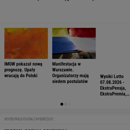
BIZNES
Pierwszy etap GAT zakończony. To
strategiczna inwestycja dla polskiego
eksportu
MATERIAŁ PROMOCYJNY
PiS kpi z podwyżki płacy minimalnej. "Tusk
wrócił na pełnej"
BIZNES