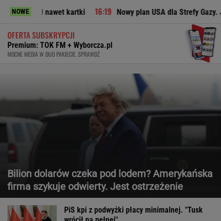
ł nawet kartki
Nowy plan USA dla Strefy Gazy. Jest reakcja 
NOWE
OFERTA SUBSKRYPCJI
Premium: TOK FM + Wyborcza.pl
MOCNE MEDIA W DUO PAKIECIE. SPRAWDŹ
Bilion dolarów czeka pod lodem? Amerykańska
firma szykuje odwierty. Jest ostrzeżenie
PiS kpi z podwyżki płacy minimalnej. "Tusk
wrócił na pełnej"