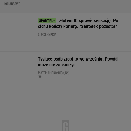
Sabalenki. "Sięga dna"
TENIS
Tak Lang komentuje głośny
konflikt z Niewiadomą. "Zadzwoniłem do niej"
SUBSKRYPCJA
Nowa Toyota bZ4X jest dostępna w specjalnej
cenie. Pobierz cennik i sprawdź korzyść!
MATERIAŁ PROMOCYJNY
Coco Gauff wskazuje palcem.
"Podjęłam właściwą decyzję"
TENIS