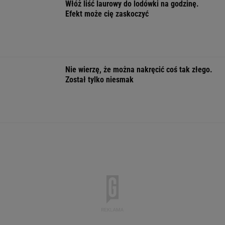
Pytamy o 15 osób, których wstyd nie znać.
Wiesz, z czego słyną?
Starzejąca się Polska uwalnia tysiące lokali.
Co czeka rynek?
Dlaczego warto spryskać klucze octem?
Sztuczka, której mało kto używa
Oto zwycięzca Tour de Pologne! Ależ
jazda na ostatnim etapie
KOLARSTWO
Sąd pokrzyżował plany Trumpa. Nakazał