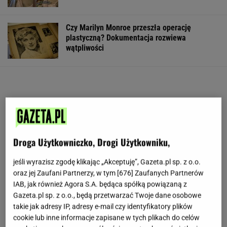
Czy Marilyn Monroe przeszła operację
plastyczną? Dokumentacja rozwiewa
wątpliwości
Droga Użytkowniczko, Drogi Użytkowniku,
jeśli wyrazisz zgodę klikając „Akceptuję”, Gazeta.pl sp. z o.o.
oraz jej Zaufani Partnerzy, w tym [
676
] Zaufanych Partnerów
IAB, jak również Agora S.A. będąca spółką powiązaną z
Gazeta.pl sp. z o.o., będą przetwarzać Twoje dane osobowe
takie jak adresy IP, adresy e-mail czy identyfikatory plików
cookie lub inne informacje zapisane w tych plikach do celów