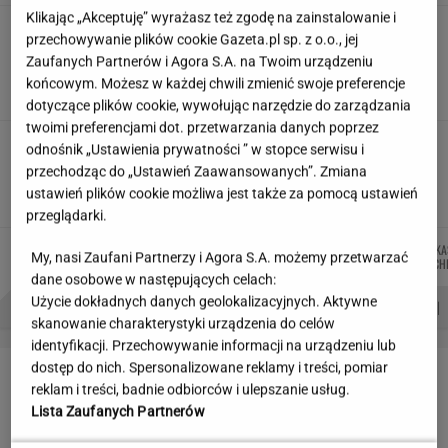
Klikając „Akceptuję” wyrażasz też zgodę na zainstalowanie i
"Wymieniłam mojego byłego na
przechowywanie plików cookie Gazeta.pl sp. z o.o., jej
jego wujka milionera". Tak wciągają
Zaufanych Partnerów i Agora S.A. na Twoim urządzeniu
mikrodramy
końcowym. Możesz w każdej chwili zmienić swoje preferencje
SUBSKRYPCJA
dotyczące plików cookie, wywołując narzędzie do zarządzania
twoimi preferencjami dot. przetwarzania danych poprzez
Jeździłem autem z paliwem, które
odnośnik „Ustawienia prywatności ” w stopce serwisu i
może zastąpić diesla. Frytura i olej roślinny
przechodząc do „Ustawień Zaawansowanych”. Zmiana
ustawień plików cookie możliwa jest także za pomocą ustawień
TOMASZ OKUROWSKI
przeglądarki.
MIŁOSZ
JAKUB
AGNIESZKA
ŁUKA
Autorzy:
My, nasi Zaufani Partnerzy i Agora S.A. możemy przetwarzać
WIATROWSKI-BUJACZ
BALCERSKI
NIEDZIAŁEK
JACH
dane osobowe w następujących celach:
Użycie dokładnych danych geolokalizacyjnych. Aktywne
PROBLEMY POLSKICH SIATKARZY
ZNAK Z '30'
WISŁAWA SZYMBORSKA
skanowanie charakterystyki urządzenia do celów
identyfikacji. Przechowywanie informacji na urządzeniu lub
LETNIE OKAZJE
dostęp do nich. Spersonalizowane reklamy i treści, pomiar
reklam i treści, badnie odbiorców i ulepszanie usług.
Lista Zaufanych Partnerów