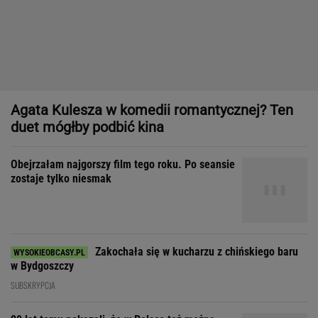
Obejrzałam najgorszy film tego roku. Po seansie
zostaje tylko niesmak
Zakochała się w kucharzu z chińskiego baru
w Bydgoszczy
SUBSKRYPCJA
20 lat temu pokazali, że w Polsce też można
zrobić "Amerykę"
Dom, do którego nie dało się wejść. Przekroczyłam próg
mediolańskiego apartamentu Osvalda Borsaniego