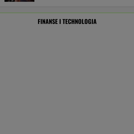
Sprzęt już jest. Grenlandia ostrzega
Amerykanów, by nie zaczynali odwiertów
BIZNES
Najlepsze miejsca do
Prosty sposób na
Senat ratuje U
życia dla pokolenia Z.
oszczędzanie. Ile
przed paraliżem
Polskie miasto w
pieniędzy może dać po
prezydent żąda
czołówce
roku?
na "złotą flotę"
WALUTY I GIEŁDA