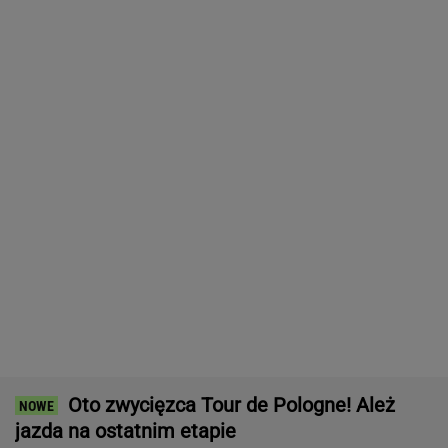
Bawarski gigant zostawia konkurencję w tyle.
Co za design! A rata miesięczna? Zaskakująco
niska!
MATERIAŁ PROMOCYJNY
Poważny karambol w trakcie wyścigu
kolarskiego w Polsce. 17 osób rannych
KOLARSTWO
Światowe media wydały werdykt ws.