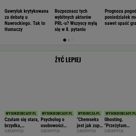
ŁKS Łódź
1
Śląsk Wrocław
0
Chrobry Głogów
2
Cracovia
0
POKAŻ TRWAJĄCE
WIĘCEJ NA
WYNIKI.SPORT.PL
SPORT.PL