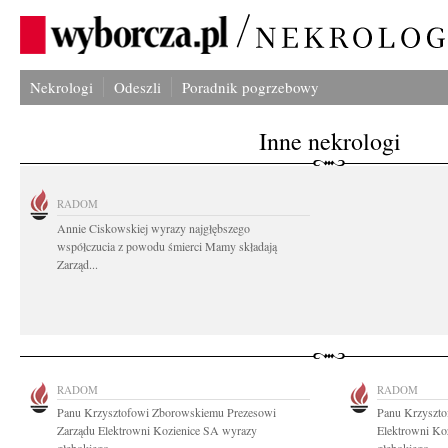
Nekrologi
Odeszli
Poradnik pogrzebowy
Inne nekrologi
RADOM
Annie Ciskowskiej wyrazy najgłębszego
współczucia z powodu śmierci Mamy składają
Zarząd...
RADOM
RADOM
Panu Krzysztofowi Zborowskiemu Prezesowi
Panu Krzyszt
Zarządu Elektrowni Kozienice SA wyrazy
Elektrowni Ko