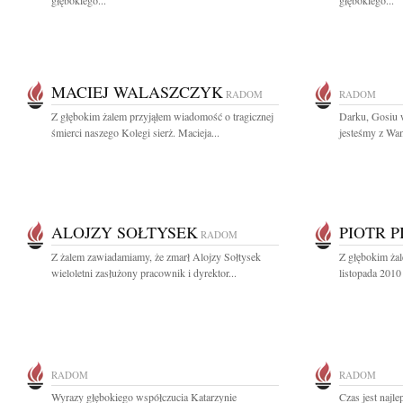
głębokiego...
głębokiego...
MACIEJ WALASZCZYK
RADOM
RADOM
Z głębokim żalem przyjąłem wiadomość o tragicznej
Darku, Gosiu w
śmierci naszego Kolegi sierż. Macieja...
jesteśmy z Wam
ALOJZY SOŁTYSEK
PIOTR P
RADOM
Z żalem zawiadamiamy, że zmarł Alojzy Sołtysek
Z głębokim ża
wieloletni zasłużony pracownik i dyrektor...
listopada 2010 
RADOM
RADOM
Wyrazy głębokiego współczucia Katarzynie
Czas jest najl