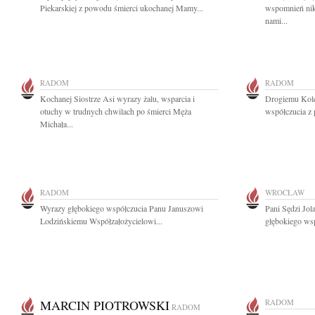
Piekarskiej z powodu śmierci ukochanej Mamy...
wspomnień nikt
nami...
RADOM
RADOM
Kochanej Siostrze Asi wyrazy żalu, wsparcia i
Drogiemu Kol
otuchy w trudnych chwilach po śmierci Męża
współczucia z 
Michała...
RADOM
WROCŁAW
Wyrazy głębokiego współczucia Panu Januszowi
Pani Sędzi Jo
Lodzińskiemu Współzałożycielowi...
głębokiego wsp
MARCIN PIOTROWSKI
RADOM
RADOM