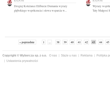
RADOM
RADOM
Drogiej Koleżance Elżbiecie Dumania wyrazy
Wyrazy współc
głębokiego współczucia i słowa wsparcia w...
Taty Małgosi S
« poprzednie
1
...
38
39
40
41
42
43
44
45
Copyright © Wyborcza sp. z o.o.
O nas
Staże u nas
Reklama
Polityka 
Ustawienia prywatności