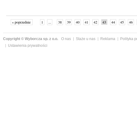
« poprzednie
1
...
38
39
40
41
42
43
44
45
46
»
Copyright © Wyborcza sp. z o.o.
O nas
Staże u nas
Reklama
Polityka 
Ustawienia prywatności