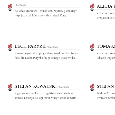
POZNAŃ
ALICJA
Koledze Markowi Rosińskiemu wyrazy głębokiego
Z wielkim żal
współczucia i żalu z powodu śmierci Żony...
Przyjaciółkę A
LECH PARYZK
TOMASZ
POZNAŃ
Z ogromnym żalem przyjęliśmy wiadomość o śmierci
Z wielkim smu
doc. dra Lecha Paryzka długoletniego pracownika...
odszedł tragic
STEFAN KOWALSKI
STEFAN
POZNAŃ
Z głębokim smutkiem przyjęliśmy wiadomość o
W dniu 27 kwie
śmierci naszego Kolegi, zasłużonego członka SHP...
Profesor Stefa