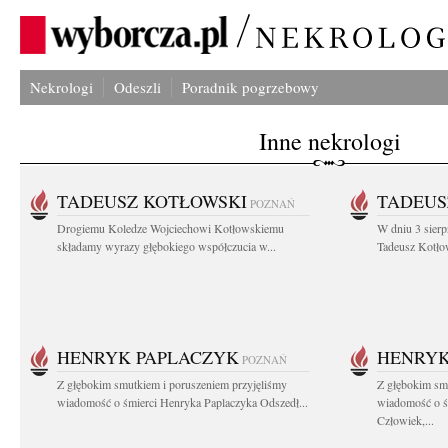
Nekrologi
Odeszli
Poradnik pogrzebowy
Inne nekrologi
TADEUSZ KOTŁOWSKI
TADEUS
POZNAŃ
Drogiemu Koledze Wojciechowi Kotłowskiemu
W dniu 3 sierp
składamy wyrazy głębokiego współczucia w...
Tadeusz Kotłow
HENRYK PAPLACZYK
HENRYK
POZNAŃ
Z głębokim smutkiem i poruszeniem przyjęliśmy
Z głębokim smu
wiadomość o śmierci Henryka Paplaczyka Odszedł...
wiadomość o ś
Człowiek,...