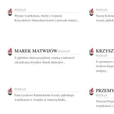
POZNAŃ
POZNAŃ
Wyrazy współczucia, otuchy i wsparcia
Naszej Koleżan
Krzysztofowi Staruszkiewiczowi z powodu śmierci...
wyrazy głęboki
MAREK MATWIJÓW
KRZYSZ
POZNAŃ
POZNAŃ
Z głębokim żalem przyjęliśmy smutną wiadomość
Z ogromnym s
odszedł nasz Dyrektor Marek Matwijów...
Oczkowskiego 
zastępcę...
POZNAŃ
PRZEMY
Panu Leszkowi Klameckiemu wyrazy głębokiego
POZNAŃ
współczucia w związku ze śmiercią Matki...
Naszym Przyja
współczucia i 