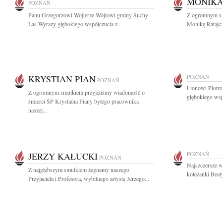
MONIKA
POZNAŃ
Panu Grzegorzowi Wojterze Wójtowi gminy Suchy
Z ogromnym sm
Las Wyrazy głębokiego współczucia z...
Monikę Ratajcz
KRYSTIAN PIAN
POZNAŃ
POZNAŃ
Lionowi Piotr
Z ogromnym smutkiem przyjęliśmy wiadomość o
głębokiego ws
śmierci ŚP Krystiana Piany byłego pracownika
naszej...
JERZY KAŁUCKI
POZNAŃ
POZNAŃ
Najszczersze w
Z najgłębszym smutkiem żegnamy naszego
koleżanki Bea
Przyjaciela i Profesora, wybitnego artystę Jerzego...