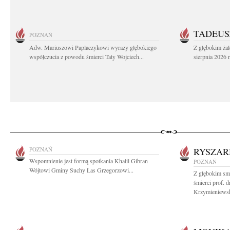
TADEUS
POZNAŃ
Adw. Mariuszowi Paplaczykowi wyrazy głębokiego
Z głębokim ża
współczucia z powodu śmierci Taty Wojciech...
sierpnia 2026 r
POZNAŃ
RYSZAR
Wspomnienie jest formą spotkania Khalil Gibran
POZNAŃ
Wójtowi Gminy Suchy Las Grzegorzowi...
Z głębokim sm
śmierci prof. 
Krzymieniewsk