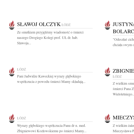
SŁAWOJ OLCZYK
JUSTYN
ŁÓDŹ
BOLAR
Ze smutkiem przyjęliśmy wiadomość o śmierci
naszego Drogiego Kolegi prof. UŁ dr. hab.
"Odeszłaś cich
Sławoja...
chciała swym o
ŁÓDŹ
ZBIGNI
Pani Jadwidze Kaweckiej wyrazy głębokiego
ŁÓDŹ
współczucia z powodu śmierci Mamy składają...
Z wielkim smu
śmierci Pana 
Wieloletniego..
MIECZY
ŁÓDŹ
Wyrazy głębokiego współczucia Panu dr n. med.
Z wielkim żal
Zbigniewowi Kozłowskiemu po śmierci Mamy...
Mieczysława P