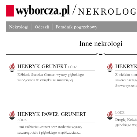
Nekrologi
Odeszli
Poradnik pogrzebowy
Inne nekrologi
HENRYK GRUNERT
HENRYK
ŁÓDŹ
Elżbiecie Staszica-Grunert wyrazy głębokiego
Z wielkim smu
współczucia w związku ze śmiercią jej...
śmierci naszeg
Stowarzyszenia
HENRYK PAWEŁ GRUNERT
ŁÓDŹ
Drogiej Koleż
ŁÓDŹ
głębokiego ws
Pani Elżbiecie Grunert oraz Rodzinie wyrazy
szczerego żalu i głębokiego współczucia z...