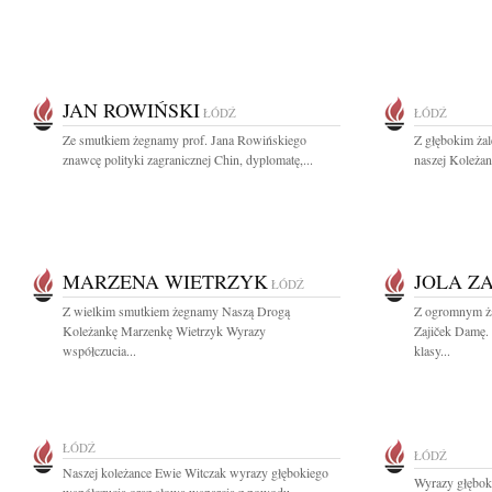
JAN ROWIŃSKI
ŁÓDŹ
ŁÓDŹ
Ze smutkiem żegnamy prof. Jana Rowińskiego
Z głębokim ża
znawcę polityki zagranicznej Chin, dyplomatę,...
naszej Koleżan
MARZENA WIETRZYK
JOLA Z
ŁÓDŹ
Z wielkim smutkiem żegnamy Naszą Drogą
Z ogromnym ża
Koleżankę Marzenkę Wietrzyk Wyrazy
Zajiček Damę. 
współczucia...
klasy...
ŁÓDŹ
ŁÓDŹ
Naszej koleżance Ewie Witczak wyrazy głębokiego
Wyrazy głęboki