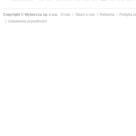
»
Copyright © Wyborcza sp. z o.o.
O nas
Staże u nas
Reklama
Polityka 
Ustawienia prywatności