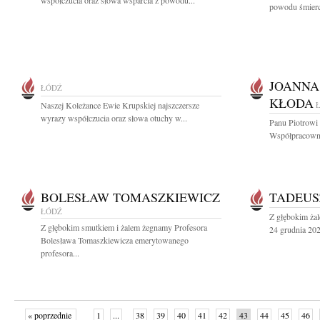
współczucia oraz słowa wsparcia z powodu...
powodu śmierci
JOANNA
ŁÓDŹ
KŁODA
Naszej Koleżance Ewie Krupskiej najszczersze
wyrazy współczucia oraz słowa otuchy w...
Panu Piotrowi 
Współpracowni
BOLESŁAW TOMASZKIEWICZ
TADEUS
ŁÓDŹ
Z głębokim ża
Z głębokim smutkiem i żalem żegnamy Profesora
24 grudnia 2022
Bolesława Tomaszkiewicza emerytowanego
profesora...
« poprzednie
1
...
38
39
40
41
42
43
44
45
46