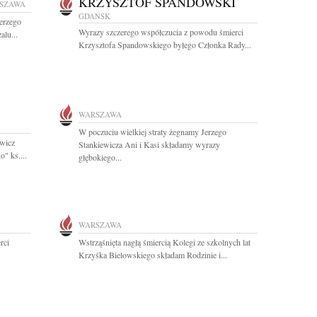
KRZYSZTOF SPANDOWSKI
SZAWA
GDAŃSK
Jerzego
Wyrazy szczerego współczucia z powodu śmierci
alu...
Krzysztofa Spandowskiego byłego Członka Rady...
WARSZAWA
W poczuciu wielkiej straty żegnamy Jerzego
ewicz
Stankiewicza Ani i Kasi składamy wyrazy
" ks....
głębokiego...
WARSZAWA
rci
Wstrząśnięta nagłą śmiercią Kolegi ze szkolnych lat
Krzyśka Bielowskiego składam Rodzinie i...