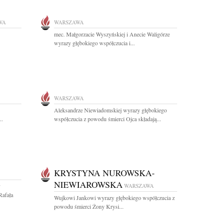
WA
WARSZAWA
mec. Małgorzacie Wyszyńskiej i Anecie Waligórze
wyrazy głębokiego współczucia i...
WARSZAWA
Aleksandrze Niewiadomskiej wyrazy głębokiego
..
współczucia z powodu śmierci Ojca składają...
KRYSTYNA NUROWSKA-
NIEWIAROWSKA
y
WARSZAWA
Rafała
Wujkowi Jankowi wyrazy głębokiego współczucia z
powodu śmierci Żony Krysi...