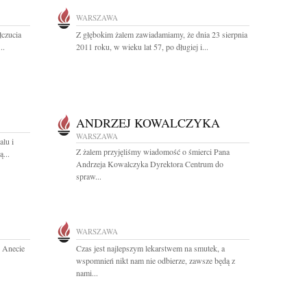
WARSZAWA
czucia
Z głębokim żalem zawiadamiamy, że dnia 23 sierpnia
..
2011 roku, w wieku lat 57, po długiej i...
ANDRZEJ KOWALCZYKA
WARSZAWA
lu i
Z żalem przyjęliśmy wiadomość o śmierci Pana
...
Andrzeja Kowalczyka Dyrektora Centrum do
spraw...
WARSZAWA
 Anecie
Czas jest najlepszym lekarstwem na smutek, a
wspomnień nikt nam nie odbierze, zawsze będą z
nami...