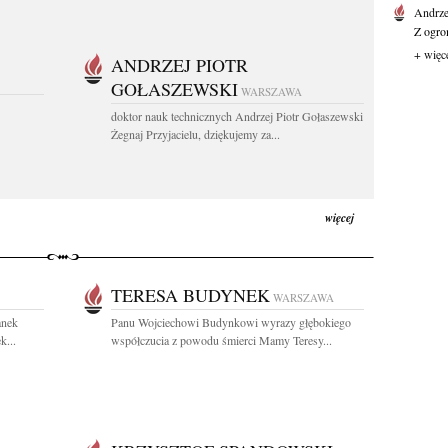
Andrz
Z ogro
+ więc
ANDRZEJ PIOTR
GOŁASZEWSKI
WARSZAWA
doktor nauk technicznych Andrzej Piotr Gołaszewski
Żegnaj Przyjacielu, dziękujemy za...
więcej
TERESA BUDYNEK
WARSZAWA
anek
Panu Wojciechowi Budynkowi wyrazy głębokiego
k...
współczucia z powodu śmierci Mamy Teresy...