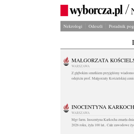
Nekrologi
Odeszli
Poradnik po
MAŁGORZATA KOŚCIEL
WARSZAWA
Z głębokim smutkiem przyjęliśmy wiadomo
odejściu prof. Małgorzaty Kościelskiej cenio
INOCENTYNA KARKOC
WARSZAWA
Mgr farm. Inocentyna Karkocha zmarła dnia
2026 roku, żyła 100 lat.. Całe zawodowe życ