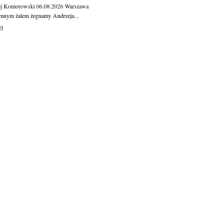
ej Komorowski
06.08.2026
Warszawa
mnym żalem żegnamy Andrzeja...
ej