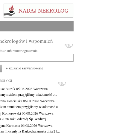
 nekrologów i wspomnień
wisko lub numer ogłoszenia:
+ szukanie zaawansowane
KROLOGI
usz Butruk
05.08.2026
Warszawa
mnym żalem przyjęliśmy wiadomość o...
zata Kościelska
06.08.2026
Warszawa
okim smutkiem przyjęliśmy wiadomość o...
ej Komorowski
06.08.2026
Warszawa
a 2026 roku odszedł Śp. Andrzej...
tyna Karkocha
06.08.2026
Warszawa
rm. Inocentyna Karkocha zmarła dnia 21...