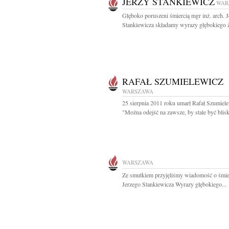
JERZY STANKIEWICZ
WAR
Głęboko poruszeni śmiercią mgr inż. arch. 
Stankiewicza składamy wyrazy głębokiego ż
RAFAŁ SZUMIELEWICZ
WARSZAWA
25 sierpnia 2011 roku umarł Rafał Szumiel
"Można odejść na zawsze, by stale być blisko
WARSZAWA
Ze smutkiem przyjęliśmy wiadomość o śmie
Jerzego Stankiewicza Wyrazy głębokiego...