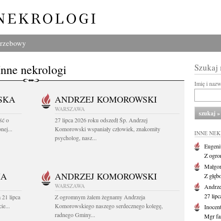
grzebowy
Inne nekrologi
Szukaj
Imię i naz
SKA
ANDRZEJ KOMOROWSKI
WARSZAWA
ść o
27 lipca 2026 roku odszedł Śp. Andrzej
nej...
Komorowski wspaniały człowiek, znakomity
INNE NE
psycholog, nasz...
Eugeni
Z ogro
Małgor
HA
ANDRZEJ KOMOROWSKI
Z głęb
WARSZAWA
Andrz
27 lipc
 21 lipca
Z ogromnym żalem żegnamy Andrzeja
ie...
Komorowskiego naszego serdecznego kolegę,
Inocen
radnego Gminy...
Mgr fa