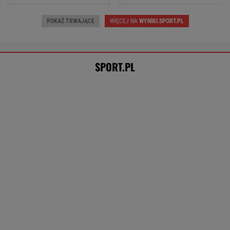
Oto najdroższy transfer w historii Realu
Madryt! Jest oficjalny komunikat
W Rosji zawrzało. "Polska stawia
nieakceptowalne warunki"
SIATKÓWKA
Tysiące osób zrobi to we wrześniu. Powód
może cię zaskoczyć
MATERIAŁ PROMOCYJNY,
18+