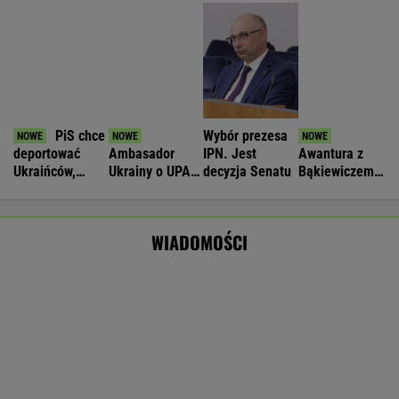
Cyberatak na Żabkę. Prokuratura bada
sprawę wycieku danych
BIZNES
Nie będzie nowej umowy TVP z Kościołem.
Obowiązuje ta podpisana przez Kurskiego
MARCIN KOZŁOWSKI
Wyprzedamy Belgię i Szwecję. Polska
gospodarka jedną z największych w UE
BIZNES