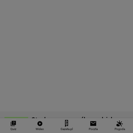
MOTO NEWS
Kultowa stacja paliw otwiera się w Polsce.
Zaraz obok S8
MOTO NEWS
Zmiana pasa w korku to błąd. Matematyka
wyjaśnia dlaczego
MOTO NEWS
Hulajnogą bez spodni i... bielizny. Zatrzymali
go gdańscy strażnicy
MOTO NEWS
Quiz
Wideo
Gazeta.pl
Poczta
Pogoda