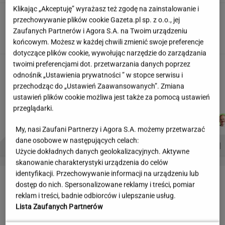
Klikając „Akceptuję” wyrażasz też zgodę na zainstalowanie i
Skłodowska na banknocie?
przechowywanie plików cookie Gazeta.pl sp. z o.o., jej
Zadecydowała interwencja polskiego ministra
Zaufanych Partnerów i Agora S.A. na Twoim urządzeniu
SUBSKRYPCJA
końcowym. Możesz w każdej chwili zmienić swoje preferencje
dotyczące plików cookie, wywołując narzędzie do zarządzania
twoimi preferencjami dot. przetwarzania danych poprzez
Kulisy zmian w "halo tu polsat".
odnośnik „Ustawienia prywatności ” w stopce serwisu i
"Cichopek źle wypadła w badaniach"
przechodząc do „Ustawień Zaawansowanych”. Zmiana
ustawień plików cookie możliwa jest także za pomocą ustawień
przeglądarki.
KACPER
MARCIN
AGNIESZKA
ŁUKASZ
Autorzy:
KOLIBABSKI
KOZŁOWSKI
NIEDZIAŁEK
JACHIMIAK
My, nasi Zaufani Partnerzy i Agora S.A. możemy przetwarzać
dane osobowe w następujących celach:
PROBLEMY POLSKICH SIATKARZY
ZNAK Z '30'
WISŁAWA SZYMBORSKA
Użycie dokładnych danych geolokalizacyjnych. Aktywne
skanowanie charakterystyki urządzenia do celów
identyfikacji. Przechowywanie informacji na urządzeniu lub
LETNIE OKAZJE
dostęp do nich. Spersonalizowane reklamy i treści, pomiar
reklam i treści, badnie odbiorców i ulepszanie usług.
Lista Zaufanych Partnerów