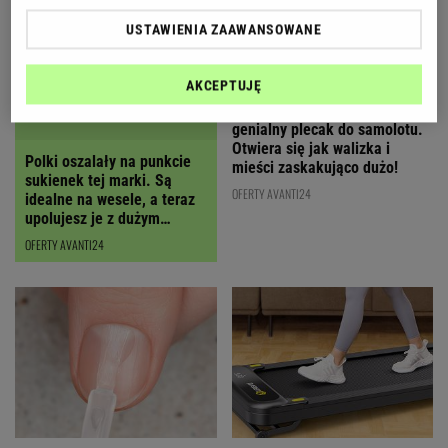
USTAWIENIA ZAAWANSOWANE
AKCEPTUJĘ
Polska marka stworzyła
Polki oszalały na punkcie
genialny plecak do samolotu.
sukienek tej marki. Są
Otwiera się jak walizka i
idealne na wesele, a teraz
mieści zaskakująco dużo!
upolujesz je z dużym
RABATEM
OFERTY AVANTI24
OFERTY AVANTI24
"To prawdziwy ratunek dla
Kompaktowa bieżnia sprawdzi
moich paznokci". Ta kultowa
się w małym mieszkaniu.
odżywka sprawi, że płytka
Możesz pracować i ćwiczyć