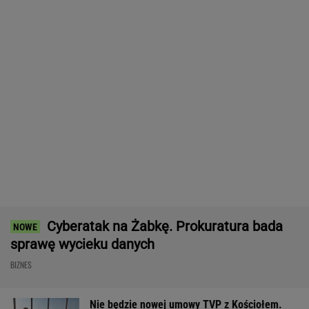
Wypadek w Wielkopolsce. Policja: Kobieta
zostawiła swojego syna
Komornik zajął konto szpitala.
"Działanie bez precedensu"