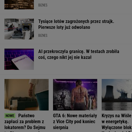
Oto darmowy sposób na odcinkowe
pomiary prędkości. Polski program
To będzie jedna z najdroższych obwodnic w
Polsce. Ponad pół miliarda złotych, by
odciążyć miasto
Polacy chętnie kupują auta tej japońskiej
marki. Nowe wyniki