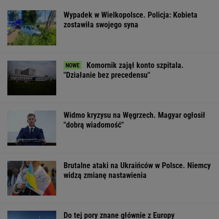
Nadciąga OKI. Będzie
Wstrząs w Google.
Fala ekstremal
weto Nawrockiego?
Wielki drenaż mózgów
upałów w Niem
Minister Domański
W tydzień zmar
zabrał głos
blisko 10 tys. o
WSPÓŁPRACA PŁATNA Z WYBORCZA.PL
ZROZUM, POZNAJ, ODKRYWAJ
SEKCJA Z SUBSKRYPCJĄ
Ich romans śledził cały świat. 30 lat później
uwagę kradną ich dzieci
Już na początku urzędowania Mamdani uraził
osoby o wyjątkowej wrażliwości