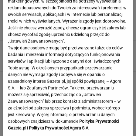
marketingowych, w szczególności na potrzeby wyświetlania
reklam dopasowanych do Twoich zainteresowań i preferencji w
swoich serwisach, aplikacjach i w Internecie lub personalizacji
Damięcka dosadnie komentuje upały w
treści w nich wyświetlanych. Wyrażenie zgody jest dobrowolne.
Polsce. "Zasłużyliście"
Jeśli nie chcesz wyrazić zgody, chcesz ograniczyć jej zakres lub
chcesz wycofać zgodę uprzednio udzieloną przejdź do
„Ustawień Zaawansowanych”.
Po tym programie zajrzałam do
Twoje dane osobowe mogą być przetwarzane także do celów
piwnicy. Znalazłam skarby warte krocie
badania i mierzenia informacji dotyczących funkcjonowania
serwisów i aplikacji lub łączone z danymi dot. świadczonych
ANNA GOWOREK
Tobie usług. W określonych przypadkach przetwarzanie
danych nie wymaga zgody i odbywa się w oparciu o
Ten quiz wiedzy ogólnej to solidny trening
uzasadniony interes Gazeta.pl, jej spółki powiązanej – Agora
umysłu! Przekroczysz 9/14?
S.A. – lub Zaufanych Partnerów. Takiemu przetwarzaniu
możesz się sprzeciwić, przechodząc do „Ustawień
Zaawansowanych” lub przez kontakt z administratorem – w
zależności od zakresu sprzeciwu i podmiotu, wobec którego
To jeden z najczęstszych błędów przed
jest kierowany. Więcej informacji o przetwarzaniu danych
zagranicznym wyjazdem. O tym wiele osób
osobowych znajdziesz w dokumencie
Polityka Prywatności
zapomina
Gazeta.pl
i
Polityka Prywatności Agora S.A.
MATERIAŁ PROMOCYJNY