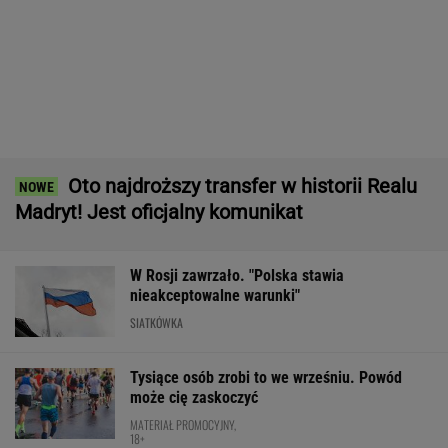
Bawarski gigant zostawia konkurencję w tyle.
Co za design! A rata miesięczna? Zaskakująco
niska!
MATERIAŁ PROMOCYJNY
Jak można tak szybko się