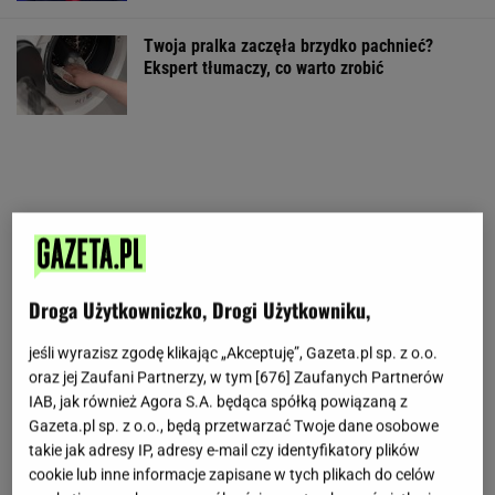
Twoja pralka zaczęła brzydko pachnieć?
Ekspert tłumaczy, co warto zrobić
Droga Użytkowniczko, Drogi Użytkowniku,
jeśli wyrazisz zgodę klikając „Akceptuję”, Gazeta.pl sp. z o.o.
oraz jej Zaufani Partnerzy, w tym [
676
] Zaufanych Partnerów
IAB, jak również Agora S.A. będąca spółką powiązaną z
Gazeta.pl sp. z o.o., będą przetwarzać Twoje dane osobowe
takie jak adresy IP, adresy e-mail czy identyfikatory plików
cookie lub inne informacje zapisane w tych plikach do celów