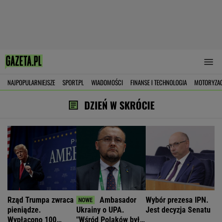
NAJPOPULARNIEJSZE
SPORT.PL
WIADOMOŚCI
FINANSE I TECHNOLOGIA
MOTORYZA
DZIEŃ W SKRÓCIE
Rząd Trumpa zwraca
Ambasador
Wybór prezesa IPN.
pieniądze.
Ukrainy o UPA.
Jest decyzja Senatu
Wypłacono 100
"Wśród Polaków było