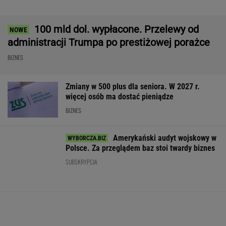
Polsce. Z tego nikt nie jest zadowolony
BIZNES
Tysiące lotów zagrożonych przez strajk.
Pierwsze loty już odwołano
BIZNES
AI przekroczyła granicę. W testach zrobiła
coś, czego nikt jej nie kazał
Państwo
GTA 6: Nowe materiały
Kryzys na Wiśle
zapłaci za problem z
z Vice City pod koniec
w energetykę.