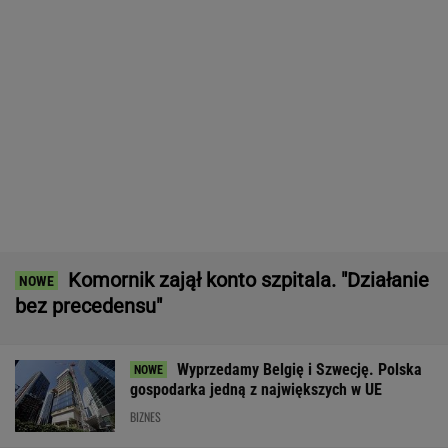
Komornik zajął konto szpitala. "Działanie
bez precedensu"
Wyprzedamy Belgię i Szwecję. Polska
gospodarka jedną z największych w UE
BIZNES
Pustki w kurorcie nad morzem. "Z roku na rok
turystów jest coraz mniej"