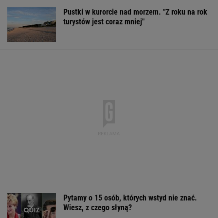
Pytamy o 15 osób, których wstyd nie znać.
Wiesz, z czego słyną?
Wypadek w Wielkopolsce. Policja: Kobieta
zostawiła swojego syna
Rząd Trumpa zwraca pieniądze.
Wypłacono 100 miliardów dolarów
BIZNES