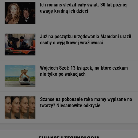
100 mld dol. wypłacone. Przelewy od
administracji Trumpa po prestiżowej porażce
BIZNES
Zmiany w 500 plus dla seniora. W 2027 r.
więcej osób ma dostać pieniądze
BIZNES
Amerykański audyt wojskowy w
Polsce. Za przeglądem baz stoi twardy biznes
SUBSKRYPCJA