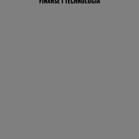
Chrupiące skrzydełka w kilka minut i bez
tłuszczu? Ten sprzęt przyrządzi je tak jak
lubisz
REKLAMA CENEO
Rekrutacyjny paradoks na rynku pracy w