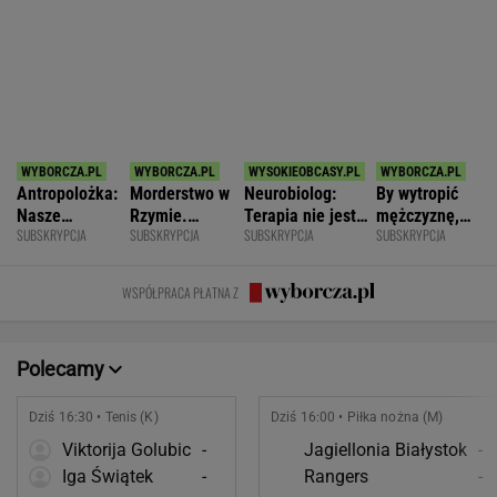
zniszczyli
zmianę
wstawać z
WSPÓŁPRACA PŁATNA Z
swoje życia?
krzesła.
Polecamy
Dziś 16:30 • Tenis (K)
Dziś 16:00 • Piłka nożna (M)
Viktorija Golubic
-
Jagiellonia Białystok
-
Iga Świątek
-
Rangers
-
POKAŻ TRWAJĄCE
WIĘCEJ NA
WYNIKI.SPORT.PL
SPORT.PL