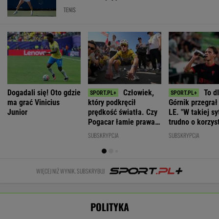
PiS chce
Wybór prezesa
deportować
Ambasador
IPN. Jest
Awantura z
Ukraińców,
Ukrainy o UPA.
decyzja Senatu
Bąkiewiczem
którzy nie
"Wśród Polaków
w Radomiu.
pracują legalnie
było dużo
Jest ruch
zbrodniczych
prokuratury
WIADOMOŚCI
aktów"