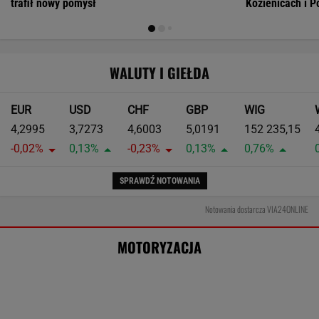
MOTO NEWS
Tak Donald Trump pozbył się kierowców
ciężarówek. Szokujące skutki nowych
przepisów