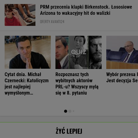
Czernecki: Katolicyzm
wybitnych aktorów
Jest decyzja S
jest najlepiej
PRL-u? Wszyscy mylą
wymyślonym
się w 8. pytaniu
interesem...
ŻYĆ LEPIEJ
Antropolożka:
Morderstwo w
Neurobiolog:
By wytropić
Nasze
Rzymie.
Terapia nie jest
mężczyznę,
SUBSKRYPCJA
SUBSKRYPCJA
SUBSKRYPCJA
SUBSKRYPCJA
społeczeństwo
Dlaczego
konieczna. Mózg
nie musi
nie lubi dzieci
synowie
jest podatny na
nawet