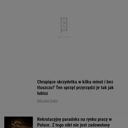
lokatorem? Do Sejmu
sierpnia
Wyłączone blok
trafił nowy pomysł
Kozienicach i P
WALUTY I GIEŁDA
EUR
USD
CHF
GBP
WIG
4,2995
3,7273
4,6003
5,0191
152 235,15
-0,02%
0,13%
-0,23%
0,13%
0,76%
SPRAWDŹ NOTOWANIA
Notowania dostarcza VIA24ONLINE
MOTORYZACJA