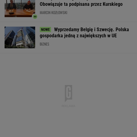
Widmo kryzysu na Węgrzech. Magyar ogłosił
"dobrą wiadomość"
Brutalne ataki na Ukraińców w Polsce. Niemcy
widzą zmianę nastawienia
Do tej pory znane głównie z Europy
Zachodniej. Teraz takie miejsca powstają w
Polsce
MATERIAŁ PROMOCYJNY