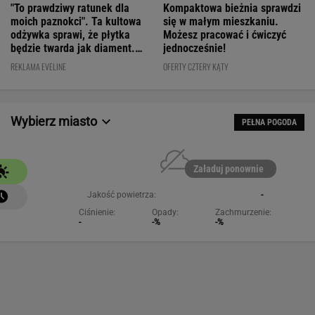
będzie twarda jak diament.
jednocześnie!
Cena? WOW!
REKLAMA EVELINE
OFERTY CZTERY KĄTY
Wybierz miasto
PEŁNA POGODA
Załaduj ponownie
Jakość powietrza:
-
Ciśnienie:
Opady:
Zachmurzenie:
-
-%
-%