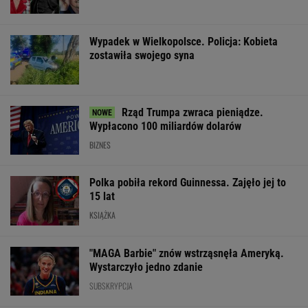
Polka pobiła rekord Guinnessa. Zajęło jej to
15 lat
KSIĄŻKA
"MAGA Barbie" znów wstrząsnęła Ameryką.
Wystarczyło jedno zdanie
SUBSKRYPCJA
PRM przecenia klapki Birkenstock. Łososiowe
Arizona to wakacyjny hit do walizki
OFERTY AVANTI24
Cytat dnia. Michał
Rozpoznasz tych
Wybór prezesa 