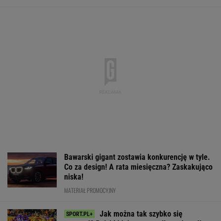
posypać? Polski klub wzorem dla podupadłego
giganta
SUBSKRYPCJA
150 jajek i siedem kilo mięsa tygodniowo. Oto
do czego to doprowadziło
Karambol na Tour de Pologne! Wyścig
został wstrzymany
KOLARSTWO
Nie ma wątpliwości, że to nowy król
segmentu. I jeszcze ta oferta - WOW! X3 z
Bawarii robi szał na drogach
MATERIAŁ PROMOCYJNY
Chwalińska znów zagra w Toronto? Polka
czeka na decyzję