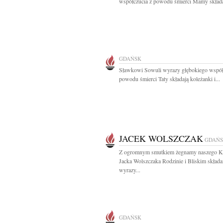
współczucia z powodu śmierci Mamy składaj
GDAŃSK
Sławkowi Sowuli wyrazy głębokiego współ
powodu śmierci Taty składają koleżanki i...
JACEK WOLSZCZAK
GDAŃ
Z ogromnym smutkiem żegnamy naszego K
Jacka Wolszczaka Rodzinie i Bliskim skład
wyrazy...
GDAŃSK