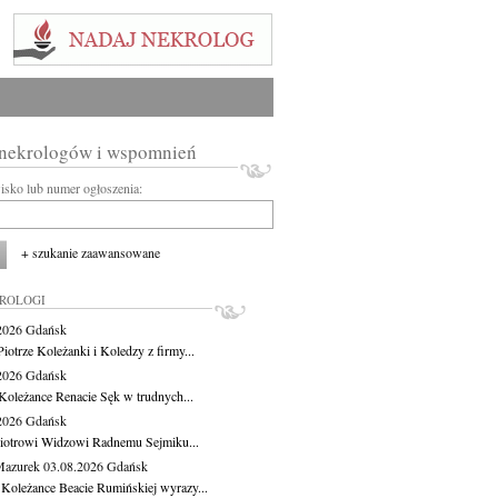
 nekrologów i wspomnień
wisko lub numer ogłoszenia:
+ szukanie zaawansowane
KROLOGI
.2026
Gdańsk
iotrze Koleżanki i Koledzy z firmy...
.2026
Gdańsk
Koleżance Renacie Sęk w trudnych...
.2026
Gdańsk
iotrowi Widzowi Radnemu Sejmiku...
Mazurek
03.08.2026
Gdańsk
 Koleżance Beacie Rumińskiej wyrazy...