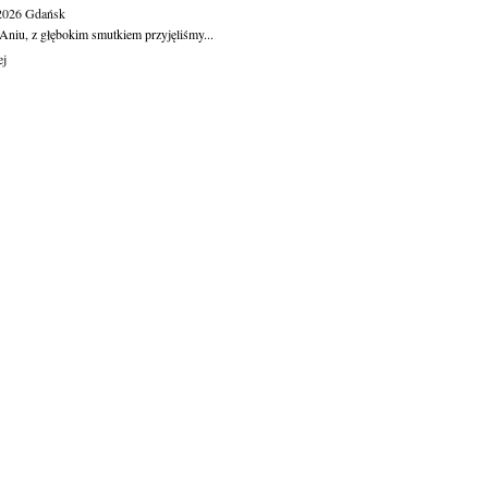
.2026
Gdańsk
Aniu, z głębokim smutkiem przyjęliśmy...
ej