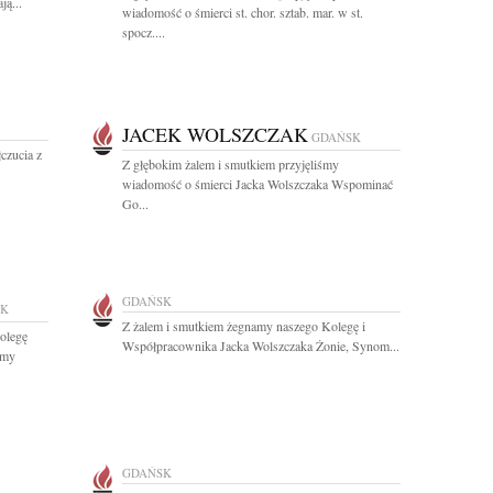
ą...
wiadomość o śmierci st. chor. sztab. mar. w st.
spocz....
JACEK WOLSZCZAK
GDAŃSK
czucia z
Z głębokim żalem i smutkiem przyjęliśmy
wiadomość o śmierci Jacka Wolszczaka Wspominać
Go...
GDAŃSK
SK
Z żalem i smutkiem żegnamy naszego Kolegę i
olegę
Współpracownika Jacka Wolszczaka Żonie, Synom...
amy
GDAŃSK