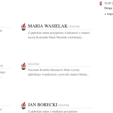
31.07
Droga 
+ więc
MARIA WASIELAK
GDAŃSK
ym
Z głębokim żalem przyjęliśmy wiadomość o śmierci
.
naszej Koleżanki Marii Wasielak wieloletniej...
GDAŃSK
SK
Naszemu Koledze Maciejowi Hanć wyrazy
kiego
głębokiego współczucia z powodu śmierci Mamy...
...
JAN BORECKI
GDAŃSK
go
Z głębokim żalem i smutkiem przyjęliśmy