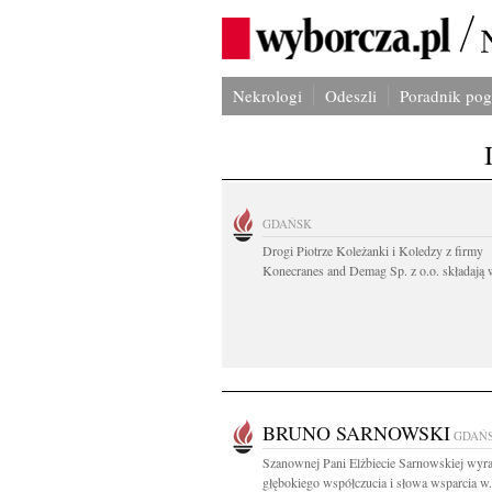
Nekrologi
Odeszli
Poradnik po
GDAŃSK
Drogi Piotrze Koleżanki i Koledzy z firmy
Konecranes and Demag Sp. z o.o. składają w
BRUNO SARNOWSKI
GDAŃ
Szanownej Pani Elżbiecie Sarnowskiej wyr
głębokiego współczucia i słowa wsparcia w.