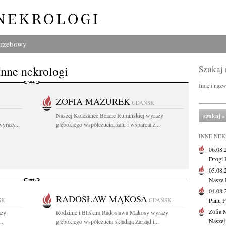
grzebowy
Inne nekrologi
Szukaj
Imię i naz
ZOFIA MAZUREK
GDAŃSK
Naszej Koleżance Beacie Rumińskiej wyrazy
yrazy...
głębokiego współczucia, żalu i wsparcia z...
INNE NE
06.08
Drogi P
05.08
Nasze 
04.08
RADOSŁAW MĄKOSA
SK
GDAŃSK
Panu P
Zofia 
azy
Rodzinie i Bliskim Radosława Mąkosy wyrazy
Naszej
..
głębokiego współczucia składają Zarząd i...