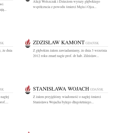
Alicji Wolszczak i Dzieciom wyrazy głębokiego
owi
współczucia z powodu śmierci Męża i Ojca...
ją...
ZDZISŁAW KAMONT
SK
GDAŃSK
, że dnia
Z głębokim żalem zawiadamiamy, że dnia 3 września
2012 roku zmarł nagle prof. dr hab. Zdzisław...
STANISŁAWA WOJACH
SK
GDAŃSK
nagłej
Z żalem przyjęliśmy wiadomość o nagłej śmierci
of....
Stanisława Wojacha byłego długoletniego...