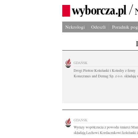
Nekrologi
Odeszli
Poradnik po
GDAŃSK
Drogi Piotrze Koleżanki i Koledzy z firmy
Konecranes and Demag Sp. z o.o. składają w
GDAŃSK
Wyrazy współczucia z powodu śmierci Ma
składają Lechowi Kordaczukowi koleżanki i.