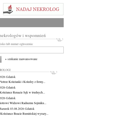
 nekrologów i wspomnień
wisko lub numer ogłoszenia:
+ szukanie zaawansowane
KROLOGI
.2026
Gdańsk
iotrze Koleżanki i Koledzy z firmy...
.2026
Gdańsk
Koleżance Renacie Sęk w trudnych...
.2026
Gdańsk
iotrowi Widzowi Radnemu Sejmiku...
Mazurek
03.08.2026
Gdańsk
 Koleżance Beacie Rumińskiej wyrazy...