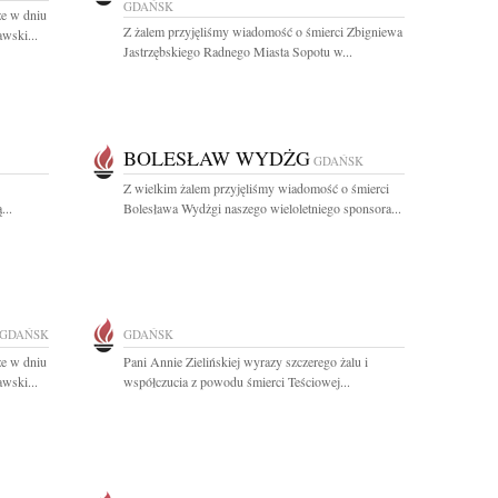
GDAŃSK
że w dniu
Z żalem przyjęliśmy wiadomość o śmierci Zbigniewa
wski...
Jastrzębskiego Radnego Miasta Sopotu w...
BOLESŁAW WYDŻG
GDAŃSK
Z wielkim żalem przyjęliśmy wiadomość o śmierci
...
Bolesława Wydżgi naszego wieloletniego sponsora...
GDAŃSK
GDAŃSK
że w dniu
Pani Annie Zielińskiej wyrazy szczerego żalu i
wski...
współczucia z powodu śmierci Teściowej...