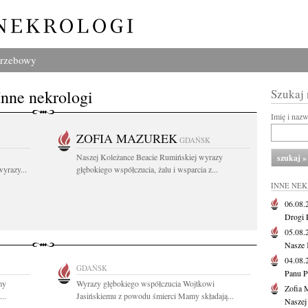
grzebowy
Inne nekrologi
Szukaj
Imię i naz
ZOFIA MAZUREK
GDAŃSK
Naszej Koleżance Beacie Rumińskiej wyrazy
yrazy...
głębokiego współczucia, żalu i wsparcia z...
INNE NE
06.08
Drogi P
05.08
Nasze 
04.08
GDAŃSK
Panu P
my
Wyrazy głębokiego współczucia Wojtkowi
Zofia 
..
Jasińskiemu z powodu śmierci Mamy składają...
Naszej