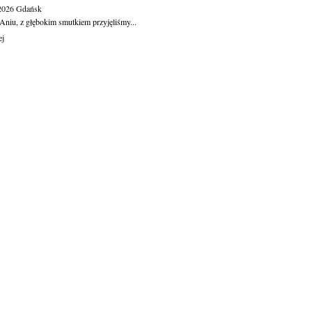
.2026
Gdańsk
Aniu, z głębokim smutkiem przyjęliśmy...
ej