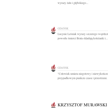
wyrazy żalu i głębokiego...
GDAŃSK
Lucynie Leśniak wyrazy szczerego współczu
powodu śmierci Brata składają koleżanki i...
GDAŃSK
"Człowiek umiera niegotowy i niewykończ
przypadkowym punkcie czasu i przestrzeni. 
KRZYSZTOF MURAWSKI