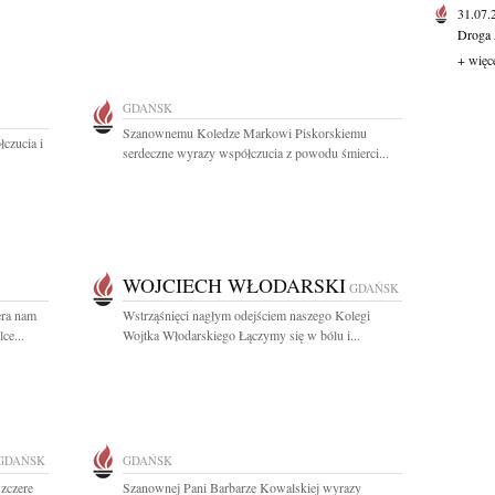
31.07
Droga 
+ więc
GDAŃSK
Szanownemu Koledze Markowi Piskorskiemu
czucia i
serdeczne wyrazy współczucia z powodu śmierci...
WOJCIECH WŁODARSKI
GDAŃSK
era nam
Wstrząśnięci nagłym odejściem naszego Kolegi
ce...
Wojtka Włodarskiego Łączymy się w bólu i...
GDAŃSK
GDAŃSK
szczere
Szanownej Pani Barbarze Kowalskiej wyrazy