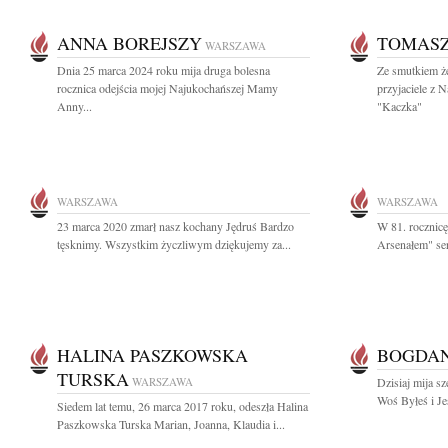
ANNA BOREJSZY
TOMASZ
WARSZAWA
Dnia 25 marca 2024 roku mija druga bolesna
Ze smutkiem 
rocznica odejścia mojej Najukochańszej Mamy
przyjaciele z 
Anny...
"Kaczka"
WARSZAWA
WARSZAWA
23 marca 2020 zmarł nasz kochany Jędruś Bardzo
W 81. rocznic
tęsknimy. Wszystkim życzliwym dziękujemy za...
Arsenałem" ser
HALINA PASZKOWSKA
BOGDA
TURSKA
WARSZAWA
Dzisiaj mija s
Woś Byłeś i J
Siedem lat temu, 26 marca 2017 roku, odeszła Halina
Paszkowska Turska Marian, Joanna, Klaudia i...