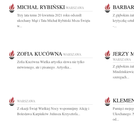
MICHAŁ RYBIŃSKI
BARBAR
WARSZAWA
Trzy lata temu 20 kwietnia 2021 roku odszedł
Z głębokim ża
ukochany Mąż i Tata Michał Rybiński Msza Święta
krytyczkę sztu
w...
-...
ZOFIA KUCÓWNA
JERZY 
WARSZAWA
WARSZAWA
Zofia Kucówna Wielka artystka słowa nie tylko
Z głębokim ża
mówionego, ale i pisanego. Artystka...
Mindziukiewicz
szeregach...
KLEMEN
WARSZAWA
Z okazji Świąt Wielkiej Nocy wspomnijmy Alicję i
Pamięci mojeg
Bolesława Karpiuków Juliusza Krzysztofa...
Ukochanego. Na
od...