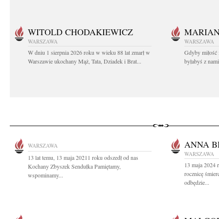
WITOLD CHODAKIEWICZ
MARIA
WARSZAWA
WARSZAWA
W dniu 1 sierpnia 2026 roku w wieku 88 lat zmarł w
Gdyby miłość 
Warszawie ukochany Mąż, Tata, Dziadek i Brat...
byłabyś z nami 
ANNA B
WARSZAWA
WARSZAWA
13 lat temu, 13 maja 20211 roku odszedł od nas
13 maja 2024 r
Kochany Zbyszek Sendułka Pamiętamy,
rocznicę śmier
wspominamy...
odbędzie...