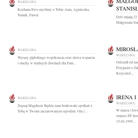
MAŁGO
WARSZAWA
STANIS
Kochana Ewo myślimy o Tobie Ania, Agnieszka,
Tomek, Paweł
Dziś mijają 22
Małgorzata St
MIROSŁ
WARSZAWA
WARSZAWA
Wyrazy głębokiego współczucia oraz słowa wsparcia
Odszedł od na
i otuchy w trudnych chwilach dla Pani...
Przyjaciel z Z
Krzysztof,...
IRENA I
WARSZAWA
WARSZAWA
Żegnaj Magdusiu Będzie nam brakowało spotkań z
W marcu i kwie
Tobą w Twoim zaczarowanym ogrodzie. Ola i...
śmierci ŚP Ire
15.04.1995...