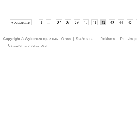
« poprzednie
1
...
37
38
39
40
41
42
43
44
45
»
Copyright © Wyborcza sp. z o.o.
O nas
Staże u nas
Reklama
Polityka 
Ustawienia prywatności