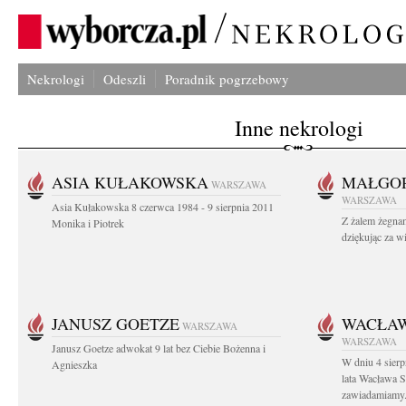
Nekrologi
Odeszli
Poradnik pogrzebowy
Inne nekrologi
ASIA KUŁAKOWSKA
MAŁGOR
WARSZAWA
WARSZAWA
Asia Kułakowska 8 czerwca 1984 - 9 sierpnia 2011
Z żalem żegnam
Monika i Piotrek
dziękując za w
JANUSZ GOETZE
WACŁAW
WARSZAWA
WARSZAWA
Janusz Goetze adwokat 9 lat bez Ciebie Bożenna i
W dniu 4 sier
Agnieszka
lata Wacława 
zawiadamiamy.