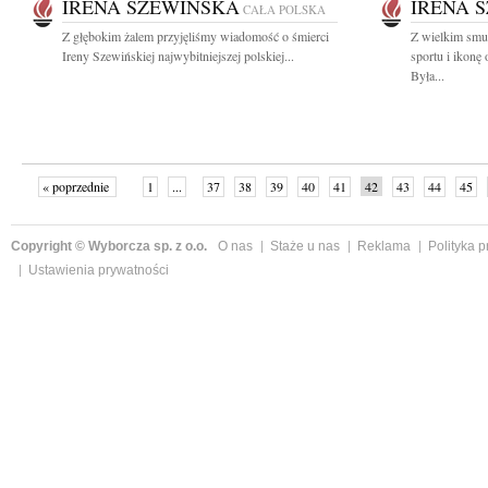
IRENA SZEWIŃSKA
IRENA 
CAŁA POLSKA
Z głębokim żalem przyjęliśmy wiadomość o śmierci
Z wielkim smu
Ireny Szewińskiej najwybitniejszej polskiej...
sportu i ikonę
Była...
« poprzednie
1
...
37
38
39
40
41
42
43
44
45
»
Copyright © Wyborcza sp. z o.o.
O nas
Staże u nas
Reklama
Polityka 
Ustawienia prywatności