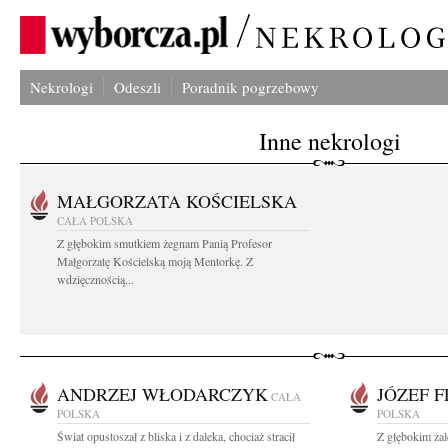
Nekrologi
Odeszli
Poradnik pogrzebowy
Inne nekrologi
MAŁGORZATA KOŚCIELSKA
CAŁA POLSKA
Z głębokim smutkiem żegnam Panią Profesor
Małgorzatę Kościelską moją Mentorkę. Z
wdzięcznością...
ANDRZEJ WŁODARCZYK
JÓZEF F
CAŁA
POLSKA
POLSKA
Świat opustoszał z bliska i z daleka, chociaż stracił
Z głębokim żal