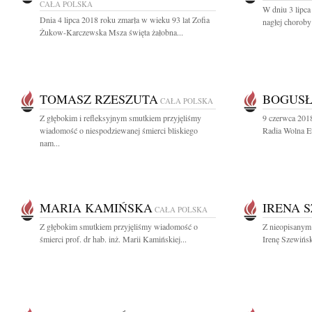
CAŁA POLSKA
W dniu 3 lipca
Dnia 4 lipca 2018 roku zmarła w wieku 93 lat Zofia
nagłej choroby
Żukow-Karczewska Msza święta żałobna...
TOMASZ RZESZUTA
BOGUSŁ
CAŁA POLSKA
Z głębokim i refleksyjnym smutkiem przyjęliśmy
9 czerwca 2018
wiadomość o niespodziewanej śmierci bliskiego
Radia Wolna E
nam...
MARIA KAMIŃSKA
IRENA 
CAŁA POLSKA
Z głębokim smutkiem przyjęliśmy wiadomość o
Z nieopisanym
śmierci prof. dr hab. inż. Marii Kamińskiej...
Irenę Szewińską