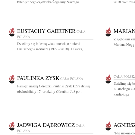
tylko jednego człowieka Żegnamy Naszego...
2018 roku zmarł
EUSTACHY GAERTNER
MARIAN
CAŁA
POLSKA
Z głębokim sm
Dzielimy się bolesną wiadomością o śmierci
Mariana Nogę u
Eustachego Gaertnera (1922 - 2018). Lekarza,...
PAULINKA ZYSK
CAŁA POLSK
CAŁA POLSKA
Dzielimy się b
Pamięci naszej Córeczki Paulinki Zysk która dzisiaj
Eustachego Gae
obchodziłaby 17. urodziny Córeńko, Już po...
kardiologa...
JADWIGA DĄBROWICZ
AGNIES
CAŁA
POLSKA
"Nie można cof