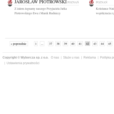
JAROSŁAW PIOTROWSKI
POZNAŃ
POZNAŃ
Z żalem żegnamy naszego Przyjaciela Jarka
Koleżance Nata
Piotrowskiego Ewa i Marek Rudniccy
współczucia z 
« poprzednie
1
...
37
38
39
40
41
42
43
44
45
»
Copyright © Wyborcza sp. z o.o.
O nas
Staże u nas
Reklama
Polityka 
Ustawienia prywatności