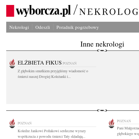
Nekrologi
Odeszli
Poradnik pogrzebowy
Inne nekrologi
ELŻBIETA FIKUS
POZNAŃ
Z głębokim smutkiem przyjęliśmy wiadomość o
śmierci naszej Drogiej Koleżanki i...
POZNAŃ
POZNAŃ
Pani Małgorza
Koledze Jankowi Pollakowi serdeczne wyrazy
głębokiego wsp
współczucia z powodu śmierci Taty składają...