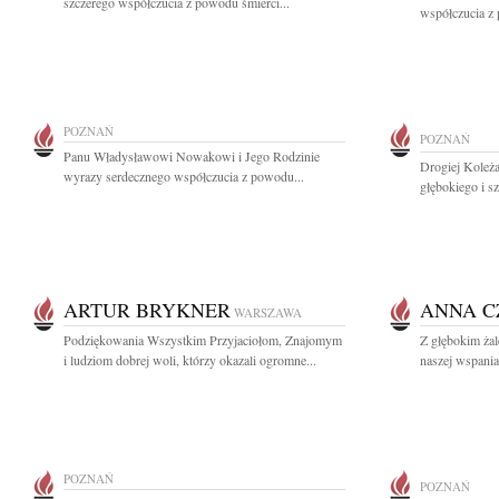
szczerego współczucia z powodu śmierci...
współczucia z 
POZNAŃ
POZNAŃ
Panu Władysławowi Nowakowi i Jego Rodzinie
Drogiej Koleża
wyrazy serdecznego współczucia z powodu...
głębokiego i s
ARTUR BRYKNER
ANNA C
WARSZAWA
Podziękowania Wszystkim Przyjaciołom, Znajomym
Z głębokim ża
i ludziom dobrej woli, którzy okazali ogromne...
naszej wspania
POZNAŃ
POZNAŃ