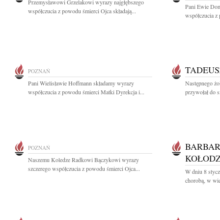
Przemysławowi Grzelakowi wyrazy najgłębszego
Pani Ewie Dom
współczucia z powodu śmierci Ojca składają...
współczucia z 
TADEUS
POZNAŃ
Pani Wielisławie Hoffmann składamy wyrazy
Następnego żo
współczucia z powodu śmierci Matki Dyrekcja i...
przywołał do s
BARBAR
POZNAŃ
KOŁODZ
Naszemu Koledze Radkowi Bączykowi wyrazy
szczerego współczucia z powodu śmierci Ojca...
W dniu 8 stycz
chorobą, w wie