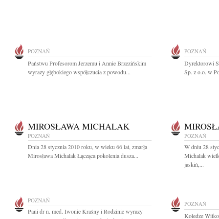
POZNAŃ
POZNAŃ
Państwu Profesorom Jerzemu i Annie Brzezińskim
Dyrektorowi S
wyrazy głębokiego współczucia z powodu...
Sp. z o.o. w P
MIROSŁAWA MICHALAK
MIROSŁ
POZNAŃ
POZNAŃ
Dnia 28 stycznia 2010 roku, w wieku 66 lat, zmarła
W dniu 28 sty
Mirosława Michalak Łącząca pokolenia dusza...
Michalak wielk
jaskiń,...
POZNAŃ
POZNAŃ
Pani dr n. med. Iwonie Kraśny i Rodzinie wyrazy
Koledze Witko