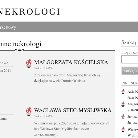
grzebowy
Inne nekrologi
Szukaj
Imię i naz
MAŁGORZATA KOŚCIELSKA
ZAWA
WARSZAWA
nia 2011
Z żalem żegnam prof. Małgorzatę Kościelską
dziękując za wiele Dorota Orlińska
INNE NE
Asia K
Asia K
Małgor
WACŁAWA STEC-MYŚLIWSKA
Z żale
WARSZAWA
Janusz
enna i
Janusz
W dniu 4 sierpnia 2026 roku zmarła przeżywszy 93
lata Wacława Stec-Myśliwska o czym
Wacław
zawiadamiamy...
W dniu