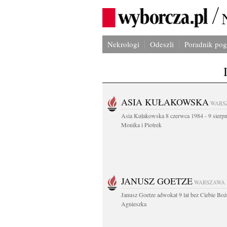
Nekrologi
Odeszli
Poradnik po
ASIA KUŁAKOWSKA
WARS
Asia Kułakowska 8 czerwca 1984 - 9 sierp
Monika i Piotrek
JANUSZ GOETZE
WARSZAWA
Janusz Goetze adwokat 9 lat bez Ciebie Boż
Agnieszka