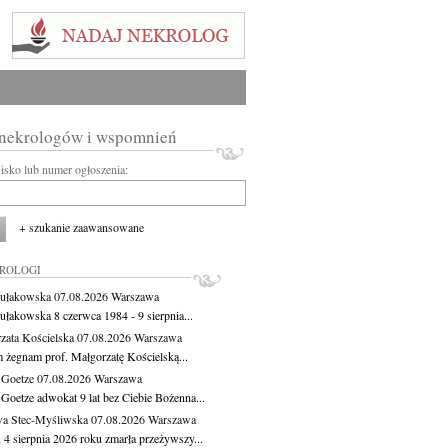
 nekrologów i wspomnień
wisko lub numer ogłoszenia:
+ szukanie zaawansowane
KROLOGI
ułakowska
07.08.2026
Warszawa
ułakowska 8 czerwca 1984 - 9 sierpnia...
zata Kościelska
07.08.2026
Warszawa
m żegnam prof. Małgorzatę Kościelską...
 Goetze
07.08.2026
Warszawa
 Goetze adwokat 9 lat bez Ciebie Bożenna...
a Stec-Myśliwska
07.08.2026
Warszawa
 4 sierpnia 2026 roku zmarła przeżywszy...