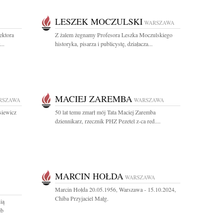
LESZEK MOCZULSKI
WARSZAWA
ektora
Z żalem żegnamy Profesora Leszka Moczulskiego
..
historyka, pisarza i publicystę, działacza...
MACIEJ ZAREMBA
RSZAWA
WARSZAWA
siewicz
50 lat temu zmarł mój Tata Maciej Zaremba
dziennikarz, rzecznik PHZ Pezetel z-ca red....
MARCIN HOŁDA
WARSZAWA
Marcin Hołda 20.05.1956, Warszawa - 15.10.2024,
Chiba Przyjaciel Małg.
ią
eb