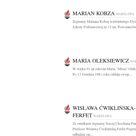
MARIAN KOBZA
WARSZAWA
Żegnamy Mariana Kobzę wieloletniego Dyr
Szkoły Podstawowej nr 12 im. Powstańców.
MARIA OLEKSIEWICZ
WA
W wieku 91 lat odeszła Maria "Misia" Olek
Po 13 Grudnia 1981 roku oddała swoje...
WISŁAWA ĆWIKLIŃSKA-
FERFET
WARSZAWA
Ze smutkiem żegnamy Naszą Ukochaną Pan
Profesor Wisławę Ćwiklińską-Ferfet Pogrz
odbędzie się...