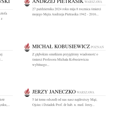
WSKI
ANDRZEJ PIETRASIK
WARSZAWA
27 października 2024 roku mija 8 rocznica śmierci
ztofa
mojego Męża Andrzeja Pietrasika 1942 - 2016...
 z
MICHAŁ KOBUSIEWICZ
POZNAŃ
ej
Z głębokim smutkiem przyjęliśmy wiadomość o
...
śmierci Profesora Michała Kobusiewicza
wybitnego...
JERZY JANECZKO
WARSZAWA
iotr
5 lat temu odszedł od nas nasz najdroższy Mąż,
nku,...
Ojciec i Dziadek Prof. dr hab. n. med. Jerzy...