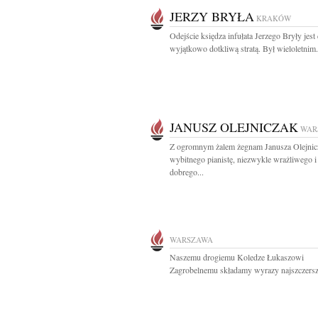
JERZY BRYŁA
KRAKÓW
Odejście księdza infułata Jerzego Bryły jest 
wyjątkowo dotkliwą stratą. Był wieloletnim.
JANUSZ OLEJNICZAK
WAR
Z ogromnym żalem żegnam Janusza Olejnic
wybitnego pianistę, niezwykle wrażliwego i
dobrego...
WARSZAWA
Naszemu drogiemu Koledze Łukaszowi
Zagrobelnemu składamy wyrazy najszczersz