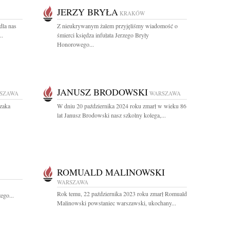
JERZY BRYŁA
KRAKÓW
dla nas
Z nieukrywanym żalem przyjęliśmy wiadomość o
..
śmierci księdza infułata Jerzego Bryły
Honorowego...
JANUSZ BRODOWSKI
SZAWA
WARSZAWA
zaka
W dniu 20 października 2024 roku zmarł w wieku 86
lat Janusz Brodowski nasz szkolny kolega,...
ROMUALD MALINOWSKI
WARSZAWA
Rok temu, 22 października 2023 roku zmarł Romuald
ego...
Malinowski powstaniec warszawski, ukochany...