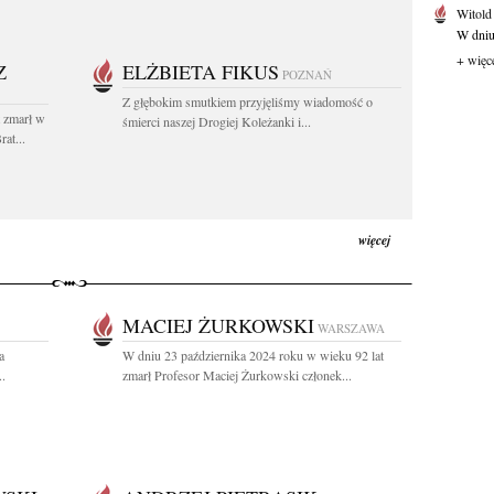
Witold
W dniu 
+ więc
Z
ELŻBIETA FIKUS
POZNAŃ
Z głębokim smutkiem przyjęliśmy wiadomość o
t zmarł w
śmierci naszej Drogiej Koleżanki i...
at...
więcej
MACIEJ ŻURKOWSKI
WARSZAWA
a
W dniu 23 października 2024 roku w wieku 92 lat
.
zmarł Profesor Maciej Żurkowski członek...