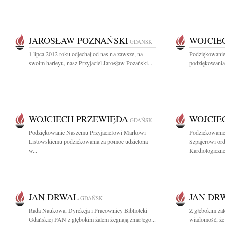
JAROSŁAW POZNAŃSKI
WOJCIE
GDAŃSK
1 lipca 2012 roku odjechał od nas na zawsze, na
Podziękowanie
swoim harleyu, nasz Przyjaciel Jarosław Pozański...
podziękowania 
WOJCIECH PRZEWIĘDA
WOJCIE
GDAŃSK
Podziękowanie Naszemu Przyjacielowi Markowi
Podziękowanie
Listowskiemu podziękowania za pomoc udzieloną
Szpajerowi or
w...
Kardiologiczne
JAN DRWAL
JAN DR
GDAŃSK
Rada Naukowa, Dyrekcja i Pracownicy Biblioteki
Z głębokim żal
Gdańskiej PAN z głębokim żalem żegnają zmarłego...
wiadomość, że 