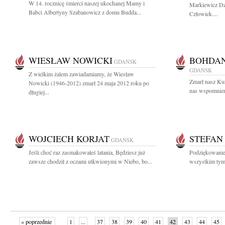
W 14. rocznicę śmierci naszej ukochanej Mamy i
Markiewicz Dzi
Babci Albertyny Szabanowicz z domu Budda...
Człowiek....
WIESŁAW NOWICKI
BOHDAN
GDAŃSK
GDAŃSK
Z wielkim żalem zawiadamiamy, że Wiesław
Zmarł nasz Ku
Nowicki (1946-2012) zmarł 24 maja 2012 roku po
nas wspomnieni
długiej...
WOJCIECH KORJAT
STEFAN
GDAŃSK
Jeśli choć raz zasmakowałeś latania, Będziesz już
Podziękowanie 
zawsze chodził z oczami utkwionymi w Niebo, bo...
wszystkim tym, 
« poprzednie
1
...
37
38
39
40
41
42
43
44
45