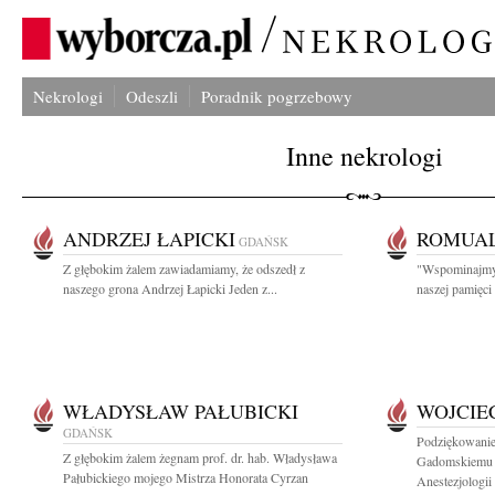
Nekrologi
Odeszli
Poradnik pogrzebowy
Inne nekrologi
ANDRZEJ ŁAPICKI
ROMUAL
GDAŃSK
Z głębokim żalem zawiadamiamy, że odszedł z
"Wspominajmy b
naszego grona Andrzej Łapicki Jeden z...
naszej pamięc
WŁADYSŁAW PAŁUBICKI
WOJCIE
GDAŃSK
Podziękowanie
Z głębokim żalem żegnam prof. dr. hab. Władysława
Gadomskiemu 
Pałubickiego mojego Mistrza Honorata Cyrzan
Anestezjologii i