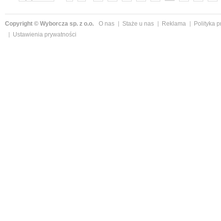
»
Copyright © Wyborcza sp. z o.o.
O nas
Staże u nas
Reklama
Polityka 
Ustawienia prywatności