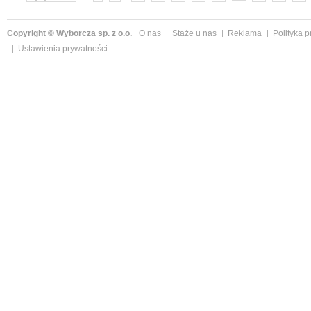
»
Copyright © Wyborcza sp. z o.o.
O nas
Staże u nas
Reklama
Polityka 
Ustawienia prywatności