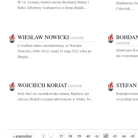
W 14. rocznicę śmierci naszej ukochanej Mamy i
Markiewicz Dzi
Babci Albertyny Szabanowicz z domu Budda...
Człowiek....
WIESŁAW NOWICKI
BOHDAN
GDAŃSK
GDAŃSK
Z wielkim żalem zawiadamiamy, że Wiesław
Zmarł nasz Ku
Nowicki (1946-2012) zmarł 24 maja 2012 roku po
nas wspomnieni
długiej...
WOJCIECH KORJAT
STEFAN
GDAŃSK
Jeśli choć raz zasmakowałeś latania, Będziesz już
Podziękowanie 
zawsze chodził z oczami utkwionymi w Niebo, bo...
wszystkim tym, 
« poprzednie
1
...
37
38
39
40
41
42
43
44
45