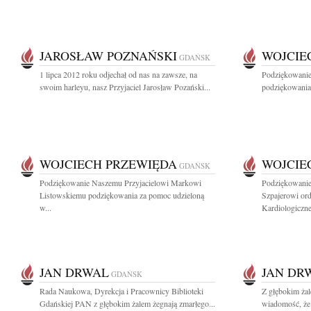
JAROSŁAW POZNAŃSKI
WOJCIE
GDAŃSK
1 lipca 2012 roku odjechał od nas na zawsze, na
Podziękowanie
swoim harleyu, nasz Przyjaciel Jarosław Pozański...
podziękowania 
WOJCIECH PRZEWIĘDA
WOJCIE
GDAŃSK
Podziękowanie Naszemu Przyjacielowi Markowi
Podziękowanie
Listowskiemu podziękowania za pomoc udzieloną
Szpajerowi or
w...
Kardiologiczne
JAN DRWAL
JAN DR
GDAŃSK
Rada Naukowa, Dyrekcja i Pracownicy Biblioteki
Z głębokim żal
Gdańskiej PAN z głębokim żalem żegnają zmarłego...
wiadomość, że 