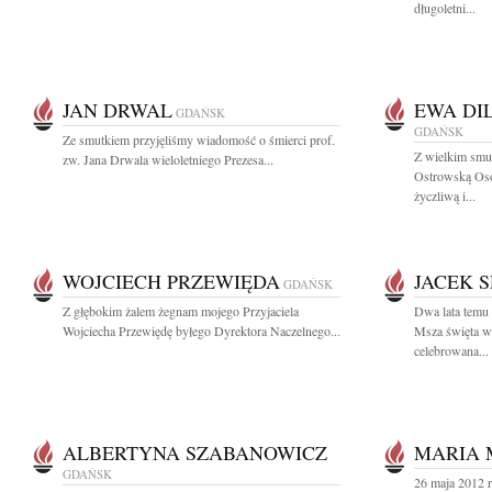
długoletni...
JAN DRWAL
EWA DI
GDAŃSK
GDAŃSK
Ze smutkiem przyjęliśmy wiadomość o śmierci prof.
Z wielkim smu
zw. Jana Drwala wieloletniego Prezesa...
Ostrowską Osob
życzliwą i...
WOJCIECH PRZEWIĘDA
JACEK 
GDAŃSK
Z głębokim żalem żegnam mojego Przyjaciela
Dwa lata temu
Wojciecha Przewiędę byłego Dyrektora Naczelnego...
Msza święta w 
celebrowana...
ALBERTYNA SZABANOWICZ
MARIA 
GDAŃSK
26 maja 2012 r