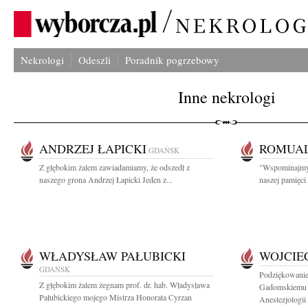
Nekrologi
Odeszli
Poradnik pogrzebowy
Inne nekrologi
ANDRZEJ ŁAPICKI
ROMUAL
GDAŃSK
Z głębokim żalem zawiadamiamy, że odszedł z
"Wspominajmy b
naszego grona Andrzej Łapicki Jeden z...
naszej pamięc
WŁADYSŁAW PAŁUBICKI
WOJCIE
GDAŃSK
Podziękowanie
Z głębokim żalem żegnam prof. dr. hab. Władysława
Gadomskiemu 
Pałubickiego mojego Mistrza Honorata Cyrzan
Anestezjologii i