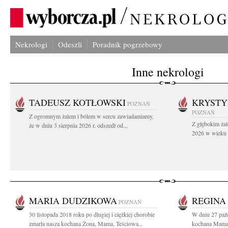
Nekrologi
Odeszli
Poradnik pogrzebowy
Inne nekrologi
TADEUSZ KOTŁOWSKI
KRYST
POZNAŃ
POZNAŃ
Z ogromnym żalem i bólem w sercu zawiadamiamy,
Z głębokim żal
że w dniu 3 sierpnia 2026 r. odszedł od...
2026 w wieku 9
MARIA DUDZIKOWA
REGINA 
POZNAŃ
30 listopada 2018 roku po długiej i ciężkiej chorobie
W dniu 27 paźd
zmarła nasza kochana Żona, Mama, Teściowa...
kochana Mama, 