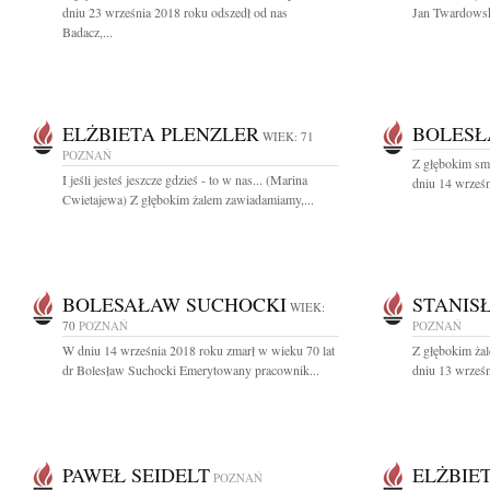
dniu 23 września 2018 roku odszedł od nas
Jan Twardowsk
Badacz,...
ELŻBIETA PLENZLER
BOLESŁ
WIEK: 71
POZNAŃ
Z głębokim sm
I jeśli jesteś jeszcze gdzieś - to w nas... (Marina
dniu 14 wrześn
Cwietajewa) Z głębokim żalem zawiadamiamy,...
BOLESAŁAW SUCHOCKI
STANIS
WIEK:
70
POZNAŃ
POZNAŃ
W dniu 14 września 2018 roku zmarł w wieku 70 lat
Z głębokim ża
dr Bolesław Suchocki Emerytowany pracownik...
dniu 13 wrześn
PAWEŁ SEIDELT
ELŻBIE
POZNAŃ