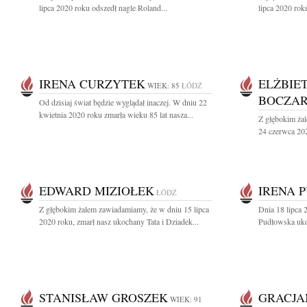
lipca 2020 roku odszedł nagle Roland...
lipca 2020 rok
IRENA CURZYTEK
ELŻBIE
WIEK: 85
ŁÓDŹ
BOCZA
Od dzisiaj świat będzie wyglądał inaczej. W dniu 22
kwietnia 2020 roku zmarła wieku 85 lat nasza...
Z głębokim ża
24 czerwca 202
EDWARD MIZIOŁEK
IRENA 
ŁÓDŹ
Z głębokim żalem zawiadamiamy, że w dniu 15 lipca
Dnia 18 lipca 
2020 roku, zmarł nasz ukochany Tata i Dziadek...
Pudłowska uko
STANISŁAW GROSZEK
GRACJA
WIEK: 91