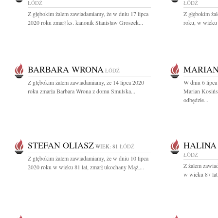
ŁÓDŹ
ŁÓDŹ
Z głębokim żalem zawiadamiamy, że w dniu 17 lipca
Z głębokim ża
2020 roku zmarł ks. kanonik Stanisław Groszek...
roku, w wieku 
BARBARA WRONA
MARIAN
ŁÓDŹ
Z głębokim żalem zawiadamiamy, że 14 lipca 2020
W dniu 6 lipca
roku zmarła Barbara Wrona z domu Smulska...
Marian Kosińs
odbędzie...
STEFAN OLIASZ
HALINA
WIEK: 81
ŁÓDŹ
ŁÓDŹ
Z głębokim żalem zawiadamiamy, że w dniu 10 lipca
Z żalem zawiad
2020 roku w wieku 81 lat, zmarł ukochany Mąż,...
w wieku 87 lat