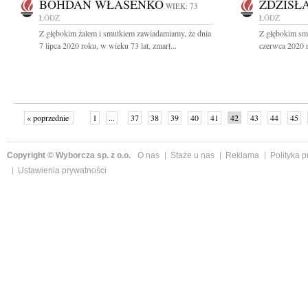
BOHDAN WŁASENKO
ZDZISŁ
WIEK: 73
ŁÓDŹ
ŁÓDŹ
Z głębokim żalem i smutkiem zawiadamiamy, że dnia
Z głębokim sm
7 lipca 2020 roku, w wieku 73 lat, zmarł...
czerwca 2020 r
« poprzednie
1
...
37
38
39
40
41
42
43
44
45
»
Copyright © Wyborcza sp. z o.o.
O nas
Staże u nas
Reklama
Polityka 
Ustawienia prywatności