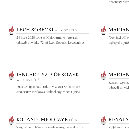
ukochany Mąż, 
LECH SOBECKI
MARIAN
WIEK: 72
ŁÓDŹ
24 lipca 2020 roku w Melbourne, w Australii
"Jest taki ból
odszedł w wieku 72 lat Lech Sobecki Łodzianin z...
najlepiej wyraż
JANUARIUSZ PIÓRKOWSKI
MARIAN
WIEK: 85
ŁÓDŹ
Z żalem zawiad
Dnia 23 lipca 2020 roku, w wieku 85 lat zmarł
odszedł w wiek
Januariusz Piórkowski ukochany Mąż i Ojciec...
ROLAND IMIOŁCZYK
RENATA
ŁÓDŹ
Z ogromnym bólem zawiadamiamy, że w dniu 18
Z głębokim sm