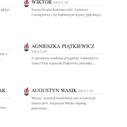
WIKTOR
WROCŁAW
 jakbyś
Naszej Drogiej Koleżance adw. Agnieszce
Czernigiewicz i Jej Najbliższym wyrazy głębokiego...
AGNIESZKA PIĄTKIEWICZ
WROCŁAW
ość o
Z ogromnym smutkiem przyjęliśmy wiadomość o
..
śmierci Pani Agnieszki Piątkiewicz prawnika,...
AK
AUGUSTYN WASIK
WROCŁAW
Wyrazy szczerych kondolencji oraz wsparcia po
śmierci prof. Augustyna Wasika składają
ora...
pracownicy...