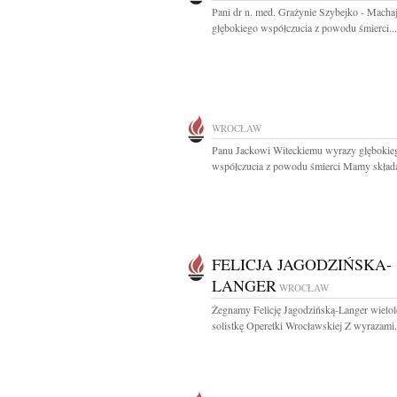
Pani dr n. med. Grażynie Szybejko - Macha
głębokiego współczucia z powodu śmierci...
WROCŁAW
Panu Jackowi Witeckiemu wyrazy głębokie
współczucia z powodu śmierci Mamy składaj
FELICJA JAGODZIŃSKA-
LANGER
WROCŁAW
Żegnamy Felicję Jagodzińską-Langer wielol
solistkę Operetki Wrocławskiej Z wyrazami.