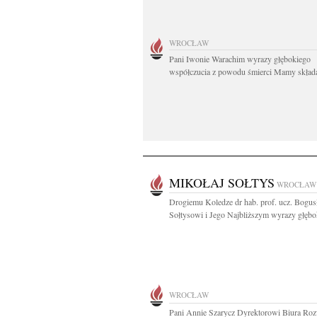
WROCŁAW
Pani Iwonie Warachim wyrazy głębokiego
współczucia z powodu śmierci Mamy składaj
MIKOŁAJ SOŁTYS
WROCŁAW
Drogiemu Koledze dr hab. prof. ucz. Bogu
Sołtysowi i Jego Najbliższym wyrazy głębok
WROCŁAW
Pani Annie Szarycz Dyrektorowi Biura Ro