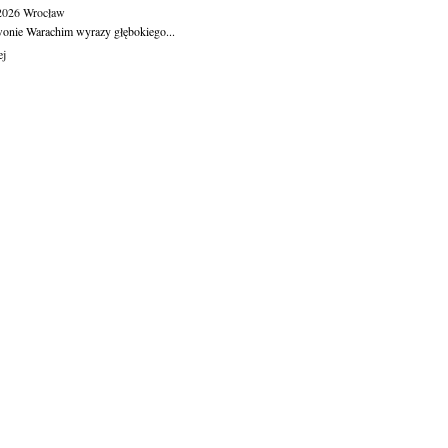
.2026
Wrocław
wonie Warachim wyrazy głębokiego...
ej