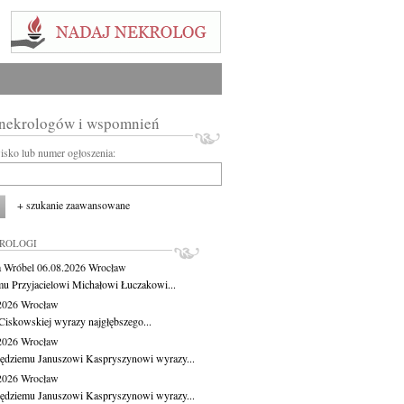
 nekrologów i wspomnień
wisko lub numer ogłoszenia:
+ szukanie zaawansowane
KROLOGI
 Wróbel
06.08.2026
Wrocław
u Przyjacielowi Michałowi Łuczakowi...
.2026
Wrocław
Ciskowskiej wyrazy najgłębszego...
.2026
Wrocław
ędziemu Januszowi Kaspryszynowi wyrazy...
.2026
Wrocław
ędziemu Januszowi Kaspryszynowi wyrazy...