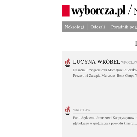
Nekrologi
Odeszli
Poradnik po
LUCYNA WRÓBEL
WROCŁA
Naszemu Przyjacielowi Michałowi Łuczak
Prezesowi Zarządu Mercedes-Benz Grupa W
WROCŁAW
Panu Sędziemu Januszowi Kaspryszynowi 
głębokiego współczucia z powodu śmierci...