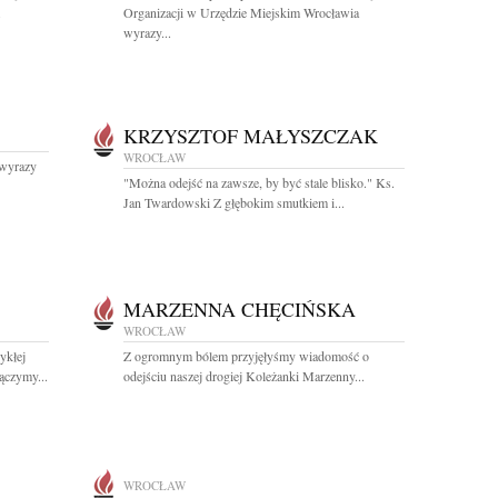
.
Organizacji w Urzędzie Miejskim Wrocławia
wyrazy...
KRZYSZTOF MAŁYSZCZAK
WROCŁAW
 wyrazy
"Można odejść na zawsze, by być stale blisko." Ks.
Jan Twardowski Z głębokim smutkiem i...
MARZENNA CHĘCIŃSKA
WROCŁAW
ykłej
Z ogromnym bólem przyjęłyśmy wiadomość o
ączymy...
odejściu naszej drogiej Koleżanki Marzenny...
WROCŁAW