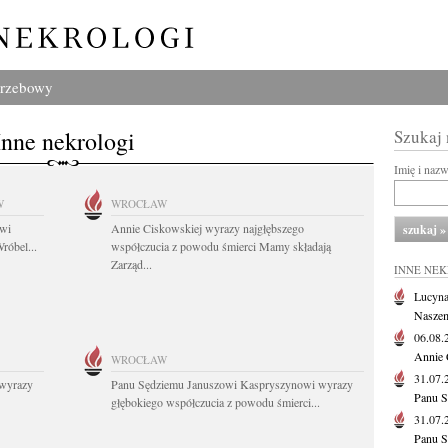
grzebowy
Inne nekrologi
Szukaj
Imię i naz
W
WROCŁAW
owi
Annie Ciskowskiej wyrazy najgłębszego
róbel...
współczucia z powodu śmierci Mamy składają
Zarząd...
INNE NE
Lucyna
Naszem
06.08
Annie 
WROCŁAW
31.07
wyrazy
Panu Sędziemu Januszowi Kaspryszynowi wyrazy
Panu S
głębokiego współczucia z powodu śmierci...
31.07
Panu S