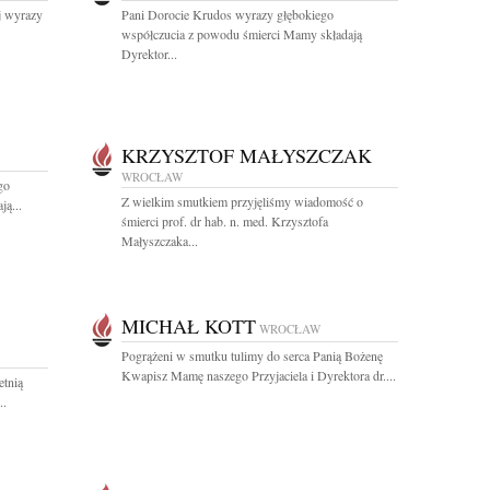
j wyrazy
Pani Dorocie Krudos wyrazy głębokiego
współczucia z powodu śmierci Mamy składają
Dyrektor...
KRZYSZTOF MAŁYSZCZAK
WROCŁAW
go
Z wielkim smutkiem przyjęliśmy wiadomość o
ą...
śmierci prof. dr hab. n. med. Krzysztofa
Małyszczaka...
MICHAŁ KOTT
WROCŁAW
Pogrążeni w smutku tulimy do serca Panią Bożenę
Kwapisz Mamę naszego Przyjaciela i Dyrektora dr....
etnią
..