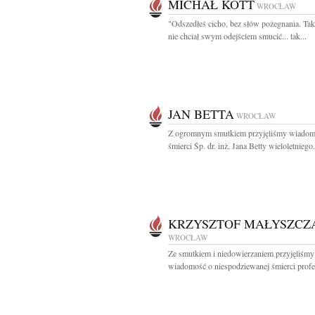
MICHAŁ KOTT
WROCŁAW
"Odszedłeś cicho, bez słów pożegnania. Tak
nie chciał swym odejściem smucić... tak...
JAN BETTA
WROCŁAW
Z ogromnym smutkiem przyjęliśmy wiadom
śmierci Śp. dr. inż. Jana Betty wieloletniego.
KRZYSZTOF MAŁYSZCZ
WROCŁAW
Ze smutkiem i niedowierzaniem przyjęliśmy
wiadomość o niespodziewanej śmierci profes