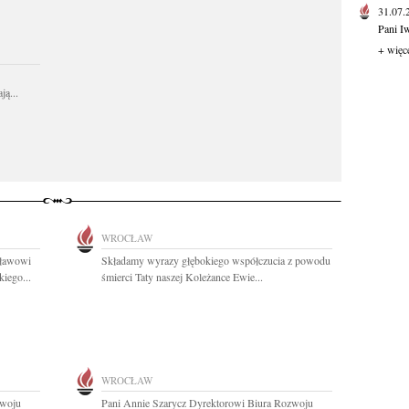
31.07
Pani I
+ więc
ą...
WROCŁAW
sławowi
Składamy wyrazy głębokiego współczucia z powodu
iego...
śmierci Taty naszej Koleżance Ewie...
WROCŁAW
zwoju
Pani Annie Szarycz Dyrektorowi Biura Rozwoju