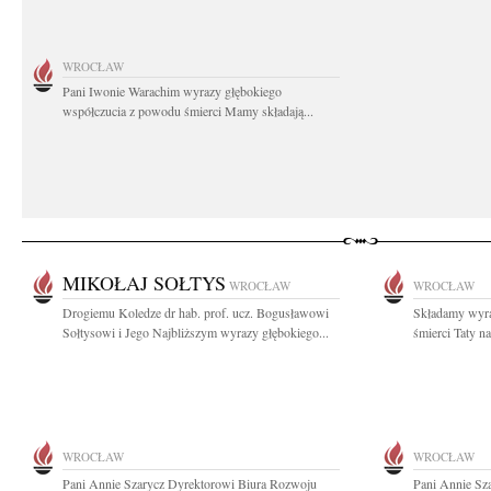
WROCŁAW
Pani Iwonie Warachim wyrazy głębokiego
współczucia z powodu śmierci Mamy składają...
MIKOŁAJ SOŁTYS
WROCŁAW
WROCŁAW
Drogiemu Koledze dr hab. prof. ucz. Bogusławowi
Składamy wyra
Sołtysowi i Jego Najbliższym wyrazy głębokiego...
śmierci Taty n
WROCŁAW
WROCŁAW
Pani Annie Szarycz Dyrektorowi Biura Rozwoju
Pani Annie Sz