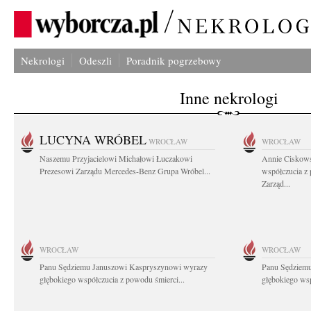
Nekrologi
Odeszli
Poradnik pogrzebowy
Inne nekrologi
LUCYNA WRÓBEL
WROCŁAW
WROCŁAW
Naszemu Przyjacielowi Michałowi Łuczakowi
Annie Ciskows
Prezesowi Zarządu Mercedes-Benz Grupa Wróbel...
współczucia z
Zarząd...
WROCŁAW
WROCŁAW
Panu Sędziemu Januszowi Kaspryszynowi wyrazy
Panu Sędziem
głębokiego współczucia z powodu śmierci...
głębokiego wsp