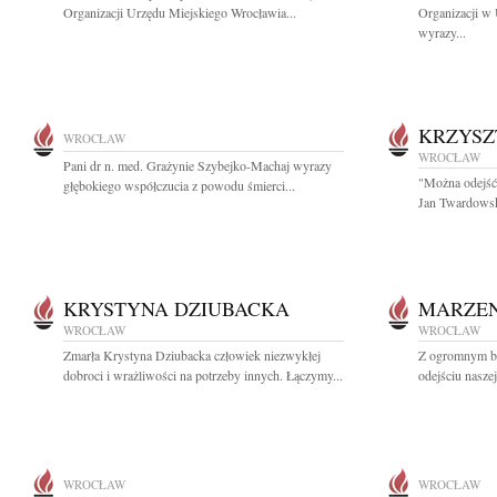
Organizacji Urzędu Miejskiego Wrocławia...
Organizacji w
wyrazy...
KRZYSZ
WROCŁAW
WROCŁAW
Pani dr n. med. Grażynie Szybejko-Machaj wyrazy
"Można odejść 
głębokiego współczucia z powodu śmierci...
Jan Twardowsk
KRYSTYNA DZIUBACKA
MARZEN
WROCŁAW
WROCŁAW
Zmarła Krystyna Dziubacka człowiek niezwykłej
Z ogromnym b
dobroci i wrażliwości na potrzeby innych. Łączymy...
odejściu nasze
WROCŁAW
WROCŁAW