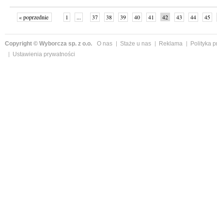
« poprzednie
1
...
37
38
39
40
41
42
43
44
45
»
Copyright © Wyborcza sp. z o.o.
O nas
Staże u nas
Reklama
Polityka 
Ustawienia prywatności