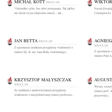
MICHAŁ KOTT
WIKTO
WROCŁAW
"Odszedłeś cicho, bez słów pożegnania. Tak jakbyś
Naszej Drogie
nie chciał swym odejściem smucić... tak...
Czernigiewicz 
JAN BETTA
AGNIES
WROCŁAW
WROCŁAW
Z ogromnym smutkiem przyjęliśmy wiadomość o
Z ogromnym s
śmierci Śp. dr. inż. Jana Betty wieloletniego...
śmierci Pani A
KRZYSZTOF MAŁYSZCZAK
AUGUST
WROCŁAW
Wyrazy szczery
Ze smutkiem i niedowierzaniem przyjęliśmy
śmierci prof. 
wiadomość o niespodziewanej śmierci profesora...
pracownicy...