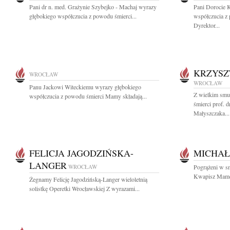
Pani dr n. med. Grażynie Szybejko - Machaj wyrazy
Pani Dorocie 
głębokiego współczucia z powodu śmierci...
współczucia z
Dyrektor...
KRZYSZ
WROCŁAW
WROCŁAW
Panu Jackowi Witeckiemu wyrazy głębokiego
Z wielkim smu
współczucia z powodu śmierci Mamy składają...
śmierci prof. d
Małyszczaka...
FELICJA JAGODZIŃSKA-
MICHAŁ
LANGER
WROCŁAW
Pogrążeni w s
Kwapisz Mamę n
Żegnamy Felicję Jagodzińską-Langer wieloletnią
solistkę Operetki Wrocławskiej Z wyrazami...