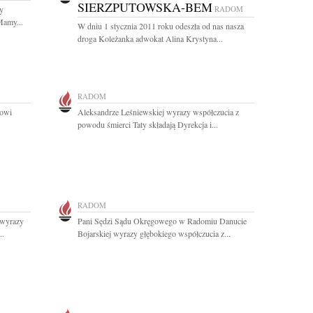
SIERZPUTOWSKA-BEM
y
RADOM
Mamy...
W dniu 1 stycznia 2011 roku odeszła od nas nasza
droga Koleżanka adwokat Alina Krystyna...
RADOM
kowi
Aleksandrze Leśniewskiej wyrazy współczucia z
powodu śmierci Taty składają Dyrekcja i...
RADOM
 wyrazy
Pani Sędzi Sądu Okręgowego w Radomiu Danucie
..
Bojarskiej wyrazy głębokiego współczucia z...