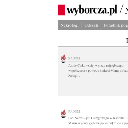
Nekrologi
Odeszli
Poradnik po
RADOM
Annie Ciskowskiej wyrazy najgłębszego
współczucia z powodu śmierci Mamy skład
Zarząd...
RADOM
Pani Sędzi Sądu Okręgowego w Radomiu J
Mazur wyrazy głębokiego współczucia z po