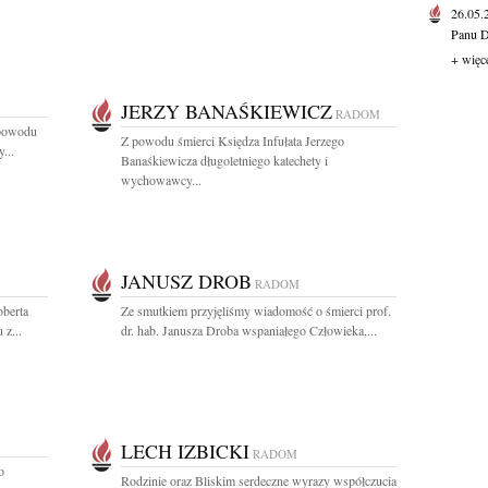
26.05
Panu D
+ więc
JERZY BANAŚKIEWICZ
RADOM
 powodu
Z powodu śmierci Księdza Infułata Jerzego
...
Banaśkiewicza długoletniego katechety i
wychowawcy...
JANUSZ DROB
RADOM
oberta
Ze smutkiem przyjęliśmy wiadomość o śmierci prof.
z...
dr. hab. Janusza Droba wspaniałego Człowieka,...
LECH IZBICKI
RADOM
o
Rodzinie oraz Bliskim serdeczne wyrazy współczucia