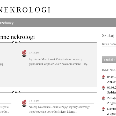
grzebowy
Inne nekrologi
Szukaj
Imię i naz
RADOM
Sędziemu Marcinowi Kobylskiemu wyrazy
ają
głębokiemu współczucia z powodu śmierci Taty...
INNE NE
06.08
Annie 
06.08
Sędzie
Zdzisł
RADOM
Z ogro
ustynie
Naszej Koleżance Joannie Zając wyrazy szczerego
Danut
wodu...
współczucia z powodu śmierci Mamy...
Z ogro