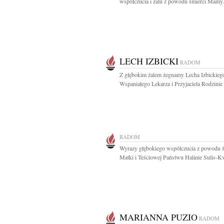
współczucia i żalu z powodu śmierci Mamy.
LECH IZBICKI
RADOM
Z głębokim żalem żegnamy Lecha Izbickieg
Wspaniałego Lekarza i Przyjaciela Rodzinie i
RADOM
Wyrazy głębokiego współczucia z powodu ś
Matki i Teściowej Państwu Halinie Sulis-Kw
MARIANNA PUZIO
RADOM