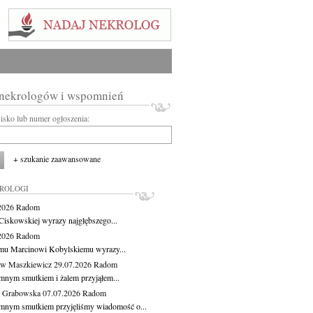
 nekrologów i wspomnień
wisko lub numer ogłoszenia:
+ szukanie zaawansowane
KROLOGI
.2026
Radom
Ciskowskiej wyrazy najgłębszego...
.2026
Radom
mu Marcinowi Kobylskiemu wyrazy...
aw Maszkiewicz
29.07.2026
Radom
mnym smutkiem i żalem przyjąłem...
a Grabowska
07.07.2026
Radom
mnym smutkiem przyjęliśmy wiadomość o...