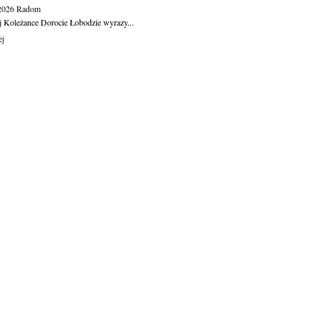
.2026
Radom
j Koleżance Dorocie Łobodzie wyrazy...
ej