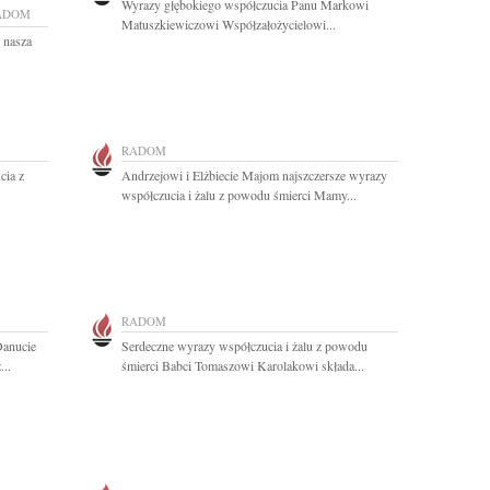
Wyrazy głębokiego współczucia Panu Markowi
ADOM
Matuszkiewiczowi Współzałożycielowi...
 nasza
RADOM
cia z
Andrzejowi i Elżbiecie Majom najszczersze wyrazy
współczucia i żalu z powodu śmierci Mamy...
RADOM
anucie
Serdeczne wyrazy współczucia i żalu z powodu
...
śmierci Babci Tomaszowi Karolakowi składa...