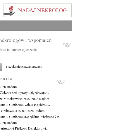
 nekrologów i wspomnień
wisko lub numer ogłoszenia:
+ szukanie zaawansowane
KROLOGI
.2026
Radom
Ciskowskiej wyrazy najgłębszego...
aw Maszkiewicz
29.07.2026
Radom
mnym smutkiem i żalem przyjąłem...
a Grabowska
07.07.2026
Radom
mnym smutkiem przyjęliśmy wiadomość o...
.2026
Radom
ariuszowi Piątkowi Dyrektorowi...