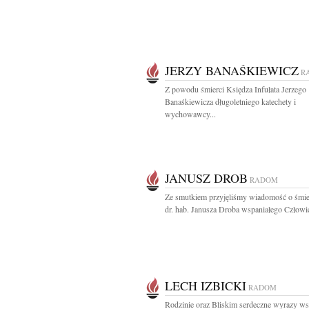
JERZY BANAŚKIEWICZ
R
Z powodu śmierci Księdza Infułata Jerzego
Banaśkiewicza długoletniego katechety i
wychowawcy...
JANUSZ DROB
RADOM
Ze smutkiem przyjęliśmy wiadomość o śmier
dr. hab. Janusza Droba wspaniałego Człowie
LECH IZBICKI
RADOM
Rodzinie oraz Bliskim serdeczne wyrazy ws