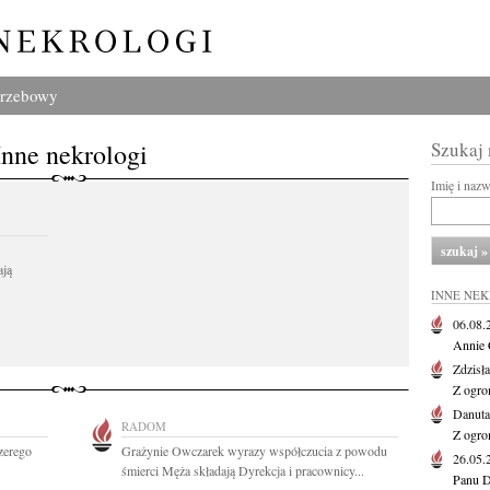
grzebowy
Inne nekrologi
Szukaj
Imię i naz
ają
INNE NE
06.08
Annie 
Zdzisł
Z ogro
Danut
RADOM
Z ogro
zerego
Grażynie Owczarek wyrazy współczucia z powodu
26.05
śmierci Męża składają Dyrekcja i pracownicy...
Panu D