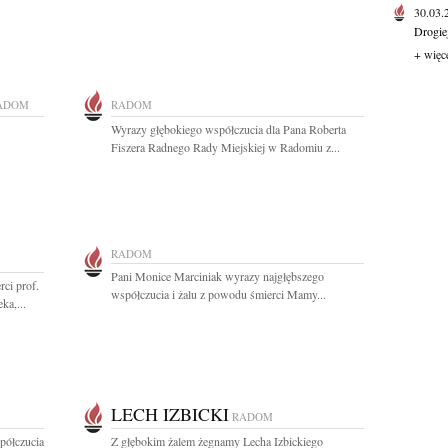
30.03
Drogie
+ więc
ADOM
RADOM
Wyrazy głębokiego współczucia dla Pana Roberta
Fiszera Radnego Rady Miejskiej w Radomiu z...
RADOM
Pani Monice Marciniak wyrazy najgłębszego
ci prof.
współczucia i żalu z powodu śmierci Mamy...
ka,...
LECH IZBICKI
RADOM
półczucia
Z głębokim żalem żegnamy Lecha Izbickiego