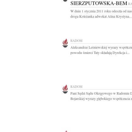
SIERZPUTOWSKA-BEM
R
W dniu 1 stycznia 2011 roku odeszła od nas
droga Koleżanka adwokat Alina Krystyna...
RADOM
Aleksandrze Leśniewskiej wyrazy współczu
powodu śmierci Taty składają Dyrekcja i...
RADOM
Pani Sędzi Sądu Okręgowego w Radomiu D
Bojarskiej wyrazy głębokiego współczucia z