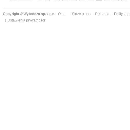
»
Copyright © Wyborcza sp. z o.o.
O nas
Staże u nas
Reklama
Polityka 
Ustawienia prywatności