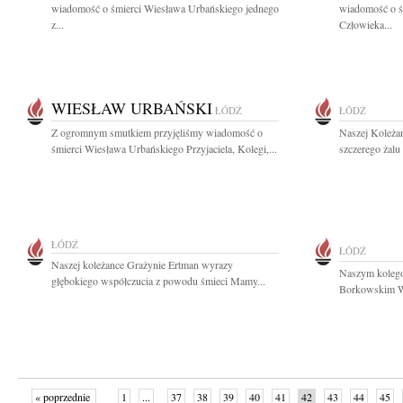
wiadomość o śmierci Wiesława Urbańskiego jednego
wiadomość o ś
z...
Człowieka...
WIESŁAW URBAŃSKI
ŁÓDŹ
ŁÓDŹ
Z ogromnym smutkiem przyjęliśmy wiadomość o
Naszej Koleżan
śmierci Wiesława Urbańskiego Przyjaciela, Kolegi,...
szczerego żalu 
ŁÓDŹ
ŁÓDŹ
Naszej koleżance Grażynie Ertman wyrazy
Naszym kolego
głębokiego współczucia z powodu śmieci Mamy...
Borkowskim Wy
« poprzednie
1
...
37
38
39
40
41
42
43
44
45