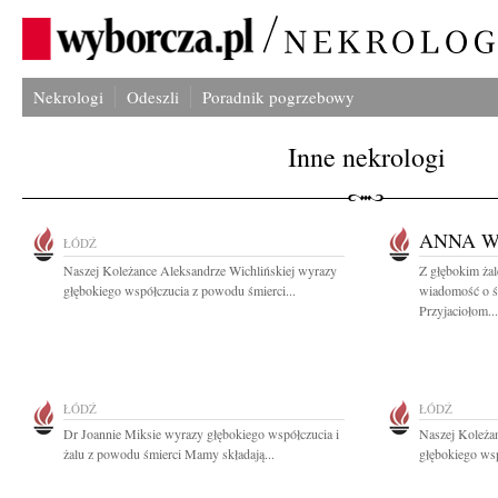
Nekrologi
Odeszli
Poradnik pogrzebowy
Inne nekrologi
ANNA W
ŁÓDŹ
Naszej Koleżance Aleksandrze Wichlińskiej wyrazy
Z głębokim żal
głębokiego współczucia z powodu śmierci...
wiadomość o ś
Przyjaciołom...
ŁÓDŹ
ŁÓDŹ
Dr Joannie Miksie wyrazy głębokiego współczucia i
Naszej Koleżan
żalu z powodu śmierci Mamy składają...
głębokiego wsp