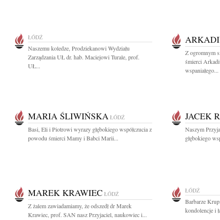
ŁÓDŹ
ARKADI
Naszemu koledze, Prodziekanowi Wydziału
Z ogromnym s
Zarządzania UŁ dr. hab. Maciejowi Turale, prof.
śmierci Arkadi
UŁ...
wspaniałego...
MARIA ŚLIWIŃSKA
JACEK 
ŁÓDŹ
Basi, Eli i Piotrowi wyrazy głębokiego współczucia z
Naszym Przyja
powodu śmierci Mamy i Babci Marii...
głębokiego wsp
MAREK KRAWIEC
ŁÓDŹ
ŁÓDŹ
Barbarze Krupi
Z żalem zawiadamiamy, że odszedł dr Marek
kondolencje i 
Krawiec, prof. SAN nasz Przyjaciel, naukowiec i...