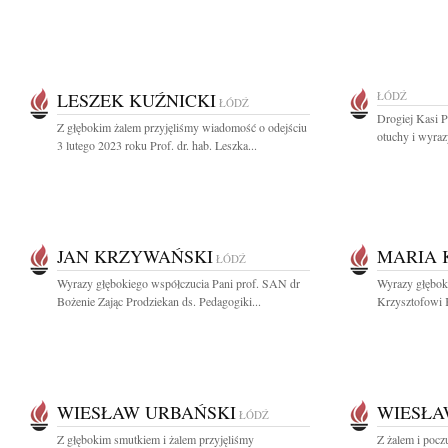
LESZEK KUŹNICKI
ŁÓDŹ
ŁÓDŹ
Drogiej Kasi P
Z głębokim żalem przyjęliśmy wiadomość o odejściu
otuchy i wyraz
3 lutego 2023 roku Prof. dr. hab. Leszka...
JAN KRZYWAŃSKI
MARIA 
ŁÓDŹ
Wyrazy głębokiego współczucia Pani prof. SAN dr
Wyrazy głębok
Bożenie Zając Prodziekan ds. Pedagogiki...
Krzysztofowi 
WIESŁAW URBAŃSKI
WIESŁA
ŁÓDŹ
Z głębokim smutkiem i żalem przyjęliśmy
Z żalem i pocz