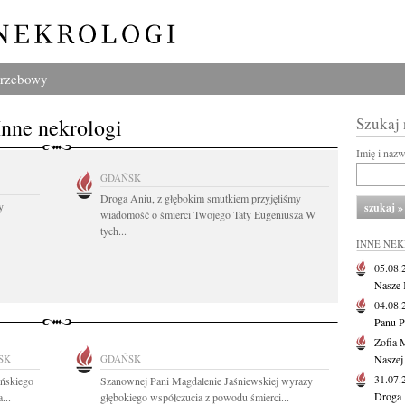
grzebowy
Inne nekrologi
Szukaj
Imię i naz
GDAŃSK
Droga Aniu, z głębokim smutkiem przyjęliśmy
y
wiadomość o śmierci Twojego Taty Eugeniusza W
tych...
INNE NE
05.08
Nasze 
04.08
Panu P
Zofia 
SK
GDAŃSK
Naszej
31.07
ińskiego
Szanownej Pani Magdalenie Jaśniewskiej wyrazy
Droga 
...
głębokiego współczucia z powodu śmierci...