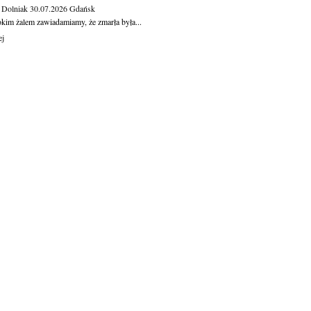
 Dolniak
30.07.2026
Gdańsk
okim żalem zawiadamiamy, że zmarła była...
ej