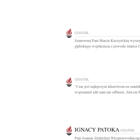
GDAŃSK
Szanownej Pani Marcie Kuczyńskiej wyraz
głębokiego współczucia z powodu śmierci O
GDAŃSK
"Czas jest najlepszym lekarstwem na smutek
wspomnień nikt nam nie odbierze. Zawsze bę
IGNACY PATOKA
GDAŃSK
Pani Joannie Zielińskiej Wiceprzewodniczą