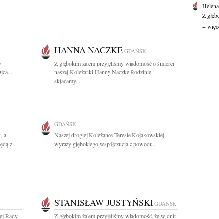
Helena
Z głęb
+ więc
HANNA NACZKE
GDAŃSK
y
Z głębokim żalem przyjęliśmy wiadomość o śmierci
jca...
naszej Koleżanki Hanny Naczke Rodzinie
składamy...
GDAŃSK
, a
Naszej drogiej Koleżance Teresie Kołakowskiej
dą z...
wyrazy głębokiego współczucia z powodu...
STANISŁAW JUSTYŃSKI
GDAŃSK
cej Rady
Z głębokim żalem przyjęliśmy wiadomość, że w dniu