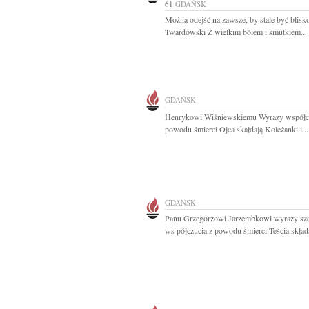
61
GDAŃSK
Można odejść na zawsze, by stale być blisk
Twardowski Z wielkim bólem i smutkiem...
GDAŃSK
Henrykowi Wiśniewskiemu Wyrazy współcz
powodu śmierci Ojca skałdają Koleżanki i...
GDAŃSK
Panu Grzegorzowi Jarzembkowi wyrazy sz
ws półczucia z powodu śmierci Teścia składa