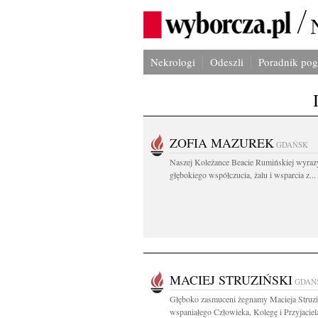
Nekrologi
Odeszli
Poradnik po
ZOFIA MAZUREK
GDAŃSK
Naszej Koleżance Beacie Rumińskiej wyraz
głębokiego współczucia, żalu i wsparcia z...
MACIEJ STRUZIŃSKI
GDAŃ
Głęboko zasmuceni żegnamy Macieja Struz
wspaniałego Człowieka, Kolegę i Przyjaciela