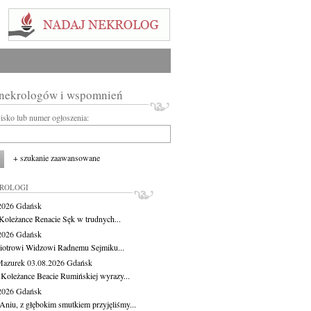
 nekrologów i wspomnień
wisko lub numer ogłoszenia:
+ szukanie zaawansowane
KROLOGI
.2026
Gdańsk
Koleżance Renacie Sęk w trudnych...
.2026
Gdańsk
iotrowi Widzowi Radnemu Sejmiku...
Mazurek
03.08.2026
Gdańsk
 Koleżance Beacie Rumińskiej wyrazy...
.2026
Gdańsk
Aniu, z głębokim smutkiem przyjęliśmy...