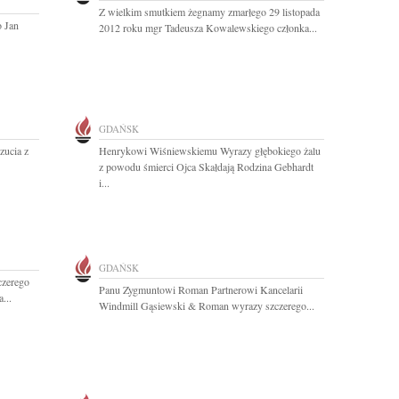
Z wielkim smutkiem żegnamy zmarłego 29 listopada
o Jan
2012 roku mgr Tadeusza Kowalewskiego członka...
GDAŃSK
ucia z
Henrykowi Wiśniewskiemu Wyrazy głębokiego żalu
z powodu śmierci Ojca Skałdają Rodzina Gebhardt
i...
GDAŃSK
czerego
Panu Zygmuntowi Roman Partnerowi Kancelarii
...
Windmill Gąsiewski & Roman wyrazy szczerego...