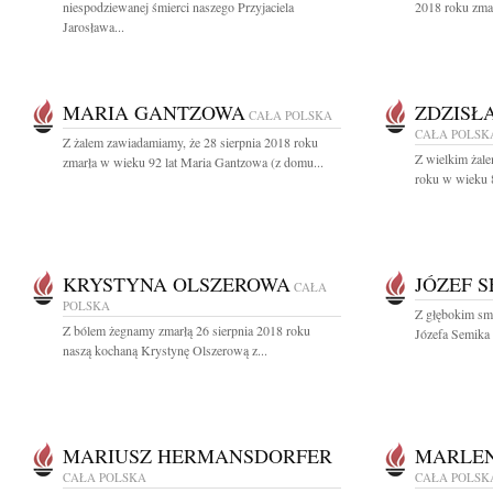
niespodziewanej śmierci naszego Przyjaciela
2018 roku zmar
Jarosława...
MARIA GANTZOWA
ZDZISŁ
CAŁA POLSKA
CAŁA POLSK
Z żalem zawiadamiamy, że 28 sierpnia 2018 roku
Z wielkim żale
zmarła w wieku 92 lat Maria Gantzowa (z domu...
roku w wieku 8
KRYSTYNA OLSZEROWA
JÓZEF 
CAŁA
POLSKA
Z głębokim sm
Z bólem żegnamy zmarłą 26 sierpnia 2018 roku
Józefa Semika
naszą kochaną Krystynę Olszerową z...
MARIUSZ HERMANSDORFER
MARLE
CAŁA POLSKA
CAŁA POLSK