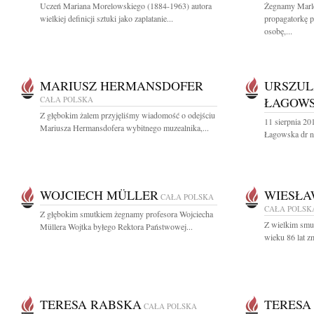
Uczeń Mariana Morelowskiego (1884-1963) autora
Żegnamy Marl
wielkiej definicji sztuki jako zaplatanie...
propagatorkę p
osobę,...
MARIUSZ HERMANSDOFER
URSZUL
CAŁA POLSKA
ŁAGOW
Z głębokim żalem przyjęliśmy wiadomość o odejściu
11 sierpnia 2
Mariusza Hermansdofera wybitnego muzealnika,...
Łagowska dr n. 
WOJCIECH MÜLLER
WIESŁA
CAŁA POLSKA
CAŁA POLSK
Z głębokim smutkiem żegnamy profesora Wojciecha
Z wielkim smu
Müllera Wojtka byłego Rektora Państwowej...
wieku 86 lat zm
TERESA RABSKA
TERESA
CAŁA POLSKA