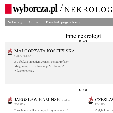
Nekrologi
Odeszli
Poradnik pogrzebowy
Inne nekrologi
MAŁGORZATA KOŚCIELSKA
CAŁA POLSKA
Z głębokim smutkiem żegnam Panią Profesor
Małgorzatę Kościelską moją Mentorkę. Z
wdzięcznością...
JAROSŁAW KAMIŃSKI
CZESŁA
CAŁA
POLSKA
POLSKA
Z wielkim smutkiem przyjęliśmy wiadomość o
Z głębokim sm