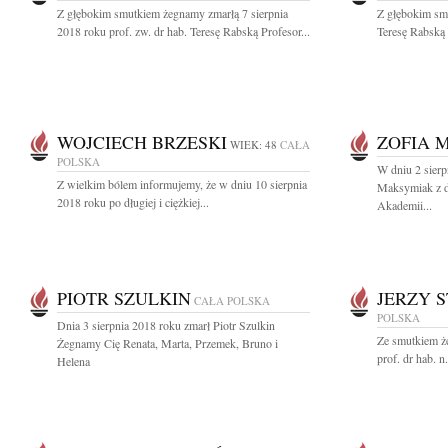
Z głębokim smutkiem żegnamy zmarłą 7 sierpnia
Z głębokim sm
2018 roku prof. zw. dr hab. Teresę Rabską Profesor...
Teresę Rabską
WOJCIECH BRZESKI
ZOFIA 
WIEK: 48
CAŁA
POLSKA
W dniu 2 sierp
Z wielkim bólem informujemy, że w dniu 10 sierpnia
Maksymiak z d
2018 roku po długiej i ciężkiej...
Akademii...
PIOTR SZULKIN
JERZY 
CAŁA POLSKA
POLSKA
Dnia 3 sierpnia 2018 roku zmarł Piotr Szulkin
Ze smutkiem że
Żegnamy Cię Renata, Marta, Przemek, Bruno i
prof. dr hab. n
Helena