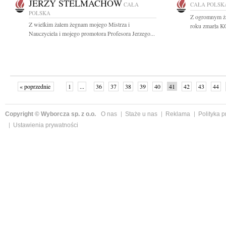
JERZY STELMACHÓW
CAŁA
CAŁA POLSK
POLSKA
Z ogromnym ża
Z wielkim żalem żegnam mojego Mistrza i
roku zmarła K
Nauczyciela i mojego promotora Profesora Jerzego...
« poprzednie
1
...
36
37
38
39
40
41
42
43
44
»
Copyright © Wyborcza sp. z o.o.
O nas
Staże u nas
Reklama
Polityka 
Ustawienia prywatności