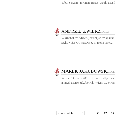
Tobą. Sercem i myślami Beata i Jarek, Magda
ANDRZEJ ZWIERZ
ŁÓDŹ
W smutku, że odszedł, dziękując, że ze mną 
zachowując Go na zawsze w moim sercu...
MAREK JAKUBOWSKI
ŁÓ
W dniu 14 marca 2015 roku odszedł profeso
n. med. Marek Jakubowski Wielki Człowiek,
« poprzednie
1
...
36
37
38