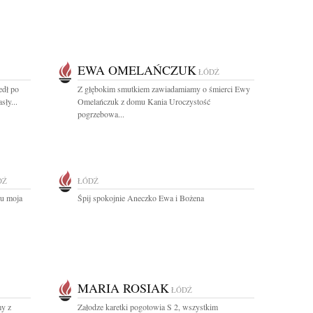
EWA OMELAŃCZUK
ŁÓDŹ
edł po
Z głębokim smutkiem zawiadamiamy o śmierci Ewy
sły...
Omelańczuk z domu Kania Uroczystość
pogrzebowa...
DŹ
ŁÓDŹ
żu moja
Śpij spokojnie Aneczko Ewa i Bożena
MARIA ROSIAK
ŁÓDŹ
my z
Załodze karetki pogotowia S 2, wszystkim