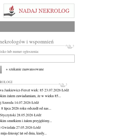
 nekrologów i wspomnień
wisko lub numer ogłoszenia:
+ szukanie zaawansowane
KROLOGI
wa Jankiewicz-Ferszt
wiek: 85
23.07.2026
Łódź
okim żalem zawiadamiam, że w wieku 85...
j Szereda
14.07.2026
Łódź
8 lipca 2026 roku odszedł od nas...
Styczyński
28.05.2026
Łódź
okim smutkiem i żalem przyjęliśmy...
z Gwizdała
27.05.2026
Łódź
 mija dziesięć lat od dnia, kiedy...