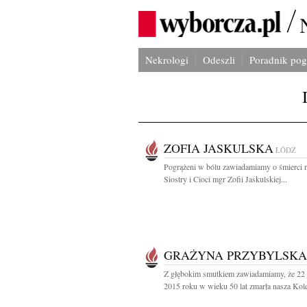
Nekrologi
Odeszli
Poradnik po
ZOFIA JASKULSKA
ŁÓDŹ
Pogrążeni w bólu zawiadamiamy o śmierci n
Siostry i Cioci mgr Zofii Jaskulskiej...
GRAŻYNA PRZYBYLSKA
Z głębokim smutkiem zawiadamiamy, że 22 
2015 roku w wieku 50 lat zmarła nasza Kole