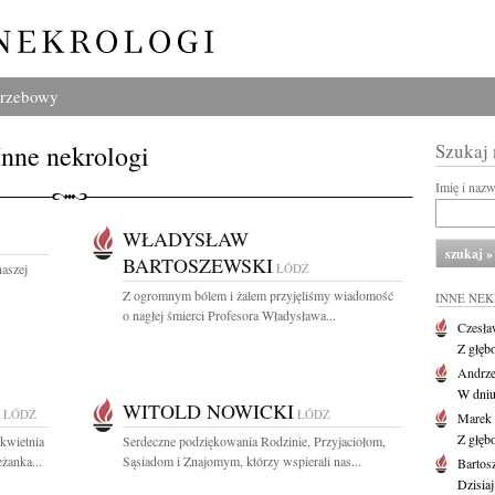
grzebowy
Inne nekrologi
Szukaj
Imię i naz
WŁADYSŁAW
BARTOSZEWSKI
aszej
ŁÓDŹ
Z ogromnym bólem i żalem przyjęliśmy wiadomość
INNE NE
o nagłej śmierci Profesora Władysława...
Czesła
Z głęb
Andrze
W dniu 
WITOLD NOWICKI
ŁÓDŹ
ŁÓDŹ
Marek 
Z głęb
kwietnia
Serdeczne podziękowania Rodzinie, Przyjaciołom,
żanka...
Sąsiadom i Znajomym, którzy wspierali nas...
Bartos
Dzisiaj