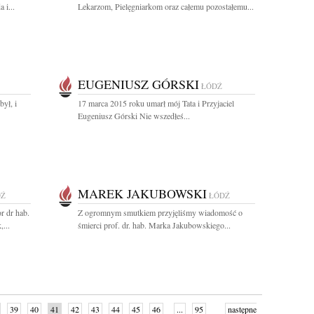
 i...
Lekarzom, Pielęgniarkom oraz całemu pozostałemu...
EUGENIUSZ GÓRSKI
ŁÓDŹ
był, i
17 marca 2015 roku umarł mój Tata i Przyjaciel
Eugeniusz Górski Nie wszedłeś...
MAREK JAKUBOWSKI
DŹ
ŁÓDŹ
r dr hab.
Z ogromnym smutkiem przyjęliśmy wiadomość o
...
śmierci prof. dr. hab. Marka Jakubowskiego...
39
40
41
42
43
44
45
46
...
95
następne