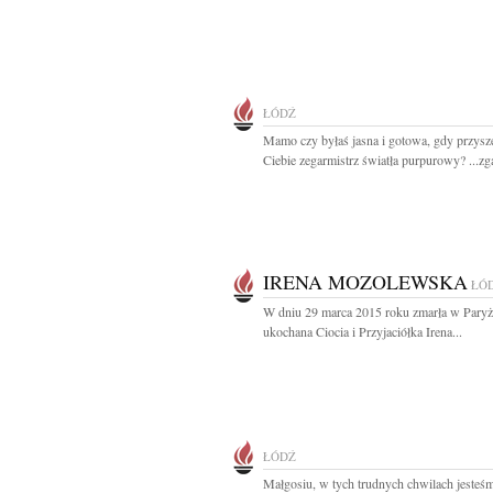
ŁÓDŹ
Mamo czy byłaś jasna i gotowa, gdy przysz
Ciebie zegarmistrz światła purpurowy? ...zga
IRENA MOZOLEWSKA
ŁÓ
W dniu 29 marca 2015 roku zmarła w Pary
ukochana Ciocia i Przyjaciółka Irena...
ŁÓDŹ
Małgosiu, w tych trudnych chwilach jesteś