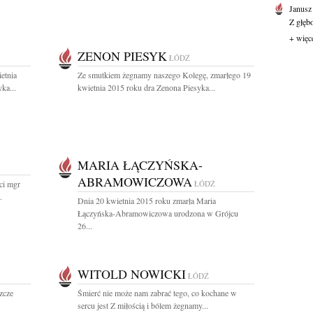
Janusz
Z głęb
+ więc
ZENON PIESYK
ŁÓDŹ
etnia
Ze smutkiem żegnamy naszego Kolegę, zmarłego 19
ka...
kwietnia 2015 roku dra Zenona Piesyka...
MARIA ŁĄCZYŃSKA-
ABRAMOWICZOWA
ci mgr
ŁÓDŹ
.
Dnia 20 kwietnia 2015 roku zmarła Maria
Łączyńska-Abramowiczowa urodzona w Grójcu
26...
WITOLD NOWICKI
ŁÓDŹ
zcze
Śmierć nie może nam zabrać tego, co kochane w
sercu jest Z miłością i bólem żegnamy...