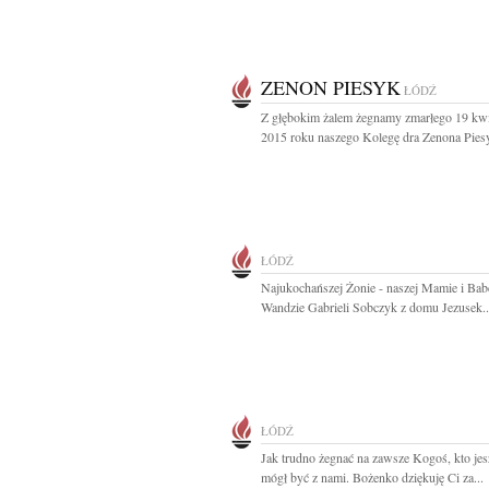
ZENON PIESYK
ŁÓDŹ
Z głębokim żalem żegnamy zmarłego 19 kwi
2015 roku naszego Kolegę dra Zenona Piesy
ŁÓDŹ
Najukochańszej Żonie - naszej Mamie i Bab
Wandzie Gabrieli Sobczyk z domu Jezusek..
ŁÓDŹ
Jak trudno żegnać na zawsze Kogoś, kto jes
mógł być z nami. Bożenko dziękuję Ci za...