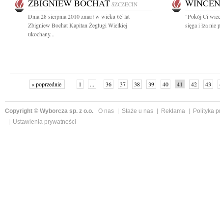
ZBIGNIEW BOCHAT
WINCEN
SZCZECIN
Dnia 28 sierpnia 2010 zmarł w wieku 65 lat
"Pokój Ci wiec
Zbigniew Bochat Kapitan Żeglugi Wielkiej
sięga i łza nie
ukochany...
« poprzednie
1
...
36
37
38
39
40
41
42
43
Copyright © Wyborcza sp. z o.o.
O nas
Staże u nas
Reklama
Polityka 
Ustawienia prywatności