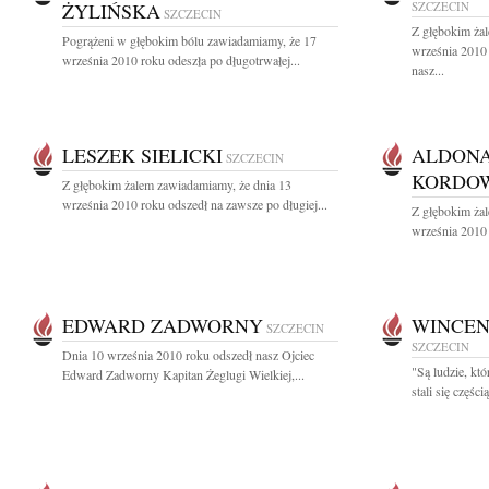
ŻYLIŃSKA
SZCZECIN
SZCZECIN
Z głębokim ża
Pogrążeni w głębokim bólu zawiadamiamy, że 17
września 2010 
września 2010 roku odeszła po długotrwałej...
nasz...
LESZEK SIELICKI
ALDONA
SZCZECIN
KORDO
Z głębokim żalem zawiadamiamy, że dnia 13
września 2010 roku odszedł na zawsze po długiej...
Z głębokim ża
września 2010 
EDWARD ZADWORNY
WINCEN
SZCZECIN
SZCZECIN
Dnia 10 września 2010 roku odszedł nasz Ojciec
"Są ludzie, kt
Edward Zadworny Kapitan Żeglugi Wielkiej,...
stali się częśc