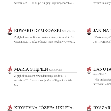
września 2010 roku po długiej i ciężkiej chorobie...
zostawili ślad
EDWARD DYMKOWSKI
JANINA
SZCZECIN
Z głębokim smutkiem zawiadamiamy, że w dniu 26
"Można odejść 
września 2010 roku odszedł nasz kochany Ojciec,...
Jan Twardowsk
MARIA STĘPIEŃ
DANUTA
SZCZECIN
SZCZECIN
Z głębokim żalem zawiadamiamy, że dnia 17
"Nie umiera te
września 2010 roku zmarła Maria Stępień -lat 64-
naszych" Z ból
O...
KRYSTYNA JÓZEFA UKLEJA-
RYSZAR