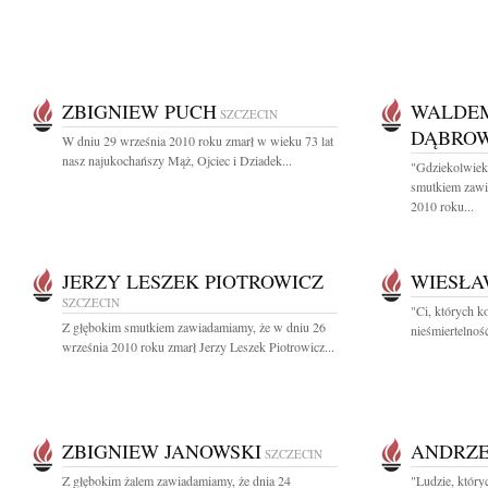
ZBIGNIEW PUCH
WALDE
SZCZECIN
DĄBROW
W dniu 29 września 2010 roku zmarł w wieku 73 lat
nasz najukochańszy Mąż, Ojciec i Dziadek...
"Gdziekolwiek
smutkiem zawi
2010 roku...
JERZY LESZEK PIOTROWICZ
WIESŁA
SZCZECIN
"Ci, których k
Z głębokim smutkiem zawiadamiamy, że w dniu 26
nieśmiertelnoś
września 2010 roku zmarł Jerzy Leszek Piotrowicz...
ZBIGNIEW JANOWSKI
ANDRZE
SZCZECIN
Z głębokim żalem zawiadamiamy, że dnia 24
"Ludzie, który