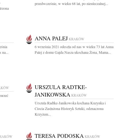
6
przedwcześnie, w wieku 68 lat, po nieuleczalnej...
trzona
ANNA PALEJ
KRAKÓW
eśnia
6 września 2021 odeszła od nas w wieku 73 lat Anna
 na...
Palej z domu Gajda Nasza ukochana Żona, Mama...
URSZULA RADTKE-
AKÓW
JANIKOWSKA
umrzeć
KRAKÓW
Urszula Radtke-Janikowska kochana Kuzynka i
Ciocia Zasłużona Historyk Sztuki, odznaczona
Krzyżem...
TERESA PODOSKA
RAKÓW
KRAKÓW