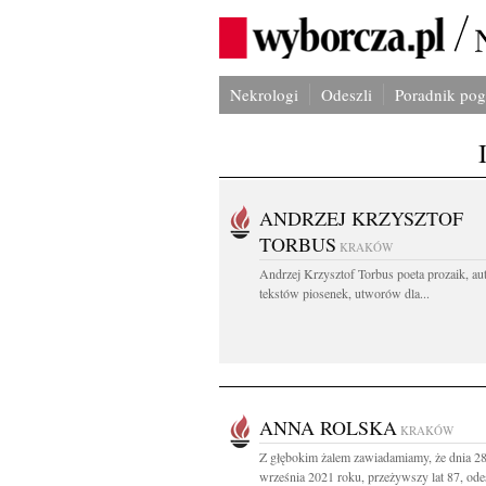
Nekrologi
Odeszli
Poradnik po
ANDRZEJ KRZYSZTOF
TORBUS
KRAKÓW
Andrzej Krzysztof Torbus poeta prozaik, au
tekstów piosenek, utworów dla...
ANNA ROLSKA
KRAKÓW
Z głębokim żalem zawiadamiamy, że dnia 2
września 2021 roku, przeżywszy lat 87, ode