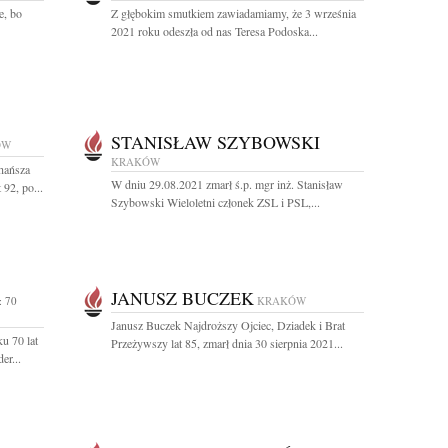
e, bo
Z głębokim smutkiem zawiadamiamy, że 3 września
2021 roku odeszła od nas Teresa Podoska...
STANISŁAW SZYBOWSKI
ÓW
KRAKÓW
hańsza
W dniu 29.08.2021 zmarł ś.p. mgr inż. Stanisław
92, po...
Szybowski Wieloletni członek ZSL i PSL,...
JANUSZ BUCZEK
 70
KRAKÓW
Janusz Buczek Najdroższy Ojciec, Dziadek i Brat
u 70 lat
Przeżywszy lat 85, zmarł dnia 30 sierpnia 2021...
er...