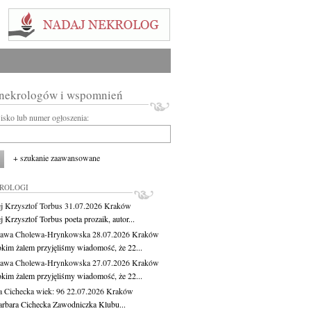
 nekrologów i wspomnień
wisko lub numer ogłoszenia:
+ szukanie zaawansowane
KROLOGI
j Krzysztof Torbus
31.07.2026
Kraków
 Krzysztof Torbus poeta prozaik, autor...
ława Cholewa-Hrynkowska
28.07.2026
Kraków
okim żalem przyjęliśmy wiadomość, że 22...
ława Cholewa-Hrynkowska
27.07.2026
Kraków
okim żalem przyjęliśmy wiadomość, że 22...
a Cichecka
wiek: 96
22.07.2026
Kraków
rbara Cichecka Zawodniczka Klubu...