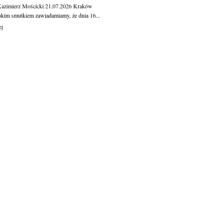
Kazimierz Mościcki
21.07.2026
Kraków
okim smutkiem zawiadamiamy, że dnia 16...
ej