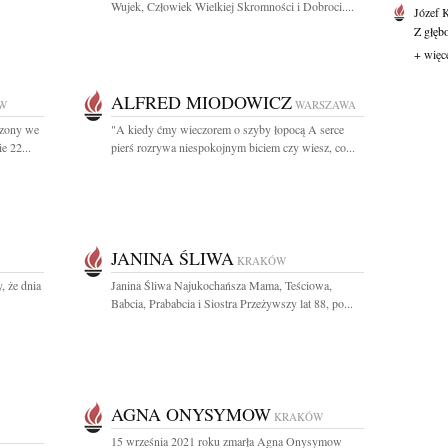
Wujek, Człowiek Wielkiej Skromności i Dobroci....
Józef 
Z głęb
+ więc
ALFRED MIODOWICZ
W
WARSZAWA
dzony we
"A kiedy ćmy wieczorem o szyby łopocą A serce
e 22...
pierś rozrywa niespokojnym biciem czy wiesz, co...
JANINA ŚLIWA
KRAKÓW
, że dnia
Janina Śliwa Najukochańsza Mama, Teściowa,
Babcia, Prababcia i Siostra Przeżywszy lat 88, po...
AGNA ONYSYMOW
KRAKÓW
15 września 2021 roku zmarła Agna Onysymow