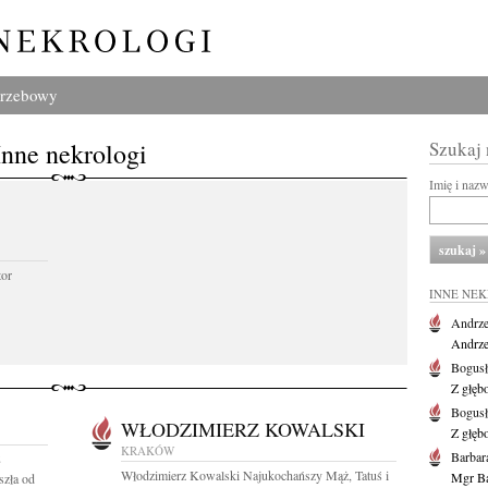
grzebowy
Inne nekrologi
Szukaj
Imię i naz
tor
INNE NE
Andrze
Andrzej
Bogus
Z głęb
Bogus
WŁODZIMIERZ KOWALSKI
Z głęb
KRAKÓW
Barbar
8
Włodzimierz Kowalski Najukochańszy Mąż, Tatuś i
Mgr Ba
szła od