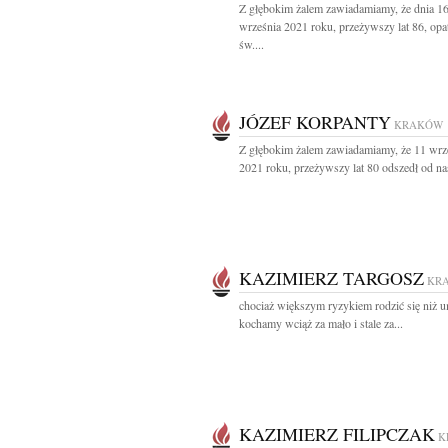
Z głębokim żalem zawiadamiamy, że dnia 1
września 2021 roku, przeżywszy lat 86, opa
św....
JÓZEF KORPANTY
KRAKÓW
Z głębokim żalem zawiadamiamy, że 11 wrz
2021 roku, przeżywszy lat 80 odszedł od nas
KAZIMIERZ TARGOSZ
KR
chociaż większym ryzykiem rodzić się niż 
kochamy wciąż za mało i stale za...
KAZIMIERZ FILIPCZAK
K