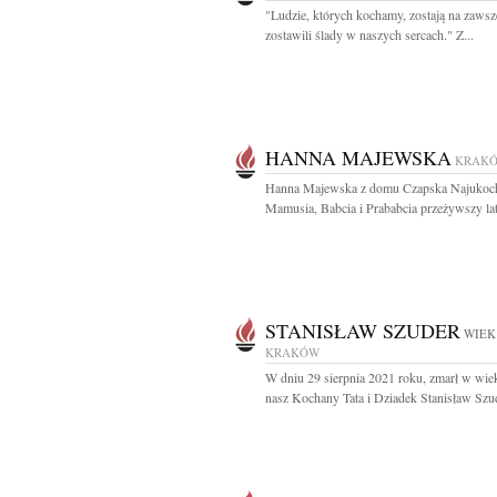
"Ludzie, których kochamy, zostają na zawsz
zostawili ślady w naszych sercach." Z...
HANNA MAJEWSKA
KRAK
Hanna Majewska z domu Czapska Najukoc
Mamusia, Babcia i Prababcia przeżywszy lat 
STANISŁAW SZUDER
WIEK:
KRAKÓW
W dniu 29 sierpnia 2021 roku, zmarł w wiek
nasz Kochany Tata i Dziadek Stanisław Szud