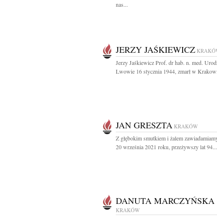
nas...
JERZY JAŚKIEWICZ
KRAKÓ
Jerzy Jaśkiewicz Prof. dr hab. n. med. Uro
Lwowie 16 stycznia 1944, zmarł w Krakowi
JAN GRESZTA
KRAKÓW
Z głębokim smutkiem i żalem zawiadamiamy
20 września 2021 roku, przeżywszy lat 94...
DANUTA MARCZYŃSKA
KRAKÓW