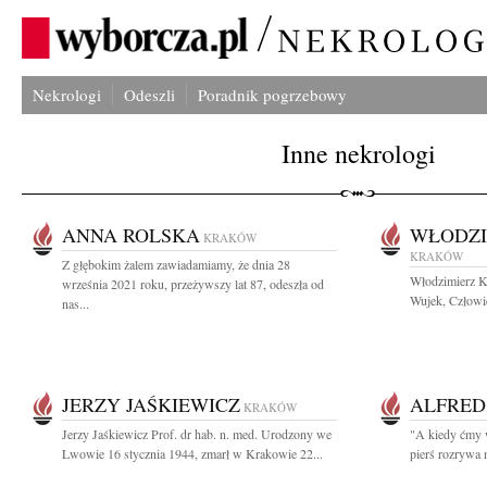
Nekrologi
Odeszli
Poradnik pogrzebowy
Inne nekrologi
ANNA ROLSKA
WŁODZI
KRAKÓW
KRAKÓW
Z głębokim żalem zawiadamiamy, że dnia 28
Włodzimierz K
września 2021 roku, przeżywszy lat 87, odeszła od
Wujek, Człowie
nas...
JERZY JAŚKIEWICZ
ALFRED
KRAKÓW
Jerzy Jaśkiewicz Prof. dr hab. n. med. Urodzony we
"A kiedy ćmy 
Lwowie 16 stycznia 1944, zmarł w Krakowie 22...
pierś rozrywa 