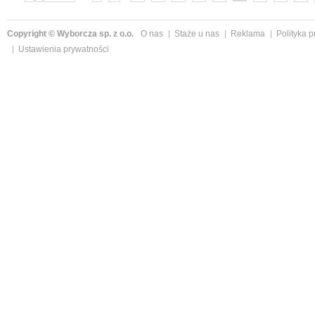
»
Copyright © Wyborcza sp. z o.o.
O nas
Staże u nas
Reklama
Polityka 
Ustawienia prywatności