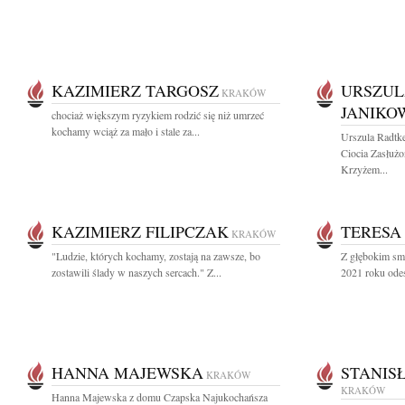
KAZIMIERZ TARGOSZ
URSZUL
KRAKÓW
JANIKO
chociaż większym ryzykiem rodzić się niż umrzeć
kochamy wciąż za mało i stale za...
Urszula Radtk
Ciocia Zasłużo
Krzyżem...
KAZIMIERZ FILIPCZAK
TERESA
KRAKÓW
"Ludzie, których kochamy, zostają na zawsze, bo
Z głębokim sm
zostawili ślady w naszych sercach." Z...
2021 roku odes
HANNA MAJEWSKA
STANIS
KRAKÓW
KRAKÓW
Hanna Majewska z domu Czapska Najukochańsza