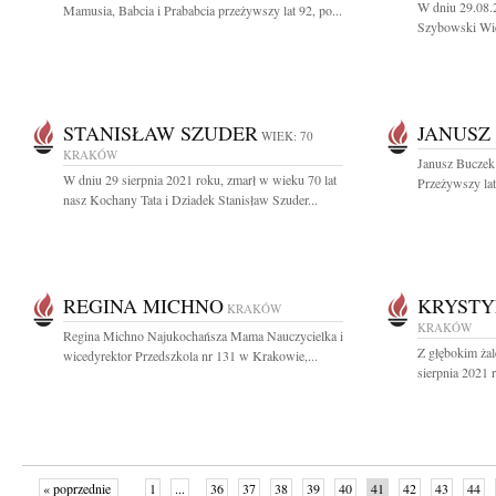
W dniu 29.08.2
Mamusia, Babcia i Prababcia przeżywszy lat 92, po...
Szybowski Wiel
STANISŁAW SZUDER
JANUSZ
WIEK: 70
KRAKÓW
Janusz Buczek 
W dniu 29 sierpnia 2021 roku, zmarł w wieku 70 lat
Przeżywszy lat
nasz Kochany Tata i Dziadek Stanisław Szuder...
REGINA MICHNO
KRYSTY
KRAKÓW
KRAKÓW
Regina Michno Najukochańsza Mama Nauczycielka i
Z głębokim ża
wicedyrektor Przedszkola nr 131 w Krakowie,...
sierpnia 2021 
« poprzednie
1
...
36
37
38
39
40
41
42
43
44