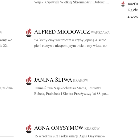
Wujek, Człowiek Wielkiej Skromności i Dobroci....
Józef 
Z głęb
+ więc
ALFRED MIODOWICZ
W
WARSZAWA
dzony we
"A kiedy ćmy wieczorem o szyby łopocą A serce
e 22...
pierś rozrywa niespokojnym biciem czy wiesz, co...
JANINA ŚLIWA
KRAKÓW
, że dnia
Janina Śliwa Najukochańsza Mama, Teściowa,
Babcia, Prababcia i Siostra Przeżywszy lat 88, po...
AGNA ONYSYMOW
KRAKÓW
15 września 2021 roku zmarła Agna Onysymow