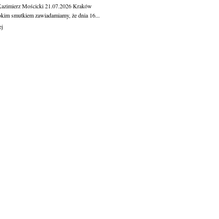
Kazimierz Mościcki
21.07.2026
Kraków
okim smutkiem zawiadamiamy, że dnia 16...
ej