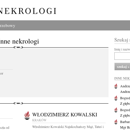
grzebowy
Inne nekrologi
Szukaj
Imię i naz
tor
INNE NE
Andrze
Andrzej
Bogus
Z głęb
Bogus
WŁODZIMIERZ KOWALSKI
Z głęb
KRAKÓW
Barbar
8
Włodzimierz Kowalski Najukochańszy Mąż, Tatuś i
Mgr Ba
szła od