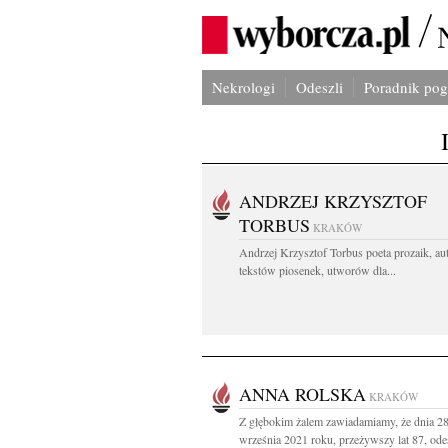
Nekrologi
Odeszli
Poradnik po
ANDRZEJ KRZYSZTOF
TORBUS
KRAKÓW
Andrzej Krzysztof Torbus poeta prozaik, au
tekstów piosenek, utworów dla...
ANNA ROLSKA
KRAKÓW
Z głębokim żalem zawiadamiamy, że dnia 2
września 2021 roku, przeżywszy lat 87, ode