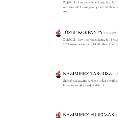
Z głębokim żalem zawiadamiamy, że dnia 1
września 2021 roku, przeżywszy lat 86, opa
św....
JÓZEF KORPANTY
KRAKÓW
Z głębokim żalem zawiadamiamy, że 11 wrz
2021 roku, przeżywszy lat 80 odszedł od nas
KAZIMIERZ TARGOSZ
KR
chociaż większym ryzykiem rodzić się niż 
kochamy wciąż za mało i stale za...
KAZIMIERZ FILIPCZAK
K