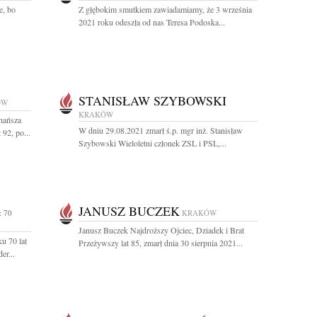
e, bo
Z głębokim smutkiem zawiadamiamy, że 3 września
2021 roku odeszła od nas Teresa Podoska...
STANISŁAW SZYBOWSKI
ÓW
KRAKÓW
hańsza
W dniu 29.08.2021 zmarł ś.p. mgr inż. Stanisław
92, po...
Szybowski Wieloletni członek ZSL i PSL,...
JANUSZ BUCZEK
 70
KRAKÓW
Janusz Buczek Najdroższy Ojciec, Dziadek i Brat
u 70 lat
Przeżywszy lat 85, zmarł dnia 30 sierpnia 2021...
er...