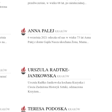
6
przedwcześnie, w wieku 68 lat, po nieuleczalnej...
trzona
ANNA PALEJ
KRAKÓW
eśnia
6 września 2021 odeszła od nas w wieku 73 lat Anna
 na...
Palej z domu Gajda Nasza ukochana Żona, Mama...
URSZULA RADTKE-
AKÓW
JANIKOWSKA
umrzeć
KRAKÓW
Urszula Radtke-Janikowska kochana Kuzynka i
Ciocia Zasłużona Historyk Sztuki, odznaczona
Krzyżem...
TERESA PODOSKA
RAKÓW
KRAKÓW