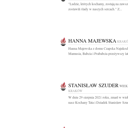
"Ludzie, których kochamy, zostają na zawsz
zostawili ślady w naszych sercach." Z...
HANNA MAJEWSKA
KRAK
Hanna Majewska z domu Czapska Najukoc
Mamusia, Babcia i Prababcia przeżywszy lat 
STANISŁAW SZUDER
WIEK:
KRAKÓW
W dniu 29 sierpnia 2021 roku, zmarł w wiek
nasz Kochany Tata i Dziadek Stanisław Szud