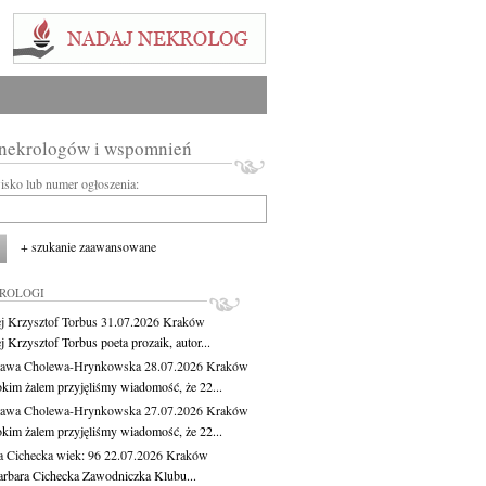
 nekrologów i wspomnień
wisko lub numer ogłoszenia:
+ szukanie zaawansowane
KROLOGI
j Krzysztof Torbus
31.07.2026
Kraków
 Krzysztof Torbus poeta prozaik, autor...
ława Cholewa-Hrynkowska
28.07.2026
Kraków
okim żalem przyjęliśmy wiadomość, że 22...
ława Cholewa-Hrynkowska
27.07.2026
Kraków
okim żalem przyjęliśmy wiadomość, że 22...
a Cichecka
wiek: 96
22.07.2026
Kraków
rbara Cichecka Zawodniczka Klubu...