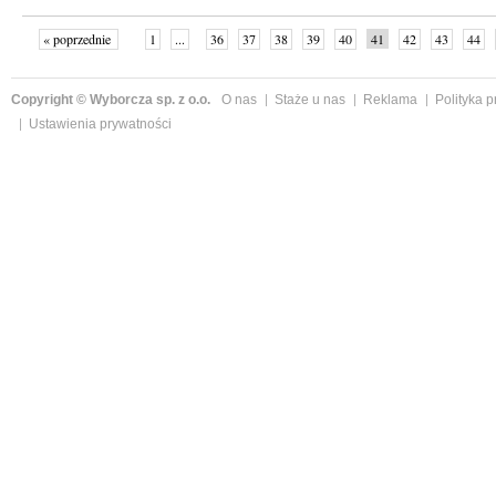
« poprzednie
1
...
36
37
38
39
40
41
42
43
44
»
Copyright © Wyborcza sp. z o.o.
O nas
Staże u nas
Reklama
Polityka 
Ustawienia prywatności