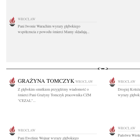
WROCŁAW
Pani Iwonie Warachim wyrazy głębokiego
współczucia z powodu śmierci Mamy składają...
GRAŻYNA TOMCZYK
WROCŁAW
WROCŁAW
Z głębokim smutkiem przyjęliśmy wiadomość o
Drogiej Koleż
śmierci Pani Grażyny Tomczyk pracownika CZM
wyrazy głębok
"CEZAL"...
WROCŁAW
WROCŁAW
Państwu Wiole
Pani Ewelinie Wojnar wyrazy głębokiego