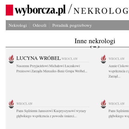
Nekrologi
Odeszli
Poradnik pogrzebowy
Inne nekrologi
LUCYNA WRÓBEL
WROCŁAW
WROCŁAW
Naszemu Przyjacielowi Michałowi Łuczakowi
Annie Ciskows
Prezesowi Zarządu Mercedes-Benz Grupa Wróbel...
współczucia z
Zarząd...
WROCŁAW
WROCŁAW
Panu Sędziemu Januszowi Kaspryszynowi wyrazy
Panu Sędziem
głębokiego współczucia z powodu śmierci...
głębokiego wsp