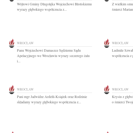
Wójtowi Gminy Długołęka Wojciechowi Błońskiemu
Z wielkim smu
wyrazy głębokiego współczucia z...
śmierci Marian
WROCŁAW
WROCŁAW
Panu Wojciechowi Damaszce Sędziemu Sądu
Ludmile Szwab
Apelacyjnego we Wrocławiu wyrazy szczerego żalu
współczucia z 
i...
WROCŁAW
WROCŁAW
Pani mgr Jadwidze Ardelli-Książek oraz Rodzinie
Krysiu z głęb
składamy wyrazy głębokiego współczucia z...
o śmierci Twoj