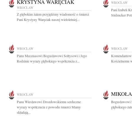
KRYSTYNA WARĘCIAK
WROCŁAW
WROCŁAW
Pani Izabeli K
Z głębokim żalem przyjęliśmy wiadomość o śmierci
Südzucker Pols
Pani Krystyny Waręciak naszej wieloletniej...
WROCŁAW
WROCŁAW
Panu Mecenasowi Bogusławowi Sołtysowi i Jego
Komendantowi 
Rodzinie wyrazy głębokiego współczucia z...
Kościelnemu w
MIKOŁA
WROCŁAW
Panu Wiesławowi Drozdowskiemu serdeczne
Bogusławowi S
wyrazy współczucia z powodu śmierci Mamy
głębokiego żal
składają...