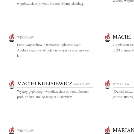
wyrazy współcz
współczucia z powodu śmierci Mamy składają...
MACIEJ
WROCŁAW
Panu Wojciechowi Damaszce Sędziemu Sądu
Z głębokim ża
Apelacyjnego we Wrocławiu wyrazy szczerego żalu
2023 r. zmarł P
i...
MACIEJ KULISIEWICZ
WROCŁAW
WROCŁAW
Wyrazy głębokiego współczucia z powodu śmierci
"Dzisiaj odcz
prof. dr. hab. inż. Macieja Kulisiewicza...
jasność ulotna, 
MARIAN
WROCŁAW