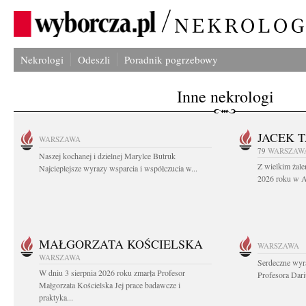
Nekrologi
Odeszli
Poradnik pogrzebowy
Inne nekrologi
JACEK 
WARSZAWA
79
WARSZAW
Naszej kochanej i dzielnej Marylce Butruk
Z wielkim żale
Najcieplejsze wyrazy wsparcia i współczucia w...
2026 roku w Au
MAŁGORZATA KOŚCIELSKA
WARSZAWA
WARSZAWA
Serdeczne wyr
W dniu 3 sierpnia 2026 roku zmarła Profesor
Profesora Dar
Małgorzata Kościelska Jej prace badawcze i
praktyka...