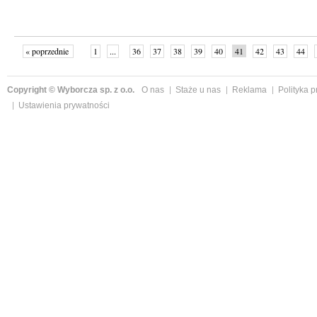
« poprzednie
1
...
36
37
38
39
40
41
42
43
44
»
Copyright © Wyborcza sp. z o.o.
O nas
Staże u nas
Reklama
Polityka 
Ustawienia prywatności