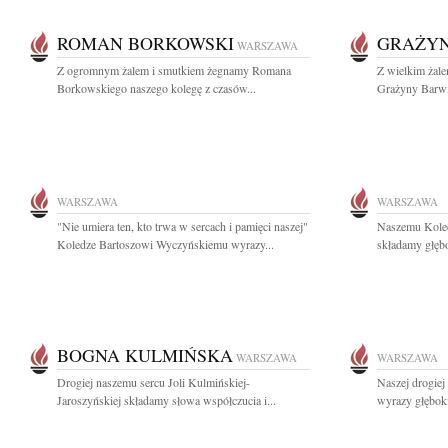
ROMAN BORKOWSKI
GRAŻYN
WARSZAWA
Z ogromnym żalem i smutkiem żegnamy Romana
Z wielkim żal
Borkowskiego naszego kolegę z czasów...
Grażyny Barwic
WARSZAWA
WARSZAWA
"Nie umiera ten, kto trwa w sercach i pamięci naszej"
Naszemu Koled
Koledze Bartoszowi Wyczyńskiemu wyrazy...
składamy głęb
BOGNA KULMIŃSKA
WARSZAWA
WARSZAWA
Drogiej naszemu sercu Joli Kulmińskiej-
Naszej drogiej 
Jaroszyńskiej składamy słowa współczucia i...
wyrazy głęboki