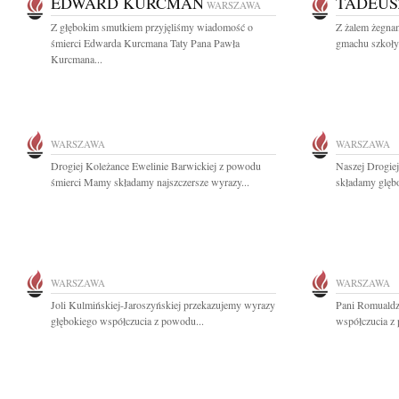
EDWARD KURCMAN
TADEUS
WARSZAWA
Z głębokim smutkiem przyjęliśmy wiadomość o
Z żalem żegn
śmierci Edwarda Kurcmana Taty Pana Pawła
gmachu szkoły
Kurcmana...
WARSZAWA
WARSZAWA
Drogiej Koleżance Ewelinie Barwickiej z powodu
Naszej Drogie
śmierci Mamy składamy najszczersze wyrazy...
składamy glęb
WARSZAWA
WARSZAWA
Joli Kulmińskiej-Jaroszyńskiej przekazujemy wyrazy
Pani Romualdz
głębokiego współczucia z powodu...
współczucia z