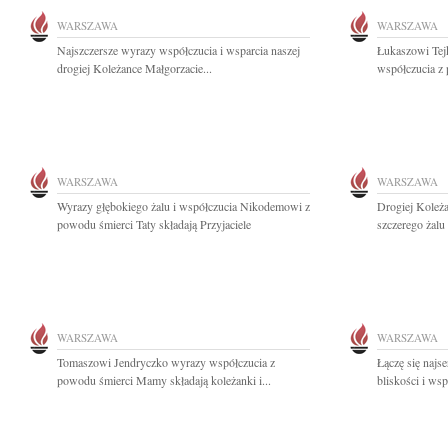
WARSZAWA
WARSZAWA
Najszczersze wyrazy współczucia i wsparcia naszej
Łukaszowi Tej
drogiej Koleżance Małgorzacie...
współczucia z
WARSZAWA
WARSZAWA
Wyrazy głębokiego żalu i współczucia Nikodemowi z
Drogiej Koleż
powodu śmierci Taty składają Przyjaciele
szczerego żalu
WARSZAWA
WARSZAWA
Tomaszowi Jendryczko wyrazy współczucia z
Łączę się najs
powodu śmierci Mamy składają koleżanki i...
bliskości i wspa