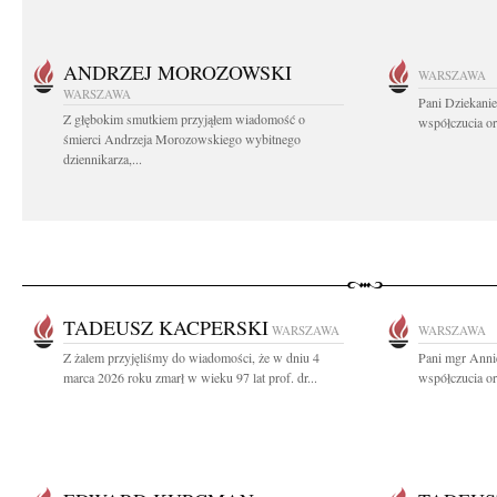
ANDRZEJ MOROZOWSKI
WARSZAWA
WARSZAWA
Pani Dziekanie
Z głębokim smutkiem przyjąłem wiadomość o
współczucia or
śmierci Andrzeja Morozowskiego wybitnego
dziennikarza,...
TADEUSZ KACPERSKI
WARSZAWA
WARSZAWA
Z żalem przyjęliśmy do wiadomości, że w dniu 4
Pani mgr Annie
marca 2026 roku zmarł w wieku 97 lat prof. dr...
współczucia or