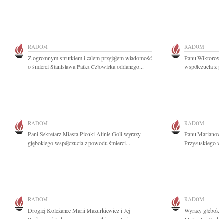
RADOM
RADOM
Z ogromnym smutkiem i żalem przyjąłem wiadomość
Panu Wiktorow
o śmierci Stanisława Fatka Człowieka oddanego...
współczucia z
RADOM
RADOM
Pani Sekretarz Miasta Pionki Alinie Goli wyrazy
Panu Marianow
głębokiego współczucia z powodu śmierci...
Przysuskiego w
RADOM
RADOM
Drogiej Koleżance Marii Mazurkiewicz i Jej
Wyrazy głębok