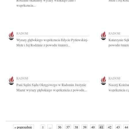
Rodzinie składamy wyrazy wielkiego żalu i
Mele i Jej Rod
współczucia...
RADOM
RADOM
Wyrazy głębokiego współczucia Edycie Pytlewskiej-
Katarzynie Sęk
Mele i Jej Rodzinie z powodu śmierci...
powodu śmierci
RADOM
RADOM
Pani Sędzi Sądu Okręgowego w Radomiu Justynie
Naszej Koleżan
Mazur wyrazy głębokiego współczucia z powodu...
współczucia z
« poprzednie
1
...
36
37
38
39
40
41
42
43
44