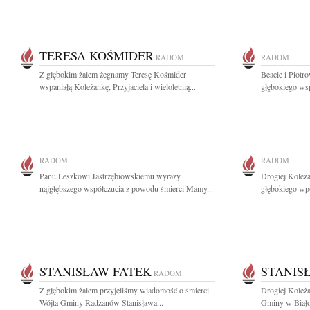
TERESA KOŚMIDER
RADOM
RADOM
Z głębokim żalem żegnamy Teresę Kośmider
Beacie i Piotr
wspaniałą Koleżankę, Przyjaciela i wieloletnią...
głębokiego wsp
RADOM
RADOM
Panu Leszkowi Jastrzębiowskiemu wyrazy
Drogiej Koleża
najgłębszego współczucia z powodu śmierci Mamy...
głębokiego wpó
STANISŁAW FATEK
STANIS
RADOM
Z głębokim żalem przyjęliśmy wiadomość o śmierci
Drogiej Koleża
Wójta Gminy Radzanów Stanisława...
Gminy w Białob