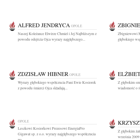
ALFRED JENDRYCA
ZBIGNI
OPOLE
Naszej Koleżance Elwirze Chmiel i Jej Najbliższym z
Zbigniewowi M
powodu odejścia Ojca wyrazy najgłębszego...
głębokiego wsp
ZDZISŁAW HIBNER
ELŻBIE
OPOLE
Wyrazy głębokiego współczucia Pani Ewie Kosiorek
Z głębokim smu
z powodu śmierci Ojca składają...
wiadomość o śm
OPOLE
KRZYSZ
Leszkowi Kosiorkowi Prezesowi EnergiaPro
Z głębokim ża
Gigawat sp. z o.o. wyrazy najgłębszego współczucia
września 2009 r
po...