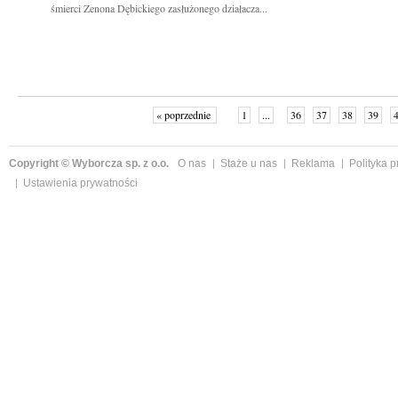
śmierci Zenona Dębickiego zasłużonego działacza...
« poprzednie
1
...
36
37
38
39
Copyright © Wyborcza sp. z o.o.
O nas
Staże u nas
Reklama
Polityka 
Ustawienia prywatności