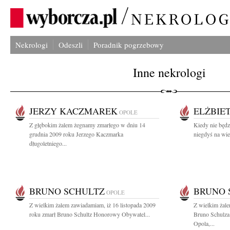
Nekrologi
Odeszli
Poradnik pogrzebowy
Inne nekrologi
JERZY KACZMAREK
ELŻBIE
OPOLE
Z głębokim żalem żegnamy zmarłego w dniu 14
Kiedy nie będz
grudnia 2009 roku Jerzego Kaczmarka
niegdyś na wie
długoletniego...
BRUNO SCHULTZ
BRUNO 
OPOLE
Z wielkim żalem zawiadamiam, iż 16 listopada 2009
Z wielkim żal
roku zmarł Bruno Schultz Honorowy Obywatel...
Bruno Schulz
Opola,...