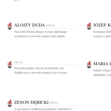
ALOJZY DUDA
JÓZEF 
OPOLE
Pani Zofii Dudzie-Bezara wyrazy głębokiego
Koleżance Elżb
współczucia z powodu śmierci Ojca składa...
wyrazy współc
OPOLE
MARIA 
Naszej Koleżance Teresie Koziarskiej i Jej
Izabeli i Eug
Najbliższym z powodu odejścia Ojca wyrazy...
głębokiego wsp
ZENON DĘBICKI
OPOLE
Z ogromnym smutkiem przyjęliśmy wiadomość o