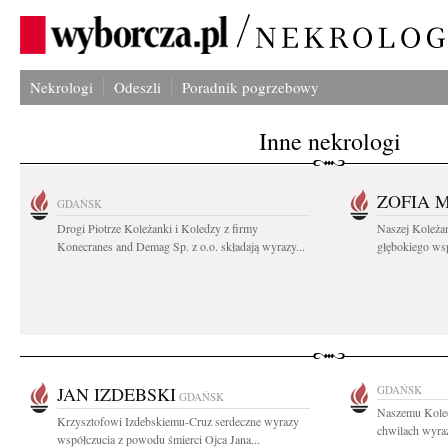
Nekrologi
Odeszli
Poradnik pogrzebowy
Inne nekrologi
ZOFIA 
GDAŃSK
Drogi Piotrze Koleżanki i Koledzy z firmy
Naszej Koleża
Konecranes and Demag Sp. z o.o. składają wyrazy...
głębokiego wspó
JAN IZDEBSKI
GDAŃSK
GDAŃSK
Naszemu Koled
Krzysztofowi Izdebskiemu-Cruz serdeczne wyrazy
chwilach wyraz
współczucia z powodu śmierci Ojca Jana...