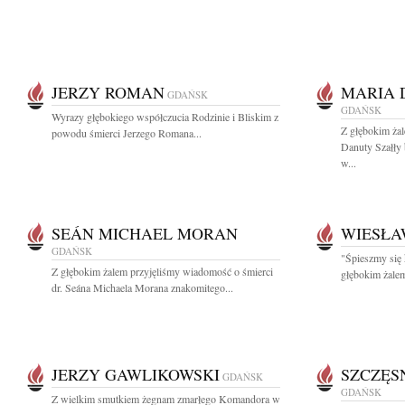
JERZY ROMAN
MARIA 
GDAŃSK
GDAŃSK
Wyrazy głębokiego współczucia Rodzinie i Bliskim z
Z głębokim ża
powodu śmierci Jerzego Romana...
Danuty Szałły
w...
SEÁN MICHAEL MORAN
WIESŁA
GDAŃSK
"Śpieszmy się 
Z głębokim żalem przyjęliśmy wiadomość o śmierci
głębokim żalem
dr. Seána Michaela Morana znakomitego...
JERZY GAWLIKOWSKI
SZCZĘS
GDAŃSK
GDAŃSK
Z wielkim smutkiem żegnam zmarłego Komandora w