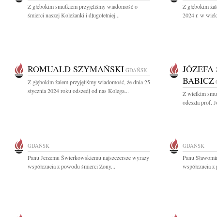
Z głębokim smutkiem przyjęliśmy wiadomość o
Z głębokim żal
śmierci naszej Koleżanki i długoletniej...
2024 r. w wiek
ROMUALD SZYMAŃSKI
JÓZEFA
GDAŃSK
BABICZ
Z głębokim żalem przyjęliśmy wiadomość, że dnia 25
stycznia 2024 roku odszedł od nas Kolega...
Z wielkim smu
odeszła prof. 
GDAŃSK
GDAŃSK
Panu Jerzemu Świerkowskiemu najszczersze wyrazy
Panu Sławomir
współczucia z powodu śmierci Żony...
współczucia z 