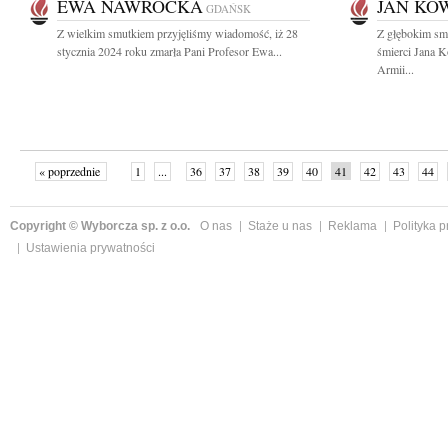
EWA NAWROCKA
JAN KO
GDAŃSK
Z wielkim smutkiem przyjęliśmy wiadomość, iż 28
Z głębokim sm
stycznia 2024 roku zmarła Pani Profesor Ewa...
śmierci Jana K
Armii...
« poprzednie
1
...
36
37
38
39
40
41
42
43
44
»
Copyright © Wyborcza sp. z o.o.
O nas
Staże u nas
Reklama
Polityka 
Ustawienia prywatności