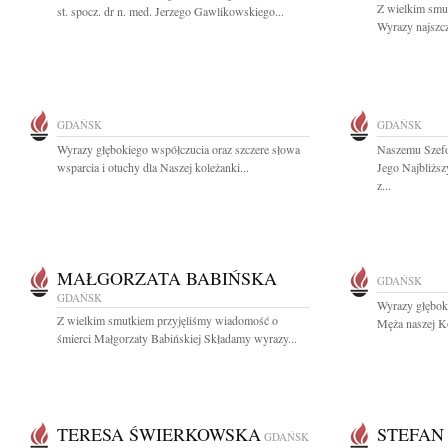
Z wielkim smu
st. spocz. dr n. med. Jerzego Gawlikowskiego...
Wyrazy najszcz
GDAŃSK
GDAŃSK
Wyrazy głębokiego współczucia oraz szczere słowa
Naszemu Szef
wsparcia i otuchy dla Naszej koleżanki...
Jego Najbliższ
z...
MAŁGORZATA BABIŃSKA
GDAŃSK
GDAŃSK
Wyrazy głębok
Z wielkim smutkiem przyjęliśmy wiadomość o
Męża naszej Ko
śmierci Małgorzaty Babińskiej Składamy wyrazy...
TERESA ŚWIERKOWSKA
STEFAN
GDAŃSK