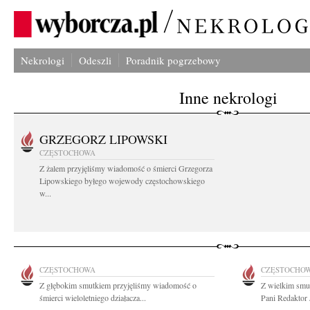
Nekrologi
Odeszli
Poradnik pogrzebowy
Inne nekrologi
GRZEGORZ LIPOWSKI
CZĘSTOCHOWA
Z żalem przyjęliśmy wiadomość o śmierci Grzegorza
Lipowskiego byłego wojewody częstochowskiego
w...
CZĘSTOCHOWA
CZĘSTOCHO
Z głębokim smutkiem przyjęliśmy wiadomość o
Z wielkim smu
śmierci wieloletniego działacza...
Pani Redaktor 