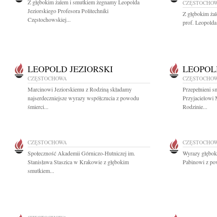
Z głębokim żalem i smutkiem żegnamy Leopolda
CZĘSTOCHO
Jeziorskiego Profesora Politechniki
Z głębokim ża
Częstochowskiej...
prof. Leopolda
LEOPOLD JEZIORSKI
LEOPOL
CZĘSTOCHOWA
CZĘSTOCHO
Marcinowi Jeziorskiemu z Rodziną składamy
Przepełnieni 
najserdeczniejsze wyrazy współczucia z powodu
Przyjacielowi 
śmierci...
Rodzinie...
CZĘSTOCHOWA
CZĘSTOCHO
Społeczność Akademii Górniczo-Hutniczej im.
Wyrazy głębok
Stanisława Staszica w Krakowie z głębokim
Pabinowi z pow
smutkiem...