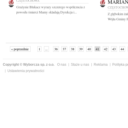
CZĘSTOCHOWA
MARIAN
Grażynie Blukacz wyrazy szczerego współczucia z
CZĘSTOCHO
powodu śmierci Mamy składają Dyrekcja i...
Z głębokim ża
Wójta Gminy Po
« poprzednie
1
...
36
37
38
39
40
41
42
43
44
»
Copyright © Wyborcza sp. z o.o.
O nas
Staże u nas
Reklama
Polityka 
Ustawienia prywatności