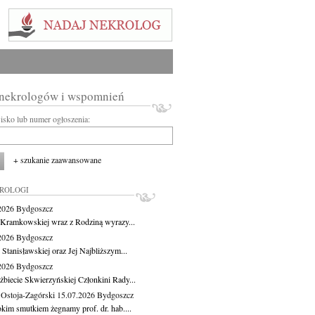
 nekrologów i wspomnień
wisko lub numer ogłoszenia:
+ szukanie zaawansowane
KROLOGI
.2026
Bydgoszcz
 Kramkowskiej wraz z Rodziną wyrazy...
.2026
Bydgoszcz
 Stanisławskiej oraz Jej Najbliższym...
.2026
Bydgoszcz
żbiecie Skwierzyńskiej Członkini Rady...
 Ostoja-Zagórski
15.07.2026
Bydgoszcz
okim smutkiem żegnamy prof. dr. hab....