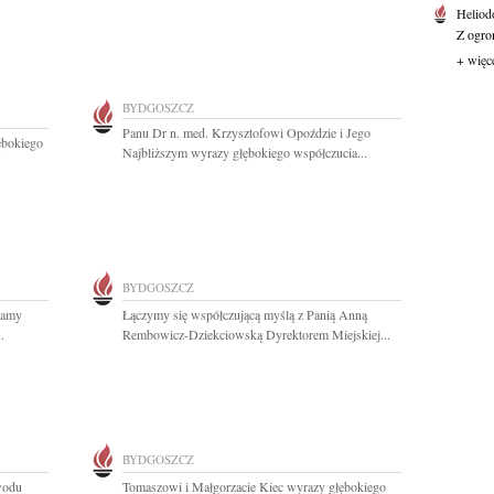
Heliod
Z ogro
+ więc
BYDGOSZCZ
Panu Dr n. med. Krzysztofowi Opoździe i Jego
ębokiego
Najbliższym wyrazy głębokiego współczucia...
BYDGOSZCZ
damy
Łączymy się współczującą myślą z Panią Anną
.
Rembowicz-Dziekciowską Dyrektorem Miejskiej...
BYDGOSZCZ
wodu
Tomaszowi i Małgorzacie Kiec wyrazy głębokiego