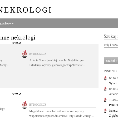
grzebowy
Inne nekrologi
Szukaj
Imię i naz
BYDGOSZCZ
zy
Arlecie Stanisławskiej oraz Jej Najbliższym
Mamy...
składamy wyrazy głębokiego współczucia i...
INNE NE
06.08
Sylwii
05.08
Arlecie
30.07
BYDGOSZCZ
Pani El
iego
Janusz
Magdalenie Banach-Szott serdeczne wyrazy
Z głęb
współczucia z powodu śmierci Taty składa Zarząd...