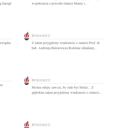
ją Zarząd
współczucia z powodu śmierci Mamy i...
BYDGOSZCZ
 związku
Z żalem przyjęliśmy wiadomość o śmierci Prof. dr
hab. Andrzeja Bulsiewicza Rodzinie składamy...
BYDGOSZCZ
ze
Można odejśc zawsze, by stale być blisko... Z
głębokim żalem przyjeliśmy wiadomość o śmierci...
BYDGOSZCZ