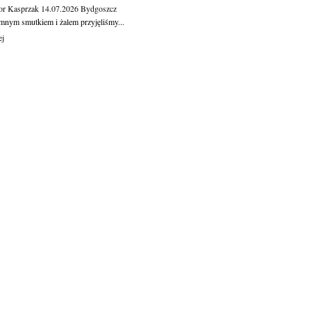
or Kasprzak
14.07.2026
Bydgoszcz
mnym smutkiem i żalem przyjęliśmy...
ej